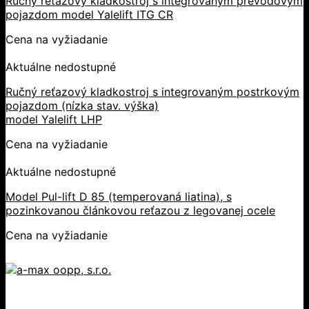
Ručný reťazový kladkostroj s integrovaným prevodovým
pojazdom model Yalelift ITG CR
Cena na vyžiadanie
Aktuálne nedostupné
Ručný reťazový kladkostroj s integrovaným postrkovým
pojazdom (nízka stav. výška)
model Yalelift LHP
Cena na vyžiadanie
Aktuálne nedostupné
Model Pul-lift D 85 (temperovaná liatina), s
pozinkovanou článkovou reťazou z legovanej ocele
Cena na vyžiadanie