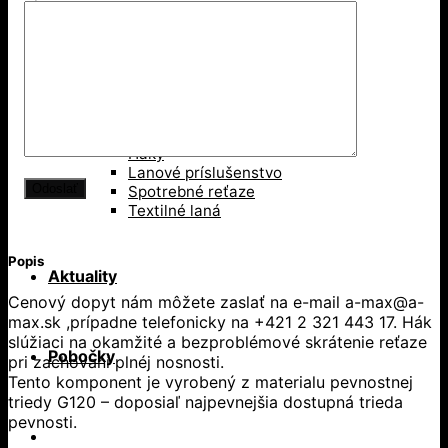
Kolesá pojazdové
Kolesá samostatné
Príslušenstvo
Príslušenstvo
Háky
Lanové príslušenstvo
Spotrebné reťaze
Textilné laná
Popis
Aktuality
Cenový dopyt nám môžete zaslať na e-mail a-max@a-
max.sk ,prípadne telefonicky na +421 2 321 443 17. Hák
slúžiaci na okamžité a bezproblémové skrátenie reťaze
Pobočky
pri zachovaní plnéj nosnosti.
Tento komponent je vyrobený z materialu pevnostnej
triedy G120 – doposiaľ najpevnejšia dostupná trieda
pevnosti.