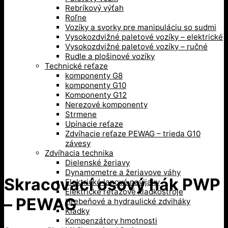
Rebríkový výťah
Roľne
Vozíky a svorky pre manipuláciu so sudmi
Vysokozdvižné paletové vozíky – elektrické
Vysokozdvižné paletové vozíky – ručné
Rudle a plošinové vozíky
Technické reťaze
komponenty G8
komponenty G10
Komponenty G12
Nerezové komponenty
Strmene
Upínacie reťaze
Zdvíhacie reťaze PEWAG – trieda G10
závesy
Zdvíhacia technika
Dielenské žeriavy
Dynamometre a žeriavove váhy
Skracovací osový hák PWP
Elektrické lanové navijaky
Elektrické reťazové kladkostroje
– PEWAG
Hrebeňové a hydraulické zdviháky
Kladky
Kompenzátory hmotnosti