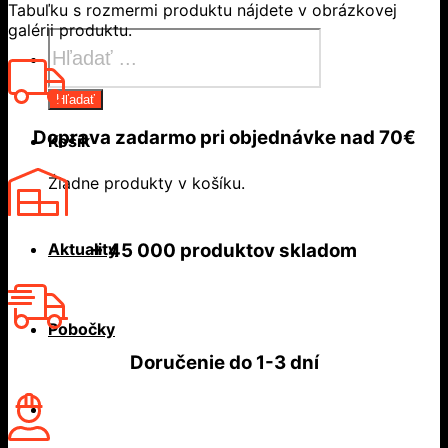
Tabuľku s rozmermi produktu nájdete v obrázkovej
galérii produktu.
Products
search
Hľadať
Doprava zadarmo
pri objednávke nad
70€
Košík
Žiadne produkty v košíku.
Aktuality
+ 45 000
produktov skladom
Pobočky
Doručenie do
1-3 dní