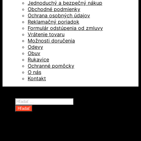
Jednoduchý a bezpečný nákup
Obchodné podmienky
Ochrana osobných údajov
Reklamačný poriadok
Formulár odstúpenia od zmluvy
Vrátenie tovaru
Možnosti doručenia
Odevy
Obuv
Rukavice
Ochranné pomôcky
O nás
Kontakt
Všetky práva vyhradené © 2026
Products
search
Hľadať
Domov
Oblečenie a ochranné prostriedky
Odevy
Obuv
Ochranné pomôcky