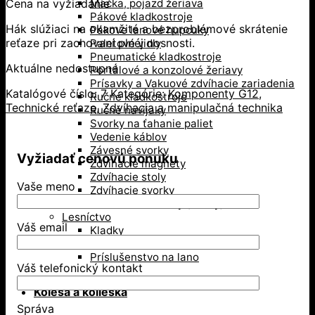
Cena na vyžiadanie
Mačka, pojazd žeriava
Pákové kladkostroje
Hák slúžiaci na okamžité a bezproblémové skrátenie
Pákove lanové hupcuky
reťaze pri zachovaní plnéj nosnosti.
Paletové vidly
Pneumatické kladkostroje
Aktuálne nedostupné
Portálové a konzolové žeriavy
Prísavky a Vakuové zdvíhacie zariadenia
Katalógové číslo:
7
Kategórie:
Komponenty G12
,
Ručné kladkostroje
Technické reťaze
,
Zdvíhacia a manipulačná technika
Ručné navijaky
Svorky na ťahanie paliet
Vedenie káblov
Závesné svorky
Vyžiadať cenovú ponuku
Zdvíhacie magnety
Zdvíhacie stoly
Vaše meno
Zdvíhacie svorky
Zdvíhacie traverzy (trámy)
Lesníctvo
Váš email
Kladky
Lesnícke reťaze
Príslušenstvo na lano
Váš telefonický kontakt
Kolesá a kolieska
Správa