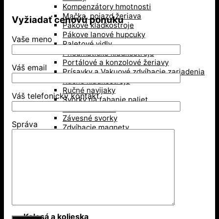
Kompenzátory hmotnosti
Mačka, pojazd žeriava
Vyžiadať cenovú ponuku
Pákové kladkostroje
Pákove lanové hupcuky
Vaše meno
Paletové vidly
Pneumatické kladkostroje
Portálové a konzolové žeriavy
Váš email
Prísavky a Vakuové zdvíhacie zariadenia
Ručné kladkostroje
Ručné navijaky
Váš telefonický kontakt
Svorky na ťahanie paliet
Vedenie káblov
Závesné svorky
Správa
Zdvíhacie magnety
Zdvíhacie stoly
Zdvíhacie svorky
Zdvíhacie traverzy (trámy)
Lesníctvo
Kladky
Lesnícke reťaze
Príslušenstvo na lano
Kolesá a kolieska