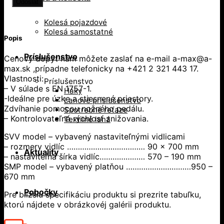
Kolesá pojazdové
Kolesá samostatné
Popis
Príslušenstvo
Cenový dopyt nám môžete zaslať na e-mail a-max@a-
max.sk ,prípadne telefonicky na +421 2 321 443 17.
Vlastnosti:
Príslušenstvo
– V súlade s EN 1757-1.
Háky
-Ideálne pre úzke a stiesnené priestory.
Lanové príslušenstvo
Zdvíhanie pomocou nožného pedálu.
Spotrebné reťaze
– Kontrolovateľná rýchlosť znižovania.
Textilné laná
SVV model – vybavený nastaviteľnými vidlicami
– rozmery vidlíc ……………………………… 90 x 700 mm
Aktuality
– nastaviteľná šírka vidlíc………………… 570 – 190 mm
SMP model – vybavený platňou …………………………950 –
670 mm
Pobočky
Pre bližšiu špecifikáciu produktu si prezrite tabuľku,
ktorú nájdete v obrázkovéj galérii produktu.