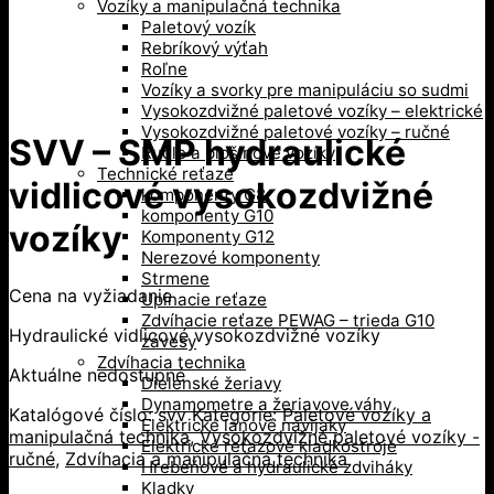
Vozíky a manipulačná technika
Paletový vozík
Rebríkový výťah
Roľne
Vozíky a svorky pre manipuláciu so sudmi
Vysokozdvižné paletové vozíky – elektrické
Vysokozdvižné paletové vozíky – ručné
SVV – SMP hydraulické
Rudle a plošinové vozíky
Technické reťaze
vidlicové vysokozdvižné
komponenty G8
komponenty G10
vozíky
Komponenty G12
Nerezové komponenty
Strmene
Cena na vyžiadanie
Upínacie reťaze
Zdvíhacie reťaze PEWAG – trieda G10
Hydraulické vidlicové vysokozdvižné vozíky
závesy
Zdvíhacia technika
Aktuálne nedostupné
Dielenské žeriavy
Dynamometre a žeriavove váhy
Katalógové číslo:
svv
Kategórie:
Paletové vozíky a
Elektrické lanové navijaky
manipulačná technika
,
Vysokozdvižné paletové vozíky -
Elektrické reťazové kladkostroje
ručné
,
Zdvíhacia a manipulačná technika
Hrebeňové a hydraulické zdviháky
Kladky