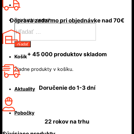
Products search
Doprava zadarmo
pri objednávke nad
70€
Hľadať
+ 45 000
produktov skladom
Košík
Žiadne produkty v košíku.
Doručenie do
1-3 dní
Aktuality
Pobočky
22 rokov
na trhu
Súvisiace produkty