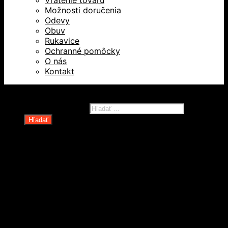
Vrátenie tovaru
Možnosti doručenia
Odevy
Obuv
Rukavice
Ochranné pomôcky
O nás
Kontakt
Všetky práva vyhradené © 2026
Products search
Hľadať
Domov
Oblečenie a ochranné prostriedky
Odevy
Obuv
Ochranné pomôcky
Rukavice
Revízie OOPP
Zdvíhacia a manipulačná technika
Kolesá a kolieska
Oceľové laná a viazaky