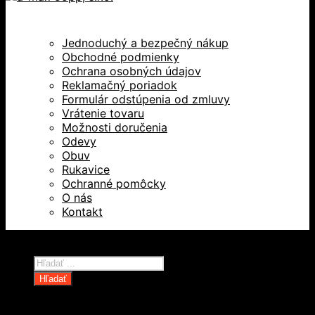
Jednoduchý a bezpečný nákup
Obchodné podmienky
Ochrana osobných údajov
Reklamačný poriadok
Formulár odstúpenia od zmluvy
Vrátenie tovaru
Možnosti doručenia
Odevy
Obuv
Rukavice
Ochranné pomôcky
O nás
Kontakt
Všetky práva vyhradené © 2026
Products
search
Hľadať
Domov
Oblečenie a ochranné prostriedky