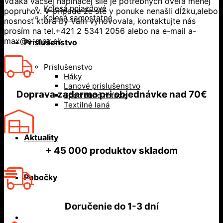
Vďaka väčšej napínacej sile je potrebných oveľa menej
Kolesá pojazdové
popruhov. V prípade že ste v ponuke nenašli dĺžku,alebo
Kolesá samostatné
nosnosť ktorá by Vám vyhovovala, kontaktujte nás
prosím na tel.+421 2 5341 2056 alebo na e-mail a-
max@a-max.sk
Príslušenstvo
Príslušenstvo
Háky
Lanové príslušenstvo
Doprava zadarmo
pri objednávke nad
70€
Spotrebné reťaze
Textilné laná
Aktuality
+ 45 000
produktov skladom
Pobočky
Doručenie do
1-3 dní