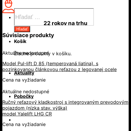
Products
search
22 rokov
na trhu
Hľadať
Súvisiace produkty
Košík
Aktuálne nedostupné
Žiadne produkty v košíku.
Model Pul-lift D 85 (temperovaná liatina), s
pozinkovanou článkovou reťazou z legovanej ocele
Aktuality
Cena na vyžiadanie
Aktuálne nedostupné
Pobočky
Ručný reťazový kladkostroj s integrovaným prevodovým
pojazdom (nízka stav. výška)
model Yalelift LHG CR
Cena na vyžiadanie