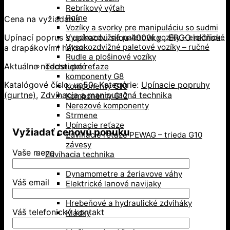
Rebríkový výťah
Roľne
Cena na vyžiadanie
Vozíky a svorky pre manipuláciu so sudmi
Upínací poprus s upínacou silou 4000kg , ERGO račňou
Vysokozdvižné paletové vozíky – elektrické
Vysokozdvižné paletové vozíky – ručné
a drapákovími hákmi
Rudle a plošinové vozíky
Aktuálne nedostupné
Technické reťaze
komponenty G8
Katalógové číslo:
up50r
Kategórie:
Upínacie popruhy
komponenty G10
(gurtne)
,
Zdvíhacia a manipulačná technika
Komponenty G12
Nerezové komponenty
Strmene
Upínacie reťaze
Vyžiadať cenovú ponuku
Zdvíhacie reťaze PEWAG – trieda G10
závesy
Vaše meno
Zdvíhacia technika
Dielenské žeriavy
Dynamometre a žeriavove váhy
Váš email
Elektrické lanové navijaky
Elektrické reťazové kladkostroje
Hrebeňové a hydraulické zdviháky
Váš telefonický kontakt
Kladky
Kompenzátory hmotnosti