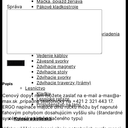
Mačka, pojazd žeriava
Správa
Pákové kladkostroje
Pákove lanové hupcuky
Paletové vidly
Pneumatické kladkostroje
Portálové a konzolové žeriavy
Prísavky a Vakuové zdvíhacie zariadenia
Ručné kladkostroje
Ručné navijaky
Svorky na ťahanie paliet
Vedenie káblov
Závesné svorky
Zdvíhacie magnety
Zdvíhacie stoly
Zdvíhacie svorky
Zdvíhacie traverzy (trámy)
Popis
Lesníctvo
Kladky
Cenový dopyt nám môžete zaslať na e-mail a-max@a-
Lesnícke reťaze
max.sk ,prípadne telefonicky na +421 2 321 443 17.
Príslušenstvo na lano
ERGO napínače majúce dlhú rúčku môžu byť napnuté
ťahovým pohybom dosahujúcim vyššiu silu (štandardné
systémy sú napínače tlačeného typu)
Kolesá a kolieska