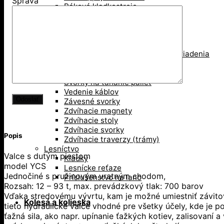
Správa
Pákové kladkostroje
Pákove lanové hupcuky
Paletové vidly
Pneumatické kladkostroje
Portálové a konzolové žeriavy
Prísavky a Vakuové zdvíhacie zariadenia
Ručné kladkostroje
Ručné navijaky
Svorky na ťahanie paliet
Vedenie káblov
Závesné svorky
Zdvíhacie magnety
Zdvíhacie stoly
Zdvíhacie svorky
Popis
Zdvíhacie traverzy (trámy)
Lesníctvo
Valce s dutým piestom
Kladky
model YCS
Lesnícke reťaze
Jednočiné s pružinovým vratným chodom,
Príslušenstvo na lano
Rozsah: 12 – 93 t, max. prevádzkový tlak: 700 barov
Vďaka stredovému vývrtu, kam je možné umiestniť závito
Kolesá a kolieska
tieto hydraulické valce vhodné pre všetky účely, kde je 
ťažná sila, ako napr. upínanie ťažkých kotiev, zalisovaní a 