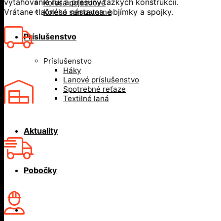
vyťahovanie rúr a presuny ťažkých konštrukcií.
Kolesá pojazdové
Vrátane tlačného nástavca, objímky a spojky.
Kolesá samostatné
Príslušenstvo
Príslušenstvo
Háky
Lanové príslušenstvo
Spotrebné reťaze
Textilné laná
Aktuality
Pobočky