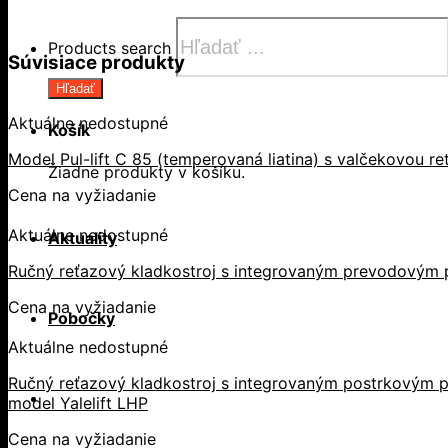
Products search
Súvisiace produkty
Hľadať
Aktuálne nedostupné
Košík
Model Pul-lift C 85 (temperovaná liatina) s valčekovou r
Žiadne produkty v košíku.
Cena na vyžiadanie
Aktuálne nedostupné
Aktuality
Ručný reťazový kladkostroj s integrovaným prevodovým 
Cena na vyžiadanie
Pobočky
Aktuálne nedostupné
Ručný reťazový kladkostroj s integrovaným postrkovým p
model Yalelift LHP
Cena na vyžiadanie