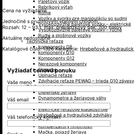
Paletový vozík
Rebríkový výťah
Cena na vyžiadanie
Roľne
Vozíky a svorky pre manipuláciu so sudmi
Jednočiné s pružinovým vratným chodom,
Vysokozdvižné paletové vozíky – elektrické
Rozsah: 12 – 93 t, max. prevádzkový tlak: 700 barov
Vysokozdvižné paletové vozíky – ručné
Rudle a plošinové vozíky
Aktuálne nedostupné
Technické reťaze
komponenty G8
Katalógové číslo:
1326
Kategórie:
Hrebeňové a hydraulick
komponenty G10
Komponenty G12
Nerezové komponenty
Strmene
Vyžiadať cenovú ponuku
Upínacie reťaze
Zdvíhacie reťaze PEWAG – trieda G10 závesy
Vaše meno
Zdvíhacia technika
Dielenské žeriavy
Dynamometre a žeriavove váhy
Váš email
Elektrické lanové navijaky
Elektrické reťazové kladkostroje
Hrebeňové a hydraulické zdviháky
Váš telefonický kontakt
Kladky
Kompenzátory hmotnosti
Mačka, pojazd žeriava