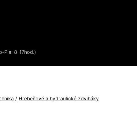
o-Pia: 8-17hod.)
chnika
/
Hrebeňové a hydraulické zdviháky