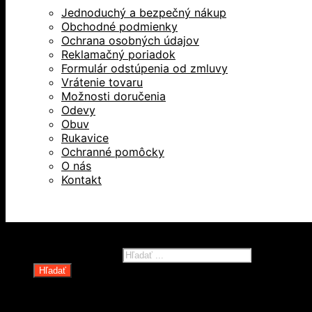
Jednoduchý a bezpečný nákup
Obchodné podmienky
Ochrana osobných údajov
Reklamačný poriadok
Formulár odstúpenia od zmluvy
Vrátenie tovaru
Možnosti doručenia
Odevy
Obuv
Rukavice
Ochranné pomôcky
O nás
Kontakt
Všetky práva vyhradené © 2026
Products search
Hľadať
Domov
Oblečenie a ochranné prostriedky