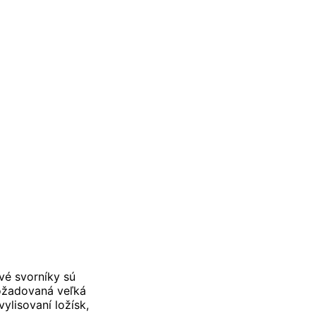
vé svorníky sú
požadovaná veľká
vylisovaní ložísk,