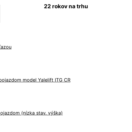
22 rokov
na trhu
eťazou
pojazdom model Yalelift ITG CR
ojazdom (nízka stav. výška)