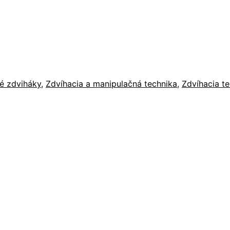
é zdviháky
,
Zdvíhacia a manipulačná technika
,
Zdvíhacia t