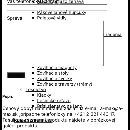
Váš telefonický kontakt
Mačka, pojazd žeriava
Pákové kladkostroje
Pákove lanové hupcuky
Paletové vidly
Správa
Pneumatické kladkostroje
Portálové a konzolové žeriavy
Prísavky a Vakuové zdvíhacie zariadenia
Ručné kladkostroje
Ručné navijaky
Svorky na ťahanie paliet
Vedenie káblov
Závesné svorky
Zdvíhacie magnety
Zdvíhacie stoly
Zdvíhacie svorky
Zdvíhacie traverzy (trámy)
Lesníctvo
Kladky
Popis
Lesnícke reťaze
Príslušenstvo na lano
Cenový dopyt nám môžete zaslať na e-mail a-max@a-
max.sk ,prípadne telefonicky na +421 2 321 443 17.
Tabuľku s rozmermi produktu nájdete v obrázkovej
Kolesá a kolieska
galérii produktu.