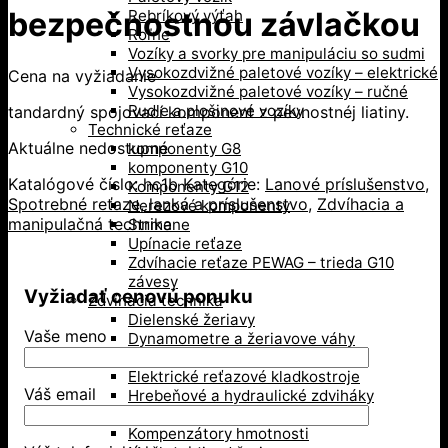
bezpečnostnou závlačkou
Rebríkový výťah
Roľne
Vozíky a svorky pre manipuláciu so sudmi
Vysokozdvižné paletové vozíky – elektrické
Cena na vyžiadanie
Vysokozdvižné paletové vozíky – ručné
Rudle a plošinové vozíky
tandardný spojovací komponent z pevnostnéj liatiny.
Technické reťaze
Aktuálne nedostupné
komponenty G8
komponenty G10
Katalógové číslo:
hc1b
Kategórie:
Lanové príslušenstvo
,
Komponenty G12
Spotrebné reťaze, lanká a príslušenstvo
,
Zdvíhacia a
Nerezové komponenty
manipulačná technika
Strmene
Upínacie reťaze
Zdvíhacie reťaze PEWAG – trieda G10
závesy
Vyžiadať cenovú ponuku
Zdvíhacia technika
Dielenské žeriavy
Vaše meno
Dynamometre a žeriavove váhy
Elektrické lanové navijaky
Elektrické reťazové kladkostroje
Váš email
Hrebeňové a hydraulické zdviháky
Kladky
Kompenzátory hmotnosti