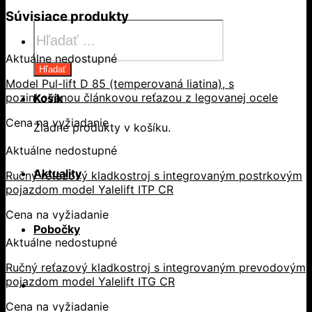
Súvisiace produkty
Products
search
Aktuálne nedostupné
Hľadať
Model Pul-lift D 85 (temperovaná liatina), s
pozinkovanou článkovou reťazou z legovanej ocele
Košík
Cena na vyžiadanie
Žiadne produkty v košíku.
Aktuálne nedostupné
Aktuality
Ručný reťazový kladkostroj s integrovaným postrkovým
pojazdom model Yalelift ITP CR
Cena na vyžiadanie
Pobočky
Aktuálne nedostupné
Ručný reťazový kladkostroj s integrovaným prevodovým
pojazdom model Yalelift ITG CR
Cena na vyžiadanie