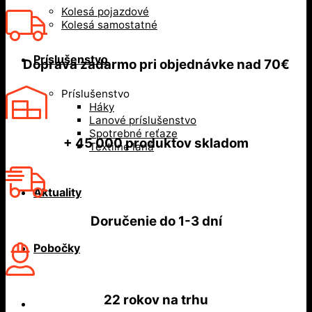
Kolesá pojazdové
Kolesá samostatné
Príslušenstvo
Doprava zadarmo
pri objednávke nad
70€
Príslušenstvo
Háky
Lanové príslušenstvo
Spotrebné reťaze
+ 45 000
produktov skladom
Textilné laná
Aktuality
Doručenie do
1-3 dní
Pobočky
22 rokov
na trhu