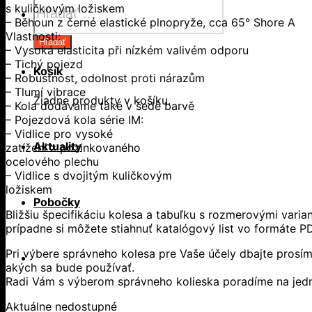
s kuličkovým ložiskem
search
– Běhoun z černé elastické plnopryže, cca 65° Shore A
Vlastnosti:
Hľadať
– Vysoká elasticita při nízkém valivém odporu
– Tichý pojezd
Košík
– Robustnost, odolnost proti nárazům
– Tlumí vibrace
Žiadne produkty v košíku.
– Kola dodáváme také v šedé barvě
– Pojezdová kola série IM:
– Vidlice pro vysoké
Aktuality
zatížení z pozinkovaného
ocelového plechu
– Vidlice s dvojitým kuličkovým
ložiskem
Pobočky
Bližšiu špecifikáciu kolesa a tabuľku s rozmerovými vari
prípadne si môžete stiahnuť katalógový list vo formáte P
Pri výbere správneho kolesa pre Vaše účely dbajte prosím
akých sa bude používať.
Radi Vám s výberom správneho kolieska poradíme na jedne
Aktuálne nedostupné