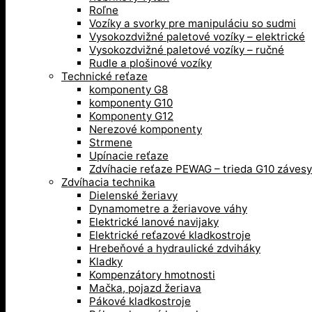
Roľne
Vozíky a svorky pre manipuláciu so sudmi
Vysokozdvižné paletové vozíky – elektrické
Vysokozdvižné paletové vozíky – ručné
Rudle a plošinové vozíky
Technické reťaze
komponenty G8
komponenty G10
Komponenty G12
Nerezové komponenty
Strmene
Upínacie reťaze
Zdvíhacie reťaze PEWAG – trieda G10 závesy
Zdvíhacia technika
Dielenské žeriavy
Dynamometre a žeriavove váhy
Elektrické lanové navijaky
Elektrické reťazové kladkostroje
Hrebeňové a hydraulické zdviháky
Kladky
Kompenzátory hmotnosti
Mačka, pojazd žeriava
Pákové kladkostroje