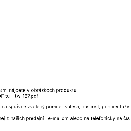
antmi nájdete v obrázkoch produktu,
DF tu –
tw-187.pdf
 na správne zvolený priemer kolesa, nosnosť, priemer loži
j z našich predajní , e-mailom alebo na telefonicky na čí