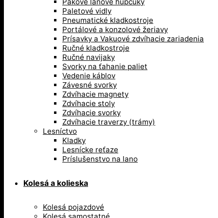
Pákove lanové hupcuky
Paletové vidly
Pneumatické kladkostroje
Portálové a konzolové žeriavy
Prísavky a Vakuové zdvíhacie zariadenia
Ručné kladkostroje
Ručné navijaky
Svorky na ťahanie paliet
Vedenie káblov
Závesné svorky
Zdvíhacie magnety
Zdvíhacie stoly
Zdvíhacie svorky
Zdvíhacie traverzy (trámy)
Lesníctvo
Kladky
Lesnícke reťaze
Príslušenstvo na lano
Kolesá a kolieska
Kolesá pojazdové
Kolesá samostatné