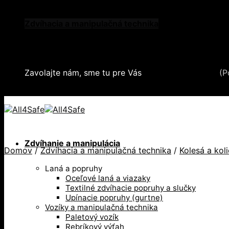
Skip
Oblečenie a ochranné prostriedky
to
Zdvíhacia a manipulačná technika
content
Záchytné systémy a kolektívna ochrana
Snehové reťaze
Serea Locks
Zavolajte nám, sme tu pre Vás
+421 2 321 443 16
(P
+421 2 321 443 16 / Po-Pia: 8-17hod.
Zdvíhanie a manipulácia
Domov
/
Zdvíhacia a manipulačná technika
/
Kolesá a kol
Laná a popruhy
Oceľové laná a viazaky
Textilné zdvíhacie popruhy a slučky
Upínacie popruhy (gurtne)
Vozíky a manipulačná technika
Paletový vozík
Rebríkový výťah