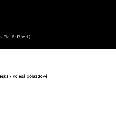
o-Pia: 8-17hod.)
ieska
/
Kolesá pojazdové