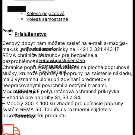
Kolesá pojazdové
Kolesá samostatné
Popis
Príslušenstvo
Cenový dopyt nám môžete zaslať na e-mail a-max@a-
max.sk ,prípadne telefonicky na +421 2 321 443 17.
Príslušenstvo
Háky
REMA chrániče popruhov pre bezpečné a
Lanové príslušenstvo
bezproblémové zdvíhanie
Spotrebné reťaze
Chrániče popruhov, aplikovateľné na ploché popruhové
Textilné laná
slučky, kruhové popruhy a popruhy na zaistenie nákladu,
majú významnú úlohu pri zdvíhaní predmetov s
neopracovanými povrchmi a ostrými hranami.
Model REMA DF polyuretánová ochranná prikrývka
Aktuality
– Vhodná pre popruhy S1, S3 a S4.
– Modely 300 x 100 sú vhodné pre upínacie popruhy
systém REMA 50. Tabuľku s rozmermi nájdete v
obrázkovej galérii produktu.
Pobočky