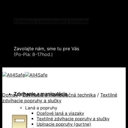
Skip to content
Oblečenie a ochranné prostriedky
Zdvíhacia a manipulačná technika
Záchytné systémy a kolektívna ochrana
Snehové reťaze
Serea Locks
Zavolajte nám, sme tu pre Vás
+421 2 321 443 16
(Po-Pia: 8-17hod.)
+421 2 321 443 16 / Po-Pia: 8-17hod.
Zdvíhanie a manipulácia
Domov
/
Zdvíhacia a manipulačná technika
/
Textilné
zdvíhacie popruhy a slučky
Laná a popruhy
Oceľové laná a viazaky
Textilné zdvíhacie popruhy a slučky
Upínacie popruhy (gurtne)