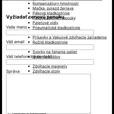
Kompenzátory hmotnosti
Mačka, pojazd žeriava
Pákové kladkostroje
Vyžiadať cenovú ponuku
Pákove lanové hupcuky
Paletové vidly
Vaše meno
Pneumatické kladkostroje
Portálové a konzolové žeriavy
Prísavky a Vakuové zdvíhacie zariadenia
Váš email
Ručné kladkostroje
Ručné navijaky
Svorky na ťahanie paliet
Váš telefonický kontakt
Vedenie káblov
Závesné svorky
Zdvíhacie magnety
Zdvíhacie stoly
Správa
Zdvíhacie svorky
Zdvíhacie traverzy (trámy)
Lesníctvo
Kladky
Lesnícke reťaze
Príslušenstvo na lano
Kolesá a kolieska