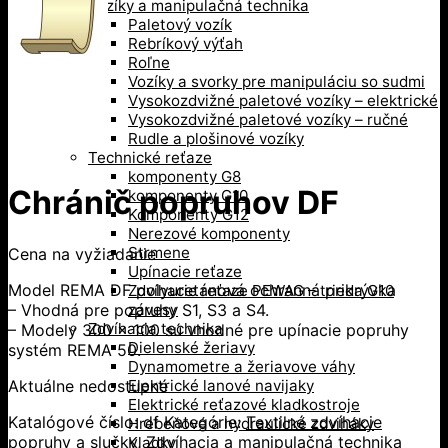
Vozíky a manipulačná technika
Paletový vozík
Rebríkový výťah
Roľne
Vozíky a svorky pre manipuláciu so sudmi
Vysokozdvižné paletové vozíky – elektrické
Vysokozdvižné paletové vozíky – ručné
Rudle a plošinové vozíky
Technické reťaze
komponenty G8
Chránič popruhov DF
komponenty G10
Komponenty G12
Nerezové komponenty
Strmene
Cena na vyžiadanie
Upínacie reťaze
Model REMA DF polyuretánová ochranná prikrývka
Zdvíhacie reťaze PEWAG – trieda G10
– Vhodná pre popruhy S1, S3 a S4.
závesy
Zdvíhacia technika
– Modely 300 x 100 sú vhodné pre upínacie popruhy
Dielenské žeriavy
systém REMA 50.
Dynamometre a žeriavove váhy
Aktuálne nedostupné
Elektrické lanové navijaky
Elektrické reťazové kladkostroje
Katalógové číslo:
df
Kategórie:
Textilné zdvíhacie
Hrebeňové a hydraulické zdviháky
popruhy a slučky
,
Zdvíhacia a manipulačná technika
Kladky