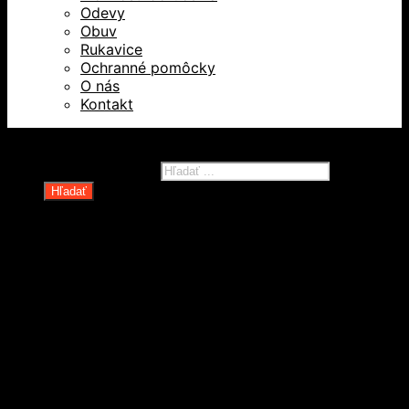
Odevy
Obuv
Rukavice
Ochranné pomôcky
O nás
Kontakt
Všetky práva vyhradené © 2026
Products search
Hľadať
Domov
Oblečenie a ochranné prostriedky
Odevy
Obuv
Ochranné pomôcky
Rukavice
Revízie OOPP
Zdvíhacia a manipulačná technika
Kolesá a kolieska
Oceľové laná a viazaky
Paletové vozíky a manipulačná technika