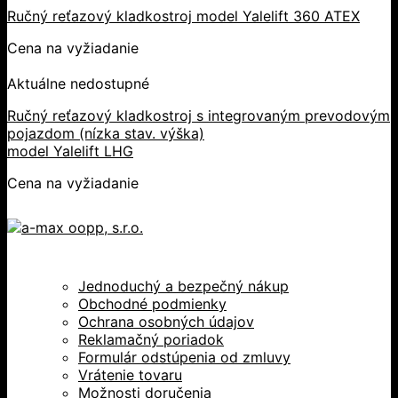
Ručný reťazový kladkostroj model Yalelift 360 ATEX
Cena na vyžiadanie
Aktuálne nedostupné
Ručný reťazový kladkostroj s integrovaným prevodovým
pojazdom (nízka stav. výška)
model Yalelift LHG
Cena na vyžiadanie
Jednoduchý a bezpečný nákup
Obchodné podmienky
Ochrana osobných údajov
Reklamačný poriadok
Formulár odstúpenia od zmluvy
Vrátenie tovaru
Možnosti doručenia