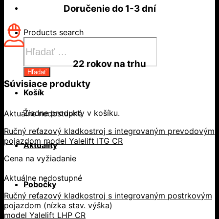
Doručenie do
1-3 dní
Products search
22 rokov
na trhu
Hľadať
Súvisiace produkty
Košík
Žiadne produkty v košíku.
Aktuálne nedostupné
Ručný reťazový kladkostroj s integrovaným prevodovým
pojazdom model Yalelift ITG CR
Aktuality
Cena na vyžiadanie
Aktuálne nedostupné
Pobočky
Ručný reťazový kladkostroj s integrovaným postrkovým
pojazdom (nízka stav. výška)
model Yalelift LHP CR