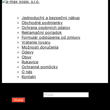
Jednoduchý a bezpečný nákup
Obchodné podmienky
Ochrana osobných údajov
Reklamačný poriadok
Formulár odstúpenia od zmluvy
Vrátenie tovaru
Možnosti doručenia
Odevy
Obuv
Rukavice
Ochranné pomôcky
O nás
Kontakt
Všetky práva vyhradené © 2026
Products search
Hľadať
Domov