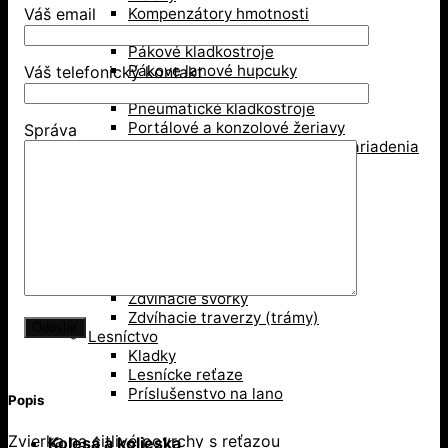
Kompenzátory hmotnosti
Váš email
Mačka, pojazd žeriava
Pákové kladkostroje
Pákove lanové hupcuky
Váš telefonický kontakt
Paletové vidly
Pneumatické kladkostroje
Portálové a konzolové žeriavy
Správa
Prísavky a Vakuové zdvíhacie zariadenia
Ručné kladkostroje
Ručné navijaky
Svorky na ťahanie paliet
Vedenie káblov
Závesné svorky
Zdvíhacie magnety
Zdvíhacie stoly
Zdvíhacie svorky
Zdvíhacie traverzy (trámy)
Lesníctvo
Kladky
Lesnícke reťaze
Príslušenstvo na lano
Popis
Zvierka na citlivé povrchy s reťazou
Kolesá a kolieska