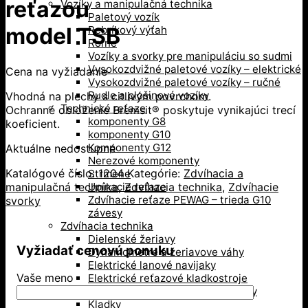
reťazou
Vozíky a manipulačná technika
Paletový vozík
model TSB
Rebríkový výťah
Roľne
Vozíky a svorky pre manipuláciu so sudmi
Vysokozdvižné paletové vozíky – elektrické
Cena na vyžiadanie
Vysokozdvižné paletové vozíky – ručné
Rudle a plošinové vozíky
Vhodná na plechy s citlivým povrchom.
Technické reťaze
Ochranné obloženie Bremsit® poskytuje vynikajúci trecí
komponenty G8
koeficient.
komponenty G10
Komponenty G12
Aktuálne nedostupné
Nerezové komponenty
Katalógové číslo:
1204
Kategórie:
Zdvíhacia a
Strmene
manipulačná technika
,
Zdvíhacia technika
,
Zdvíhacie
Upínacie reťaze
Zdvíhacie reťaze PEWAG – trieda G10
svorky
závesy
Zdvíhacia technika
Dielenské žeriavy
Vyžiadať cenovú ponuku
Dynamometre a žeriavove váhy
Elektrické lanové navijaky
Vaše meno
Elektrické reťazové kladkostroje
Hrebeňové a hydraulické zdviháky
Kladky