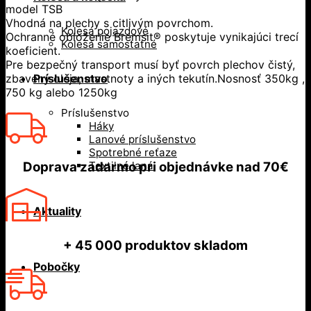
model TSB
Vhodná na plechy s citlivým povrchom.
Kolesá pojazdové
Ochranné obloženie Bremsit® poskytuje vynikajúci trecí
Kolesá samostatné
koeficient.
Pre bezpečný transport musí byť povrch plechov čistý,
zbavený oleja, mastnoty a iných tekutín.Nosnosť 350kg ,
Príslušenstvo
750 kg alebo 1250kg
Príslušenstvo
Háky
Lanové príslušenstvo
Spotrebné reťaze
Textilné laná
Doprava zadarmo
pri objednávke nad
70€
Aktuality
+ 45 000
produktov skladom
Pobočky