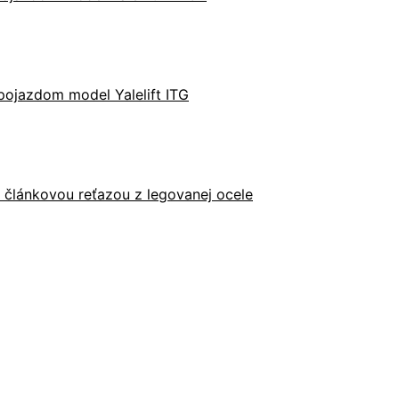
pojazdom model Yalelift ITG
u článkovou reťazou z legovanej ocele