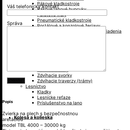
Pákové kladkostroje
Váš telefonický kontakt
Pákove lanové hupcuky
Paletové vidly
Pneumatické kladkostroje
Správa
Portálové a konzolové žeriavy
Prísavky a Vakuové zdvíhacie zariadenia
Ručné kladkostroje
Ručné navijaky
Svorky na ťahanie paliet
Vedenie káblov
Závesné svorky
Zdvíhacie magnety
Zdvíhacie stoly
Zdvíhacie svorky
Zdvíhacie traverzy (trámy)
Lesníctvo
Kladky
Lesnícke reťaze
Popis
Príslušenstvo na lano
Zvierka na plech s bezpečnostnou
Kolesá a kolieska
aretáciou
model TBL 4000 – 30000 kg