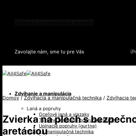
Skip to content
Oblečenie a ochranné prostriedky
Zdvíhacia a manipulačná technika
Záchytné systémy a kolektívna ochrana
Snehové reťaze
Serea Locks
Zavolajte nám, sme tu pre Vás
+421 2 321 443 16
(P
+421 2 321 443 16 / Po-Pia: 8-17hod.
Zdvíhanie a manipulácia
Domov
/
Zdvíhacia a manipulačná technika
/
Zdvíhacia te
Laná a popruhy
Oceľové laná a viazaky
Zvierka na plech s bezpečn
Textilné zdvíhacie popruhy a slučky
Upínacie popruhy (gurtne)
aretáciou
Vozíky a manipulačná technika