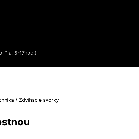
o-Pia: 8-17hod.)
chnika
/
Zdvíhacie svorky
ostnou