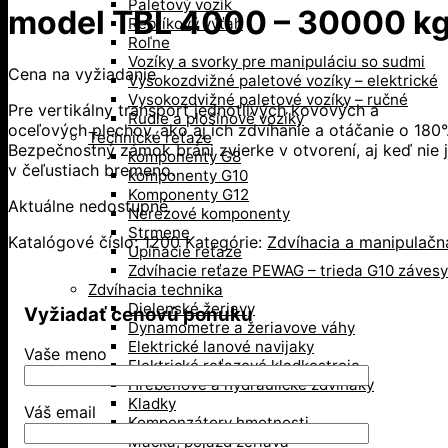
Paletový vozík
model TBL 4000 – 30000 k
Rebríkový výťah
Roľne
Vozíky a svorky pre manipuláciu so sudmi
Cena na vyžiadanie
Vysokozdvižné paletové vozíky – elektrické
Vysokozdvižné paletové vozíky – ručné
Pre vertikálny transport jednotlivých kovových a
Rudle a plošinové vozíky
oceľových plechov, ako aj ich zdvíhanie a otáčanie o 180°
Technické reťaze
Bezpečnostný zámok bráni zvierke v otvorení, aj keď nie 
komponenty G8
v čeľustiach bremeno.
komponenty G10
Komponenty G12
Aktuálne nedostupné
Nerezové komponenty
Strmene
Katalógové číslo:
1200
Kategórie:
Zdvíhacia a manipulačn
Upínacie reťaze
Zdvíhacie reťaze PEWAG – trieda G10 závesy
Zdvíhacia technika
Dielenské žeriavy
Vyžiadať cenovú ponuku
Dynamometre a žeriavove váhy
Elektrické lanové navijaky
Vaše meno
Elektrické reťazové kladkostroje
Hrebeňové a hydraulické zdviháky
Kladky
Váš email
Kompenzátory hmotnosti
Mačka, pojazd žeriava