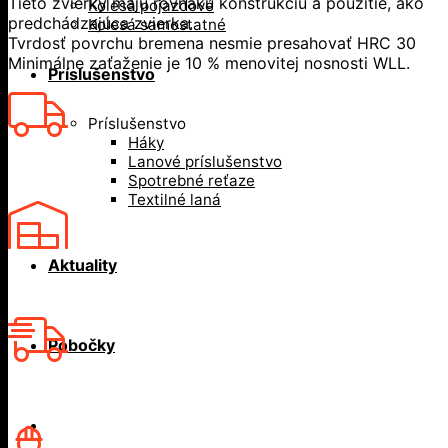
Tieto zvierky majú rovnakú konštrukciu a použitie, ako
Kolesá pojazdové
predchádzajúca zvierka.
Kolesá samostatné
Tvrdosť povrchu bremena nesmie presahovať HRC 30
Minimálne zaťaženie je 10 % menovitej nosnosti WLL.
Príslušenstvo
Príslušenstvo
Háky
Lanové príslušenstvo
Spotrebné reťaze
Textilné laná
Aktuality
Pobočky