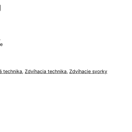
g
.
je
á technika
,
Zdvíhacia technika
,
Zdvíhacie svorky