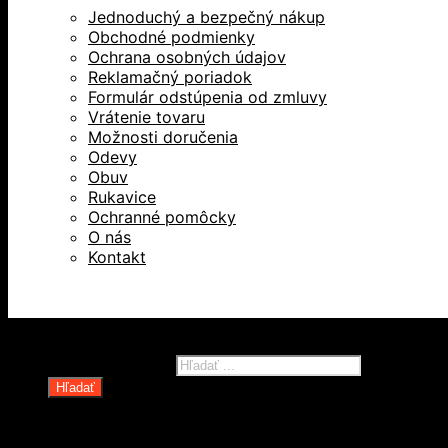
Jednoduchý a bezpečný nákup
Obchodné podmienky
Ochrana osobných údajov
Reklamačný poriadok
Formulár odstúpenia od zmluvy
Vrátenie tovaru
Možnosti doručenia
Odevy
Obuv
Rukavice
Ochranné pomôcky
O nás
Kontakt
Všetky práva vyhradené © 2026
Products search
Hľadať
Domov
Oblečenie a ochranné prostriedky