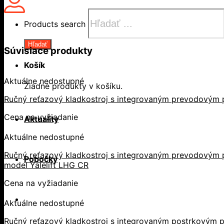
Products search
Hľadať
Súvisiace produkty
Košík
Aktuálne nedostupné
Žiadne produkty v košíku.
Ručný reťazový kladkostroj s integrovaným prevodovým 
Cena na vyžiadanie
Aktuality
Aktuálne nedostupné
Ručný reťazový kladkostroj s integrovaným prevodovým p
Pobočky
model Yalelift LHG CR
Cena na vyžiadanie
Aktuálne nedostupné
Ručný reťazový kladkostroj s integrovaným postrkovým p