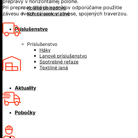
prepravy v horizontálnej polohe.
Pri preprave dlhých nosníkov odporúčame použitie
Kolesá pojazdové
závesu dvoch zvierok v závese, spojených traverzou.
Kolesá samostatné
Príslušenstvo
Príslušenstvo
Háky
Lanové príslušenstvo
Spotrebné reťaze
Textilné laná
Aktuality
Pobočky