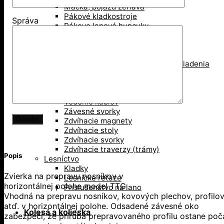
Mačka, pojazd žeriava
Pákové kladkostroje
Správa
Pákove lanové hupcuky
Paletové vidly
Pneumatické kladkostroje
Portálové a konzolové žeriavy
Prísavky a Vakuové zdvíhacie zariadenia
Ručné kladkostroje
Ručné navijaky
Svorky na ťahanie paliet
Vedenie káblov
Závesné svorky
Zdvíhacie magnety
Zdvíhacie stoly
Zdvíhacie svorky
Zdvíhacie traverzy (trámy)
Popis
Lesníctvo
Kladky
Zvierka na prepravu nosníkov v
Lesnícke reťaze
horizontálnej polohe model TTG
Príslušenstvo na lano
Vhodná na prepravu nosníkov, kovových plechov, profilo
atď. v horizontálnej polohe. Odsadené závesné oko
Kolesá a kolieska
zabezpečí, že príruba prepravovaného profilu ostane poč