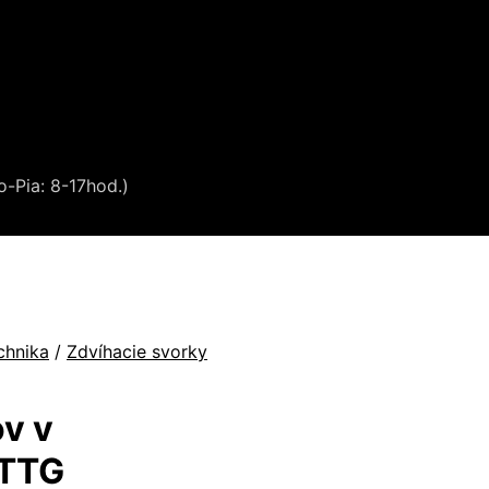
o-Pia: 8-17hod.)
chnika
/
Zdvíhacie svorky
ov v
 TTG