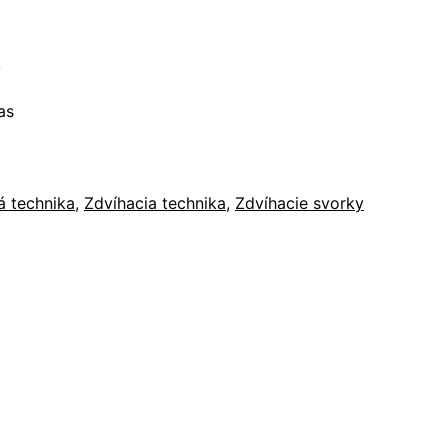
v
as
á technika
,
Zdvíhacia technika
,
Zdvíhacie svorky