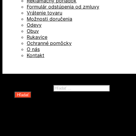
Reklamačný poriadok
Formulár odstúpenia od zmluvy
Vrátenie tovaru
Možnosti doručenia
Odevy
Obuv
Rukavice
Ochranné pomôcky
O nás
Kontakt
Všetky práva vyhradené © 2026
Products search
Hľadať
Domov
Oblečenie a ochranné prostriedky
Odevy
Obuv
Ochranné pomôcky
Rukavice