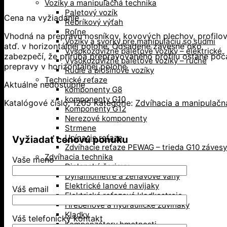
Vozíky a manipulačná technika
Paletový vozík
Cena na vyžiadanie
Rebríkový výťah
Roľne
Vhodná na prepravu nosníkov, kovových plechov, profilo
Vozíky a svorky pre manipuláciu so sudmi
atď. v horizontálnej polohe. Odsadené závesné oko
Vysokozdvižné paletové vozíky – elektrické
zabezpečí, že príruba prepravovaného profilu ostane poč
Vysokozdvižné paletové vozíky – ručné
prepravy v horizontálnej polohe
Rudle a plošinové vozíky
Technické reťaze
Aktuálne nedostupné
komponenty G8
komponenty G10
Katalógové číslo:
1205
Kategórie:
Zdvíhacia a manipulačn
Komponenty G12
Nerezové komponenty
Strmene
Upínacie reťaze
Vyžiadať cenovú ponuku
Zdvíhacie reťaze PEWAG – trieda G10 závesy
Zdvíhacia technika
Vaše meno
Dielenské žeriavy
Dynamometre a žeriavove váhy
Elektrické lanové navijaky
Váš email
Elektrické reťazové kladkostroje
Hrebeňové a hydraulické zdviháky
Kladky
Váš telefonický kontakt
Kompenzátory hmotnosti