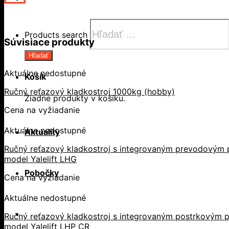
Products search
Súvisiace produkty
Hľadať
Aktuálne nedostupné
Košík
Ručný reťazový kladkostroj 1000kg (hobby)
Žiadne produkty v košíku.
Cena na vyžiadanie
Aktuálne nedostupné
Aktuality
Ručný reťazový kladkostroj s integrovaným prevodovým p
model Yalelift LHG
Pobočky
Cena na vyžiadanie
Aktuálne nedostupné
Ručný reťazový kladkostroj s integrovaným postrkovým p
model Yalelift LHP CR