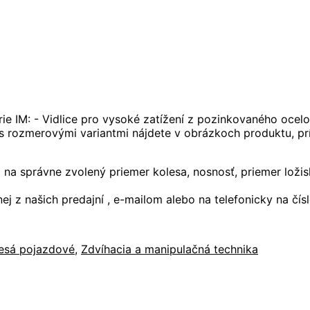
e IM: - Vidlice pro vysoké zatížení z pozinkovaného ocelo
ku s rozmerovými variantmi nájdete v obrázkoch produktu, p
 na správne zvolený priemer kolesa, nosnosť, priemer loži
j z našich predajní , e-mailom alebo na telefonicky na čí
esá pojazdové
,
Zdvíhacia a manipulačná technika