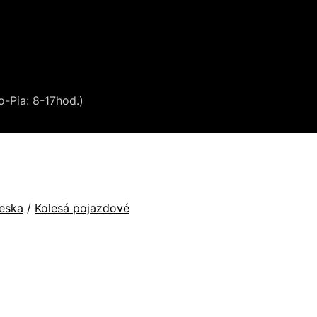
o-Pia: 8-17hod.)
ieska
/
Kolesá pojazdové