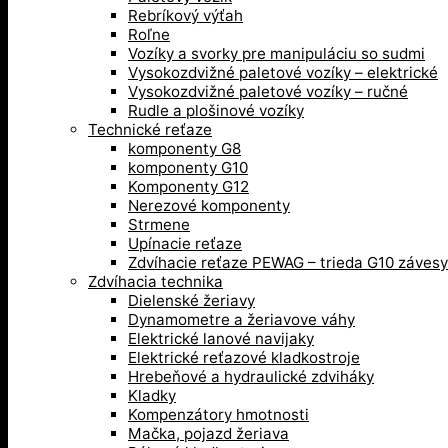
Rebríkový výťah
Roľne
Vozíky a svorky pre manipuláciu so sudmi
Vysokozdvižné paletové vozíky – elektrické
Vysokozdvižné paletové vozíky – ručné
Rudle a plošinové vozíky
Technické reťaze
komponenty G8
komponenty G10
Komponenty G12
Nerezové komponenty
Strmene
Upínacie reťaze
Zdvíhacie reťaze PEWAG – trieda G10 závesy
Zdvíhacia technika
Dielenské žeriavy
Dynamometre a žeriavove váhy
Elektrické lanové navijaky
Elektrické reťazové kladkostroje
Hrebeňové a hydraulické zdviháky
Kladky
Kompenzátory hmotnosti
Mačka, pojazd žeriava