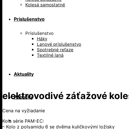
Kolesá samostatné
Príslušenstvo
Príslušenstvo
Háky
Lanové príslušenstvo
Spotrebné reťaze
Textilné laná
Aktuality
elektrovodivé záťažové ko
Pobočky
Cena na vyžiadanie
Kola série PAM-EC:
– Kolo z polyamidu 6 se dvěma kuličkovými ložisky