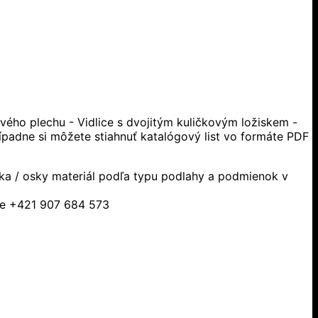
vého plechu - Vidlice s dvojitým kuličkovým ložiskem -
rípadne si môžete stiahnuť katalógový list vo formáte PDF
ska / osky materiál podľa typu podlahy a podmienok v
sle +421 907 684 573