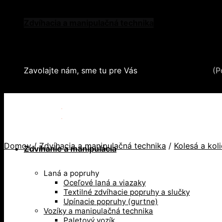
Skip
Oblečenie a ochranné prostriedky
to
Zdvíhacia a manipulačná technika
content
Záchytné systémy a kolektívna ochrana
Snehové reťaze
Serea Locks
Zavolajte nám, sme tu pre Vás
+421 2 321 443 16
(P
+421 2 321 443 16 / Po-Pia: 8-17hod.
Domov
/
Zdvíhacia a manipulačná technika
/
Kolesá a kol
Zdvíhanie a manipulácia
Laná a popruhy
Oceľové laná a viazaky
Textilné zdvíhacie popruhy a slučky
Upínacie popruhy (gurtne)
Vozíky a manipulačná technika
Paletový vozík