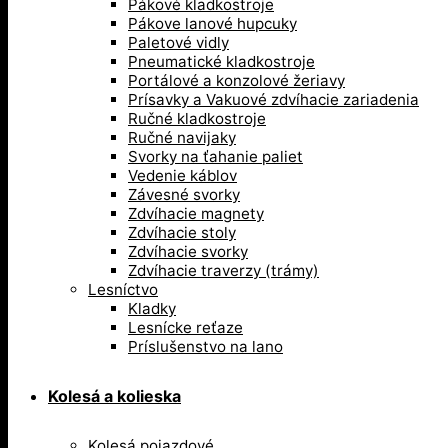
Pákové kladkostroje
Pákove lanové hupcuky
Paletové vidly
Pneumatické kladkostroje
Portálové a konzolové žeriavy
Prísavky a Vakuové zdvíhacie zariadenia
Ručné kladkostroje
Ručné navijaky
Svorky na ťahanie paliet
Vedenie káblov
Závesné svorky
Zdvíhacie magnety
Zdvíhacie stoly
Zdvíhacie svorky
Zdvíhacie traverzy (trámy)
Lesníctvo
Kladky
Lesnícke reťaze
Príslušenstvo na lano
Kolesá a kolieska
Kolesá pojazdové