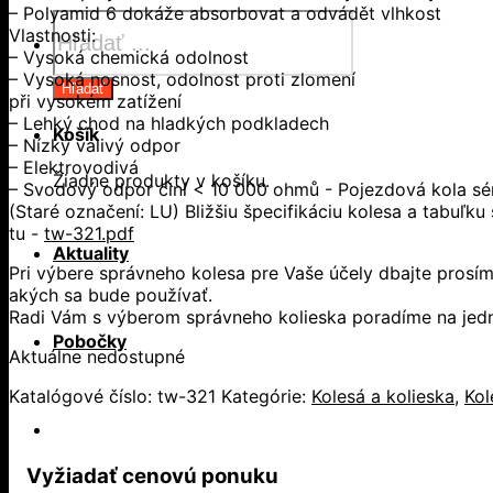
– Polyamid 6 dokáže absorbovat a odvádět vlhkost
Products
Vlastnosti:
search
– Vysoká chemická odolnost
– Vysoká nosnost, odolnost proti zlomení
Hľadať
při vysokém zatížení
– Lehký chod na hladkých podkladech
Košík
– Nízký valivý odpor
– Elektrovodivá
Žiadne produkty v košíku.
– Svodový odpor činí < 10 000 ohmů - Pojezdová kola séri
(Staré označení: LU) Bližšiu špecifikáciu kolesa a tabuľ
tu -
tw-321.pdf
Aktuality
Pri výbere správneho kolesa pre Vaše účely dbajte prosím
akých sa bude používať.
Radi Vám s výberom správneho kolieska poradíme na jedne
Pobočky
Aktuálne nedostupné
Katalógové číslo:
tw-321
Kategórie:
Kolesá a kolieska
,
Kol
Vyžiadať cenovú ponuku