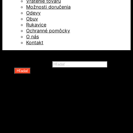
Vrátenie tovaru
Možnosti doručenia
Odevy
Obuv
Rukavice
Ochranné pomôcky
O nás
Kontakt
Všetky práva vyhradené © 2026
Products search
Hľadať
Domov
Oblečenie a ochranné prostriedky
Odevy
Obuv
Ochranné pomôcky
Rukavice
Revízie OOPP
Zdvíhacia a manipulačná technika
Kolesá a kolieska
Oceľové laná a viazaky