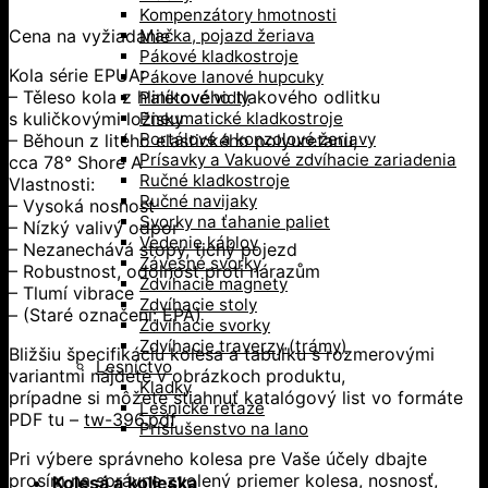
Kompenzátory hmotnosti
Cena na vyžiadanie
Mačka, pojazd žeriava
Pákové kladkostroje
Kola série EPUA:
Pákove lanové hupcuky
– Těleso kola z hliníkového tlakového odlitku
Paletové vidly
s kuličkovými ložisky
Pneumatické kladkostroje
Portálové a konzolové žeriavy
– Běhoun z litého elastického polyuretanu,
Prísavky a Vakuové zdvíhacie zariadenia
cca 78° Shore A
Ručné kladkostroje
Vlastnosti:
Ručné navijaky
– Vysoká nosnost
Svorky na ťahanie paliet
– Nízký valivý odpor
Vedenie káblov
– Nezanechává stopy, tichý pojezd
Závesné svorky
– Robustnost, odolnost proti nárazům
Zdvíhacie magnety
– Tlumí vibrace
Zdvíhacie stoly
– (Staré označení: EPA)
Zdvíhacie svorky
Zdvíhacie traverzy (trámy)
Bližšiu špecifikáciu kolesa a tabuľku s rozmerovými
Lesníctvo
variantmi nájdete v obrázkoch produktu,
Kladky
prípadne si môžete stiahnuť katalógový list vo formáte
Lesnícke reťaze
PDF tu –
tw-396.pdf
Príslušenstvo na lano
Pri výbere správneho kolesa pre Vaše účely dbajte
prosím na správne zvolený priemer kolesa, nosnosť,
Kolesá a kolieska