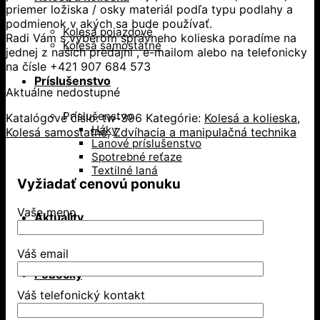
priemer ložiska / osky materiál podľa typu podlahy a
podmienok v akých sa bude používať.
Kolesá pojazdové
Radi Vám s výberom správneho kolieska poradíme na
Kolesá samostatné
jednej z našich predajní , e-mailom alebo na telefonicky
na čísle +421 907 684 573
Príslušenstvo
Aktuálne nedostupné
Príslušenstvo
Katalógové číslo:
tw-396
Kategórie:
Kolesá a kolieska
,
Háky
Kolesá samostatné
,
Zdvíhacia a manipulačná technika
Lanové príslušenstvo
Spotrebné reťaze
Textilné laná
Vyžiadať cenovú ponuku
Vaše meno
Aktuality
Váš email
Pobočky
Váš telefonický kontakt