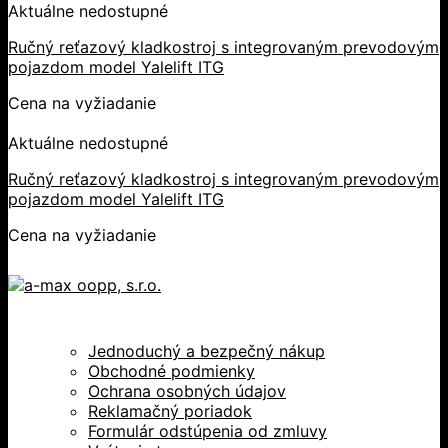
Aktuálne nedostupné
Ručný reťazový kladkostroj s integrovaným prevodovým
pojazdom model Yalelift ITG
Cena na vyžiadanie
Aktuálne nedostupné
Ručný reťazový kladkostroj s integrovaným prevodovým
pojazdom model Yalelift ITG
Cena na vyžiadanie
Jednoduchý a bezpečný nákup
Obchodné podmienky
Ochrana osobných údajov
Reklamačný poriadok
Formulár odstúpenia od zmluvy