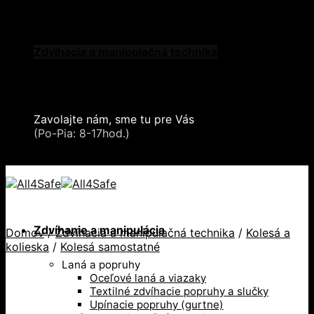
Skip to content
Oblečenie a ochranné prostriedky
Zdvíhacia a manipulačná technika
Záchytné systémy a kolektívna ochrana
Snehové reťaze
Serea Locks
Zavolajte nám, sme tu pre Vás
+421 2 321 443 16
(Po-Pia: 8-17hod.)
+421 2 321 443 16 / Po-Pia: 8-17hod.
Zdvíhanie a manipulácia
Domov
/
Zdvíhacia a manipulačná technika
/
Kolesá a
kolieska
/
Kolesá samostatné
Laná a popruhy
Oceľové laná a viazaky
Textilné zdvíhacie popruhy a slučky
Upínacie popruhy (gurtne)