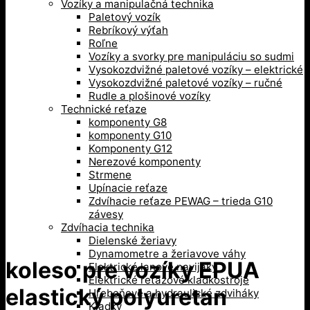
Vozíky a manipulačná technika
Paletový vozík
Rebríkový výťah
Roľne
Vozíky a svorky pre manipuláciu so sudmi
Vysokozdvižné paletové vozíky – elektrické
Vysokozdvižné paletové vozíky – ručné
Rudle a plošinové vozíky
Technické reťaze
komponenty G8
komponenty G10
Komponenty G12
Nerezové komponenty
Strmene
Upínacie reťaze
Zdvíhacie reťaze PEWAG – trieda G10
závesy
Zdvíhacia technika
Dielenské žeriavy
Dynamometre a žeriavove váhy
koleso pre vozíky EPUA
Elektrické lanové navijaky
Elektrické reťazové kladkostroje
elastický polyuretan
Hrebeňové a hydraulické zdviháky
Kladky