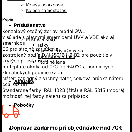
Kolesá pojazdové
Kolesá samostatné
Popis
Príslušenstvo
Konzolový otočný žeriav model GWL
v súlade s platnými smernicami UVV a VDE ako aj
Príslušenstvo
smernicou
Háky
ES pre strojné zariadenia
Lanové príslušenstvo
zostrojený podľa DIN 15018 H2 B2 pre použitie v
Spotrebné reťaze
krytých priestoroch
Textilné laná
pri teplote okolia od 0°C do +40°C a normálnych
klimatických podmienkach
Náter: základný a vrchný náter, celková hrúbka náteru
Aktuality
cca. 60 ?m
Štandardné farby: RAL 1023 (žltá) a RAL 5015 (modrá)
možnosť inej farby náteru za príplatok
Pobočky
Doprava zadarmo
pri objednávke nad
70€