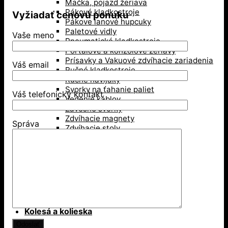
Mačka, pojazd žeriava
Pákové kladkostroje
Vyžiadať cenovú ponuku
Pákove lanové hupcuky
Paletové vidly
Vaše meno
Pneumatické kladkostroje
Portálové a konzolové žeriavy
Prísavky a Vakuové zdvíhacie zariadenia
Váš email
Ručné kladkostroje
Ručné navijaky
Svorky na ťahanie paliet
Váš telefonický kontakt
Vedenie káblov
Závesné svorky
Zdvíhacie magnety
Správa
Zdvíhacie stoly
Zdvíhacie svorky
Zdvíhacie traverzy (trámy)
Lesníctvo
Kladky
Lesnícke reťaze
Príslušenstvo na lano
Kolesá a kolieska