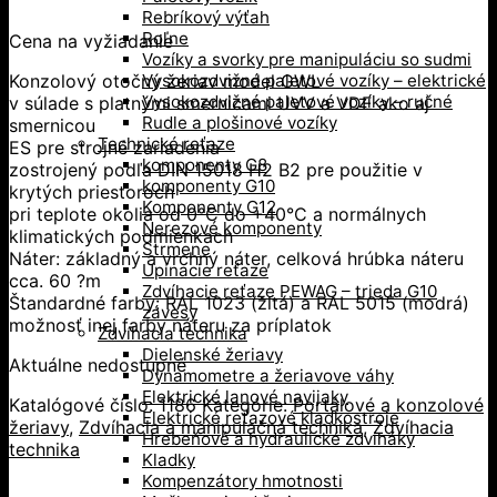
Rebríkový výťah
Roľne
Cena na vyžiadanie
Vozíky a svorky pre manipuláciu so sudmi
Konzolový otočný žeriav model GWL
Vysokozdvižné paletové vozíky – elektrické
Vysokozdvižné paletové vozíky – ručné
v súlade s platnými smernicami UVV a VDE ako aj
Rudle a plošinové vozíky
smernicou
Technické reťaze
ES pre strojné zariadenia
komponenty G8
zostrojený podľa DIN 15018 H2 B2 pre použitie v
komponenty G10
krytých priestoroch
Komponenty G12
pri teplote okolia od 0°C do +40°C a normálnych
Nerezové komponenty
klimatických podmienkach
Strmene
Náter: základný a vrchný náter, celková hrúbka náteru
Upínacie reťaze
cca. 60 ?m
Zdvíhacie reťaze PEWAG – trieda G10
Štandardné farby: RAL 1023 (žltá) a RAL 5015 (modrá)
závesy
možnosť inej farby náteru za príplatok
Zdvíhacia technika
Dielenské žeriavy
Aktuálne nedostupné
Dynamometre a žeriavove váhy
Elektrické lanové navijaky
Katalógové číslo:
1186
Kategórie:
Portálové a konzolové
Elektrické reťazové kladkostroje
žeriavy
,
Zdvíhacia a manipulačná technika
,
Zdvíhacia
Hrebeňové a hydraulické zdviháky
technika
Kladky
Kompenzátory hmotnosti