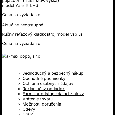
pojazdom (nízka stav. výška)
model Yalelift LHG
Cena na vyžiadanie
Aktuálne nedostupné
Ručný reťazový kladkostroj model Vsplus
Cena na vyžiadanie
Jednoduchý a bezpečný nákup
Obchodné podmienky
Ochrana osobných údajov
Reklamačný poriadok
Formulár odstúpenia od zmluvy
Vrátenie tovaru
Možnosti doručenia
Odevy
Obuv