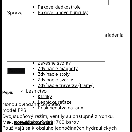
Mačka, pojazd žeriava
Pákové kladkostroje
Pákove lanové hupcuky
Správa
Paletové vidly
Pneumatické kladkostroje
Portálové a konzolové žeriavy
Prísavky a Vakuové zdvíhacie zariadenia
Ručné kladkostroje
Ručné navijaky
Svorky na ťahanie paliet
Vedenie káblov
Závesné svorky
Zdvíhacie magnety
Zdvíhacie stoly
Zdvíhacie svorky
Zdvíhacie traverzy (trámy)
Lesníctvo
Popis
Kladky
Lesnícke reťaze
Nohou ovládané čerpadlo
Príslušenstvo na lano
model FPS
Dvojstupňový režim, ventily sú prístupné z vonku,
Max. prevádzkový tlak: 700 barov
Kolesá a kolieska
Používajú sa k obsluhe jednočinných hydraulických