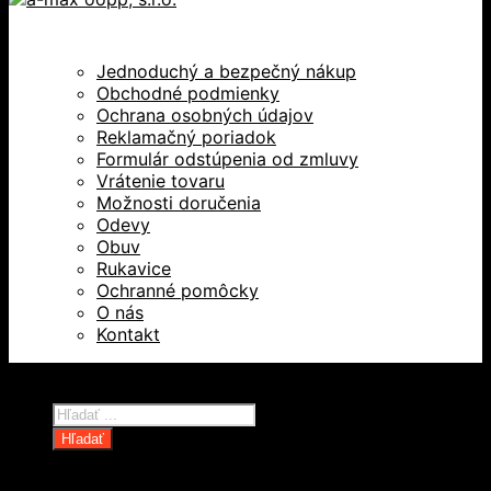
Jednoduchý a bezpečný nákup
Obchodné podmienky
Ochrana osobných údajov
Reklamačný poriadok
Formulár odstúpenia od zmluvy
Vrátenie tovaru
Možnosti doručenia
Odevy
Obuv
Rukavice
Ochranné pomôcky
O nás
Kontakt
Všetky práva vyhradené © 2026
Products
search
Hľadať
Domov
Oblečenie a ochranné prostriedky