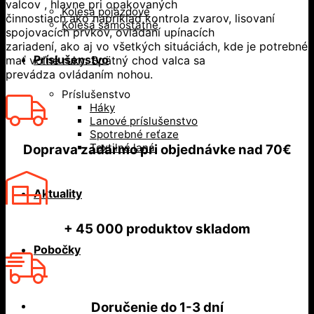
valcov , hlavne pri opakovaných
Kolesá pojazdové
činnostiach ako napríklad kontrola zvarov, lisovaní
Kolesá samostatné
spojovacích prvkov, ovládaní upínacích
zariadení, ako aj vo všetkých situáciách, kde je potrebné
Príslušenstvo
mať voľné ruky. Spätný chod valca sa
prevádza ovládaním nohou.
Príslušenstvo
Háky
Lanové príslušenstvo
Spotrebné reťaze
Textilné laná
Doprava zadarmo
pri objednávke nad
70€
Aktuality
+ 45 000
produktov skladom
Pobočky
Doručenie do
1-3 dní