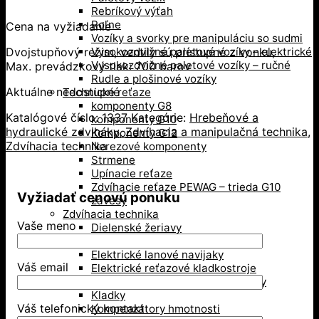
Rebríkový výťah
Roľne
Cena na vyžiadanie
Vozíky a svorky pre manipuláciu so sudmi
Dvojstupňový režim, ventily sú prístupné z vonku,
Vysokozdvižné paletové vozíky – elektrické
Vysokozdvižné paletové vozíky – ručné
Max. prevádzkový tlak: 700 barov
Rudle a plošinové vozíky
Aktuálne nedostupné
Technické reťaze
komponenty G8
Katalógové číslo:
1337
Kategórie:
Hrebeňové a
komponenty G10
hydraulické zdviháky
,
Zdvíhacia a manipulačná technika
,
Komponenty G12
Zdvíhacia technika
Nerezové komponenty
Strmene
Upínacie reťaze
Zdvíhacie reťaze PEWAG – trieda G10
Vyžiadať cenovú ponuku
závesy
Zdvíhacia technika
Vaše meno
Dielenské žeriavy
Dynamometre a žeriavove váhy
Elektrické lanové navijaky
Váš email
Elektrické reťazové kladkostroje
Hrebeňové a hydraulické zdviháky
Kladky
Váš telefonický kontakt
Kompenzátory hmotnosti