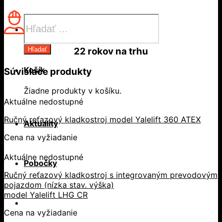
Products
search
22 rokov
na trhu
Hľadať
Košík
Súvisiace produkty
Žiadne produkty v košíku.
Aktuálne nedostupné
Ručný reťazový kladkostroj model Yalelift 360 ATEX
Aktuality
Cena na vyžiadanie
Aktuálne nedostupné
Pobočky
Ručný reťazový kladkostroj s integrovaným prevodovým
pojazdom (nízka stav. výška)
model Yalelift LHG CR
Cena na vyžiadanie