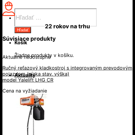
Products
search
22 rokov
na trhu
Hľadať
Súvisiace produkty
Košík
Žiadne produkty v košíku.
Aktuálne nedostupné
Ručný reťazový kladkostroj s integrovaným prevodovým
pojazdom (nízka stav. výška)
Aktuality
model Yalelift LHG CR
Cena na vyžiadanie
Pobočky