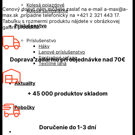
Kolesá pojazdové
Cenový dopyt nám môžete zaslať na e-mail a-max@a-
Kolesá samostatné
max.sk ,prípadne telefonicky na +421 2 321 443 17.
Tabuľku s rozmermi produktu nájdete v obrázkovej
Príslušenstvo
galérii produktu.
Príslušenstvo
Háky
Lanové príslušenstvo
Spotrebné reťaze
Doprava zadarmo
pri objednávke nad
70€
Textilné laná
Aktuality
+ 45 000
produktov skladom
Pobočky
Doručenie do
1-3 dní