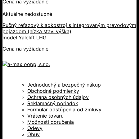
Cena na vyžiadanie
Aktuálne nedostupné
Ručný reťazový kladkostroj s integrovaným prevodovým
pojazdom (nízka stav. výška)
model Yalelift LHG
Cena na vyžiadanie
Jednoduchý a bezpečný nákup
Obchodné podmienky
Ochrana osobných údajov
Reklamačný poriadok
Formulár odstúpenia od zmluvy
Vrátenie tovaru
Možnosti doručenia
Odevy
Obuv