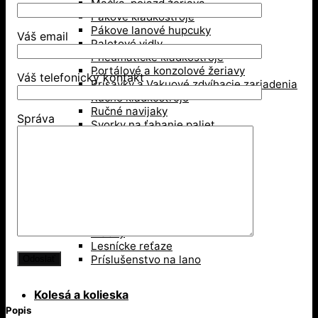
Mačka, pojazd žeriava
Pákové kladkostroje
Pákove lanové hupcuky
Váš email
Paletové vidly
Pneumatické kladkostroje
Portálové a konzolové žeriavy
Váš telefonický kontakt
Prísavky a Vakuové zdvíhacie zariadenia
Ručné kladkostroje
Ručné navijaky
Správa
Svorky na ťahanie paliet
Vedenie káblov
Závesné svorky
Zdvíhacie magnety
Zdvíhacie stoly
Zdvíhacie svorky
Zdvíhacie traverzy (trámy)
Lesníctvo
Kladky
Lesnícke reťaze
Príslušenstvo na lano
Kolesá a kolieska
Popis