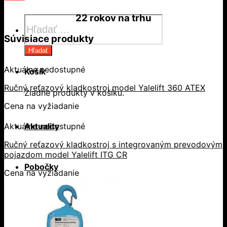
22 rokov
na trhu
Products
search
Súvisiace produkty
Hľadať
Aktuálne nedostupné
Košík
Ručný reťazový kladkostroj model Yalelift 360 ATEX
Žiadne produkty v košíku.
Cena na vyžiadanie
Aktuality
Aktuálne nedostupné
Ručný reťazový kladkostroj s integrovaným prevodovým
pojazdom model Yalelift ITG CR
Pobočky
Cena na vyžiadanie