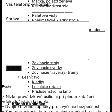
Mačka, pojazd žeriava
Váš telefonický kontakt
Pákové kladkostroje
Pákove lanové hupcuky
Paletové vidly
Správa
Pneumatické kladkostroje
Portálové a konzolové žeriavy
Prísavky a Vakuové zdvíhacie zariadenia
Ručné kladkostroje
Ručné navijaky
Svorky na ťahanie paliet
Vedenie káblov
Závesné svorky
Zdvíhacie magnety
Zdvíhacie stoly
Zdvíhacie svorky
Zdvíhacie traverzy (trámy)
Lesníctvo
Kladky
Lesnícke reťaze
Popis
Príslušenstvo na lano
‚- Nízke prevádzkové úsilie aj pri plnom zaťažení
vďaka ložiskám hriadeľa.
Kolesá a kolieska
– Dvojíte brzdné západky pre zvýšenie bezpečnosti.
– Samo-zatváracia brzda s trecími kotúčmi bez azbestu.