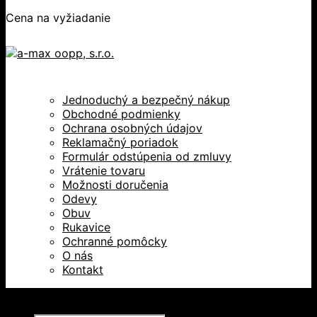
Cena na vyžiadanie
Jednoduchý a bezpečný nákup
Obchodné podmienky
Ochrana osobných údajov
Reklamačný poriadok
Formulár odstúpenia od zmluvy
Vrátenie tovaru
Možnosti doručenia
Odevy
Obuv
Rukavice
Ochranné pomôcky
O nás
Kontakt
Všetky práva vyhradené © 2026