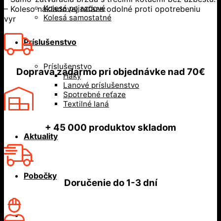
Kolesá pojazdové
– Koleso nákladovej reťaze odolné proti opotrebeniu
Kolesá samostatné
vyr
Príslušenstvo
Príslušenstvo
Doprava zadarmo
pri objednávke nad
70€
Háky
Lanové príslušenstvo
Spotrebné reťaze
Textilné laná
+ 45 000
produktov skladom
Aktuality
Pobočky
Doručenie do
1-3 dní