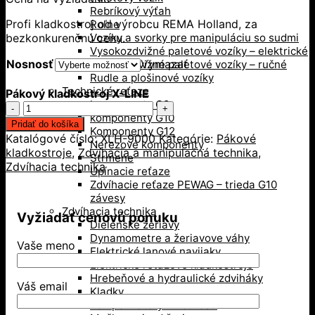
Rebríkový výťah
Profi kladkostroj od výrobcu REMA Holland, za
Roľne
bezkonkurenčnú cenu.
Vozíky a svorky pre manipuláciu so sudmi
Vysokozdvižné paletové vozíky – elektrické
Nosnosť
Vymazať
Vysokozdvižné paletové vozíky – ručné
Rudle a plošinové vozíky
Technické reťaze
Pákový kladkostroj X-LINE
komponenty G8
množstvo
komponenty G10
Pákový
Pridať do košíka
Komponenty G12
kladkostroj
Katalógové číslo:
XLH-9000
Kategórie:
Pákové
Nerezové komponenty
X-
kladkostroje
,
Zdvíhacia a manipulačná technika
,
Strmene
LINE
Zdvíhacia technika
Upínacie reťaze
Zdvíhacie reťaze PEWAG – trieda G10
závesy
Zdvíhacia technika
Vyžiadať cenovú ponuku
Dielenské žeriavy
Dynamometre a žeriavove váhy
Vaše meno
Elektrické lanové navijaky
Elektrické reťazové kladkostroje
Hrebeňové a hydraulické zdviháky
Váš email
Kladky
Kompenzátory hmotnosti