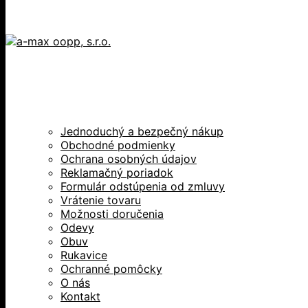
Jednoduchý a bezpečný nákup
Obchodné podmienky
Ochrana osobných údajov
Reklamačný poriadok
Formulár odstúpenia od zmluvy
Vrátenie tovaru
Možnosti doručenia
Odevy
Obuv
Rukavice
Ochranné pomôcky
O nás
Kontakt