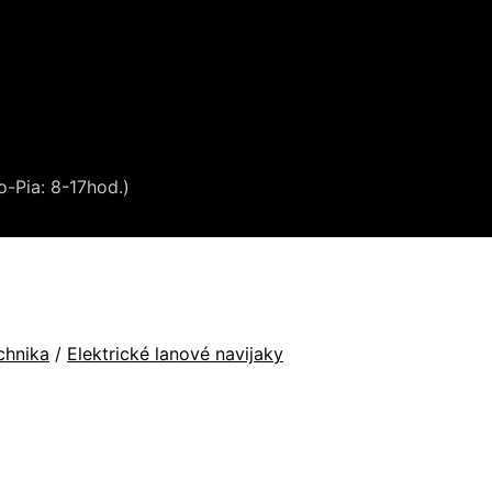
o-Pia: 8-17hod.)
chnika
/
Elektrické lanové navijaky