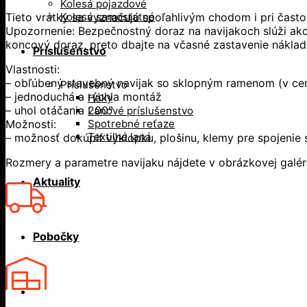
Kolesá pojazdové
Tieto vrátky sa vyznačujú spoľahlivým chodom i pri čast
Kolesá samostatné
Upozornenie: Bezpečnostný doraz na navijakoch slúži ako
koncový doraz, preto dbajte na včasné zastavenie náklad
Príslušenstvo
Vlastnosti:
– obľúbený stavebný navijak so sklopným ramenom (v cen
Príslušenstvo
– jednoduchá a rýchla montáž
Háky
– uhol otáčania 200°
Lanové príslušenstvo
Možnosti:
Spotrebné reťaze
Textilné laná
– možnosť dokúpiť výklopku, plošinu, klemy pre spojenie 
Rozmery a parametre navijaku nájdete v obrázkovej galéri
Aktuality
Pobočky