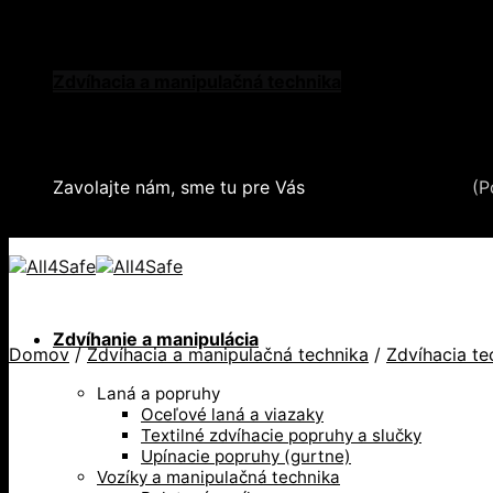
Skip to content
Oblečenie a ochranné prostriedky
Zdvíhacia a manipulačná technika
Záchytné systémy a kolektívna ochrana
Snehové reťaze
Serea Locks
Zavolajte nám, sme tu pre Vás
+421 2 321 443 16
(P
+421 2 321 443 16 / Po-Pia: 8-17hod.
Zdvíhanie a manipulácia
Domov
/
Zdvíhacia a manipulačná technika
/
Zdvíhacia te
Laná a popruhy
Oceľové laná a viazaky
Textilné zdvíhacie popruhy a slučky
Upínacie popruhy (gurtne)
Vozíky a manipulačná technika