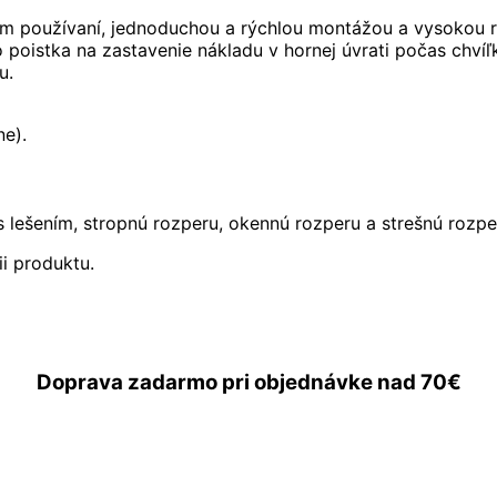
om používaní, jednoduchou a rýchlou montážou a vysokou r
 poistka na zastavenie nákladu v hornej úvrati počas chví
u.
e).
s lešením, stropnú rozperu, okennú rozperu a strešnú rozpe
i produktu.
Doprava zadarmo
pri objednávke nad
70€