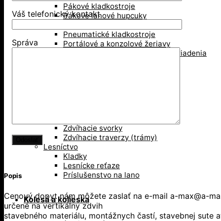
Pákové kladkostroje
Váš telefonický kontakt
Pákove lanové hupcuky
Paletové vidly
Pneumatické kladkostroje
Správa
Portálové a konzolové žeriavy
Prísavky a Vakuové zdvíhacie zariadenia
Ručné kladkostroje
Ručné navijaky
Svorky na ťahanie paliet
Vedenie káblov
Závesné svorky
Zdvíhacie magnety
Zdvíhacie stoly
Zdvíhacie svorky
Zdvíhacie traverzy (trámy)
Lesníctvo
Kladky
Lesnícke reťaze
Príslušenstvo na lano
Popis
Cenový dopyt nám môžete zaslať na e-mail a-max@a-max.s
Kolesá a kolieska
určené na vertikálny zdvih
stavebného materiálu, montážnych častí, stavebnej sute a