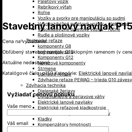
Paletový vozík
Rebríkový výťah
Roľne
Vozíky a svorky pre manipuláciu so sudmi
Stavebný lanový navijak P1
Vysokozdvižné paletové vozíky – elektrické
Vysokozdvižné paletové vozíky – ručné
Rudle a plošinové vozíky
Technické reťaze
Cena na vyžiadanie
komponenty G8
Obľúbený stavebný navijak so sklopným ramenom (v cene
komponenty G10
Komponenty G12
Aktuálne nedostupné
Nerezové komponenty
Strmene
Katalógové číslo:
p150
Kategórie:
Elektrické lanové navija
Upínacie reťaze
Zdvíhacie reťaze PEWAG – trieda G10 závesy
Zdvíhacia technika
Dielenské žeriavy
Vyžiadať cenovú ponuku
Dynamometre a žeriavove váhy
Elektrické lanové navijaky
Vaše meno
Elektrické reťazové kladkostroje
Hrebeňové a hydraulické zdviháky
Kladky
Váš email
Kompenzátory hmotnosti
Mačka, pojazd žeriava