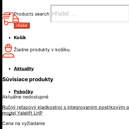
Products search
Hľadať
Košík
Žiadne produkty v košíku.
Aktuality
Súvisiace produkty
Pobočky
Aktuálne nedostupné
Ručný reťazový kladkostroj s integrovaným postrkovým p
model Yalelift LHP
Cena na vyžiadanie