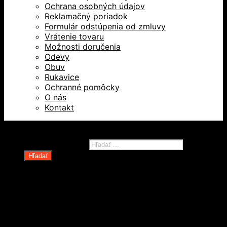
Ochrana osobných údajov
Reklamačný poriadok
Formulár odstúpenia od zmluvy
Vrátenie tovaru
Možnosti doručenia
Odevy
Obuv
Rukavice
Ochranné pomôcky
O nás
Kontakt
Všetky práva vyhradené © 2026
Products search
Hľadať
Domov
Oblečenie a ochranné prostriedky
Odevy
Obuv
Ochranné pomôcky
Rukavice