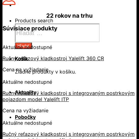
22 rokov
na trhu
Products search
Súvisiace produkty
Hľadať
Aktuálne nedostupné
Ručný reťazový kladkostroj Yalelift 360 CR
Košík
Cena na vyžiadanie
Žiadne produkty v košíku.
Aktuálne nedostupné
Aktuality
Ručný reťazový kladkostroj s integrovaným postrkovým
pojazdom model Yalelift ITP
Cena na vyžiadanie
Pobočky
Aktuálne nedostupné
Ručný reťazový kladkostroj s integrovaným postrkovým