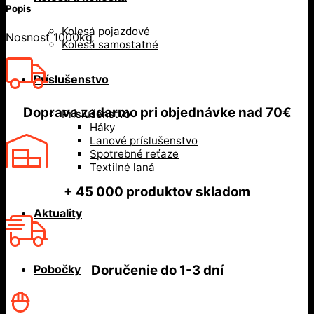
Popis
Kolesá pojazdové
Nosnosť 1000kg
Kolesá samostatné
Príslušenstvo
Doprava zadarmo
pri objednávke nad
70€
Príslušenstvo
Háky
Lanové príslušenstvo
Spotrebné reťaze
Textilné laná
+ 45 000
produktov skladom
Aktuality
Pobočky
Doručenie do
1-3 dní