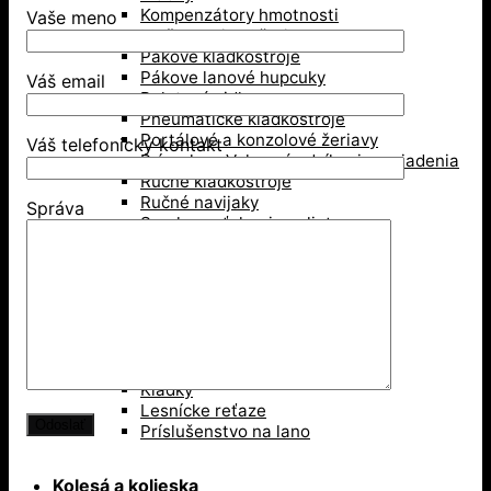
Kompenzátory hmotnosti
Vaše meno
Mačka, pojazd žeriava
Pákové kladkostroje
Pákove lanové hupcuky
Váš email
Paletové vidly
Pneumatické kladkostroje
Portálové a konzolové žeriavy
Váš telefonický kontakt
Prísavky a Vakuové zdvíhacie zariadenia
Ručné kladkostroje
Ručné navijaky
Správa
Svorky na ťahanie paliet
Vedenie káblov
Závesné svorky
Zdvíhacie magnety
Zdvíhacie stoly
Zdvíhacie svorky
Zdvíhacie traverzy (trámy)
Lesníctvo
Kladky
Lesnícke reťaze
Príslušenstvo na lano
Kolesá a kolieska