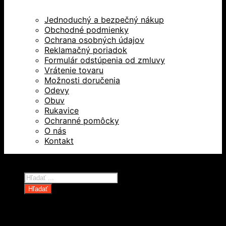
Jednoduchý a bezpečný nákup
Obchodné podmienky
Ochrana osobných údajov
Reklamačný poriadok
Formulár odstúpenia od zmluvy
Vrátenie tovaru
Možnosti doručenia
Odevy
Obuv
Rukavice
Ochranné pomôcky
O nás
Kontakt
Všetky práva vyhradené © 2026
Products
search
Hľadať
Domov
Oblečenie a ochranné prostriedky
Odevy