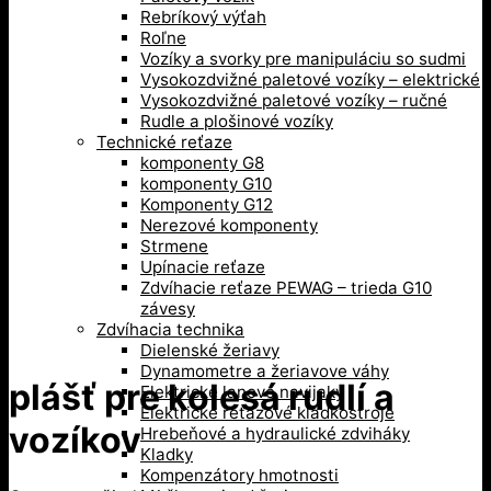
Rebríkový výťah
Roľne
Vozíky a svorky pre manipuláciu so sudmi
Vysokozdvižné paletové vozíky – elektrické
Vysokozdvižné paletové vozíky – ručné
Rudle a plošinové vozíky
Technické reťaze
komponenty G8
komponenty G10
Komponenty G12
Nerezové komponenty
Strmene
Upínacie reťaze
Zdvíhacie reťaze PEWAG – trieda G10
závesy
Zdvíhacia technika
Dielenské žeriavy
Dynamometre a žeriavove váhy
plášť pre kolesá rudlí a
Elektrické lanové navijaky
Elektrické reťazové kladkostroje
vozíkov
Hrebeňové a hydraulické zdviháky
Kladky
Kompenzátory hmotnosti