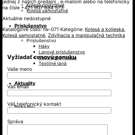
jednej z našich predajní , e-mailom alebo na telefonicky
Kolesá pojazdové
na čísle +421 907 684 573
Kolesá samostatné
Aktuálne nedostupné
Príslušenstvo
Katalógové číslo:
tw-071
Kategórie:
Kolesá a kolieska
,
Kolesá samostatné
,
Zdvíhacia a manipulačná technika
Príslušenstvo
Háky
Lanové príslušenstvo
Vyžiadať cenovú ponuku
Spotrebné reťaze
Textilné laná
Vaše meno
Aktuality
Váš email
Váš telefonický kontakt
Pobočky
Správa