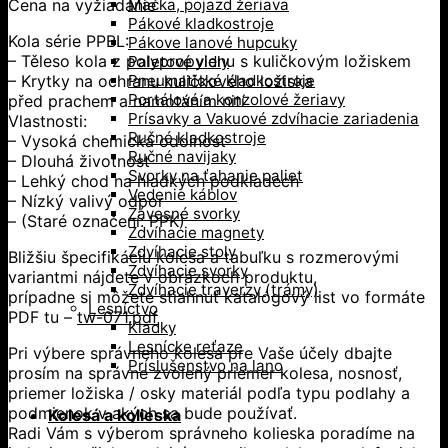
Cena na vyžiadanie
Mačka, pojazd žeriava
Pákové kladkostroje
Kola série PPBL:
Pákove lanové hupcuky
– Těleso kola z polypropylenu s kuličkovým ložiskem
Paletové vidly
– Krytky na ochranu kuličkového ložiska
Pneumatické kladkostroje
Portálové a konzolové žeriavy
před prachem a namotáním nití
Prísavky a Vakuové zdvíhacie zariadenia
Vlastnosti:
Ručné kladkostroje
– Vysoká chemická odolnost
Ručné navijaky
– Dlouhá životnost
Svorky na ťahanie paliet
– Lehký chod na hladkých podkladech
Vedenie káblov
– Nízký valivý odpor
Závesné svorky
– (Staré označení: PPK)
Zdvíhacie magnety
Zdvíhacie stoly
Bližšiu špecifikáciu kolesa a tabuľku s rozmerovými
Zdvíhacie svorky
variantmi nájdete v obrázkoch produktu,
Zdvíhacie traverzy (trámy)
prípadne si môžete stiahnuť katalógový list vo formáte
Lesníctvo
PDF tu –
tw-071.pdf
Kladky
Lesnícke reťaze
Pri výbere správneho kolesa pre Vaše účely dbajte
Príslušenstvo na lano
prosím na správne zvolený priemer kolesa, nosnosť,
priemer ložiska / osky materiál podľa typu podlahy a
podmienok v akých sa bude používať.
Kolesá a kolieska
Radi Vám s výberom správneho kolieska poradíme na