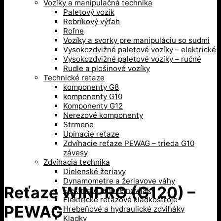
Vozíky a manipulačná technika
Paletový vozík
Rebríkový výťah
Roľne
Vozíky a svorky pre manipuláciu so sudmi
Vysokozdvižné paletové vozíky – elektrické
Vysokozdvižné paletové vozíky – ručné
Rudle a plošinové vozíky
Technické reťaze
komponenty G8
komponenty G10
Komponenty G12
Nerezové komponenty
Strmene
Upínacie reťaze
Zdvíhacie reťaze PEWAG – trieda G10
závesy
Zdvíhacia technika
Dielenské žeriavy
Dynamometre a žeriavove váhy
Reťaze WINPRO (G120) –
Elektrické lanové navijaky
Elektrické reťazové kladkostroje
PEWAG
Hrebeňové a hydraulické zdviháky
Kladky