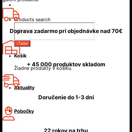
Products search
Doprava zadarmo
pri objednávke nad
70€
Hľadať
Košík
+ 45 000
produktov skladom
Žiadne produkty v košíku.
Aktuality
Doručenie do
1-3 dní
Pobočky
22 rokov
na trhu