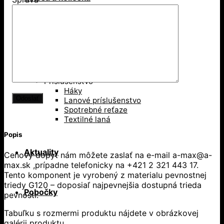
Kolesá pojazdové
Kolesá samostatné
Príslušenstvo
Príslušenstvo
Háky
Lanové príslušenstvo
Spotrebné reťaze
Textilné laná
Popis
Aktuality
Cenový dopyt nám môžete zaslať na e-mail a-max@a-
max.sk ,prípadne telefonicky na +421 2 321 443 17.
Tento komponent je vyrobený z materialu pevnostnej
triedy G120 – doposiaľ najpevnejšia dostupná trieda
Pobočky
pevnosti.
Tabuľku s rozmermi produktu nájdete v obrázkovej
galérii produktu.