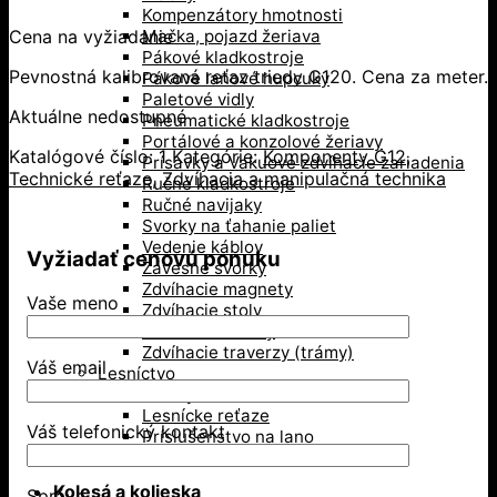
Kompenzátory hmotnosti
Cena na vyžiadanie
Mačka, pojazd žeriava
Pákové kladkostroje
Pevnostná kalibrovaná reťaz triedy G120. Cena za meter.
Pákove lanové hupcuky
Paletové vidly
Aktuálne nedostupné
Pneumatické kladkostroje
Portálové a konzolové žeriavy
Katalógové číslo:
1
Kategórie:
Komponenty G12
,
Prísavky a Vakuové zdvíhacie zariadenia
Technické reťaze
,
Zdvíhacia a manipulačná technika
Ručné kladkostroje
Ručné navijaky
Svorky na ťahanie paliet
Vedenie káblov
Vyžiadať cenovú ponuku
Závesné svorky
Zdvíhacie magnety
Vaše meno
Zdvíhacie stoly
Zdvíhacie svorky
Zdvíhacie traverzy (trámy)
Váš email
Lesníctvo
Kladky
Lesnícke reťaze
Váš telefonický kontakt
Príslušenstvo na lano
Kolesá a kolieska
Správa