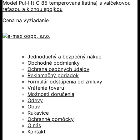
Model Pul-lift C 85 temperovaná liatina) s valčekovou
reťazou a klznou spojkou
Cena na vyžiadanie
Jednoduchý a bezpečný nákup
Obchodné podmienky
Ochrana osobných údajov
Reklamačný poriadok
Formulár odstúpenia od zmluvy
Vrátenie tovaru
Možnosti doručenia
Odevy
Obuv
Rukavice
Ochranné pomôcky
O nás
Kontakt