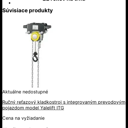
Súvisiace produkty
Aktuálne nedostupné
Ručný reťazový kladkostroj s integrovaným prevodovým
pojazdom model Yalelift ITG
Cena na vyžiadanie