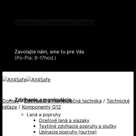
Skip to content
Oblečenie a ochranné prostriedky
Zdvíhacia a manipulačná technika
Záchytné systémy a kolektívna ochrana
Snehové reťaze
Serea Locks
Zavolajte nám, sme tu pre Vás
+421 2 321 443 16
(Po-Pia: 8-17hod.)
+421 2 321 443 16 / Po-Pia: 8-17hod.
Zdvíhanie a manipulácia
Domov
/
Zdvíhacia a manipulačná technika
/
Technické
reťaze
/
Komponenty G12
Laná a popruhy
Oceľové laná a viazaky
Textilné zdvíhacie popruhy a slučky
Upínacie popruhy (gurtne)