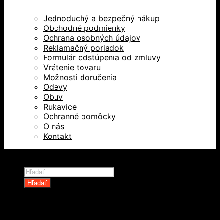
Jednoduchý a bezpečný nákup
Obchodné podmienky
Ochrana osobných údajov
Reklamačný poriadok
Formulár odstúpenia od zmluvy
Vrátenie tovaru
Možnosti doručenia
Odevy
Obuv
Rukavice
Ochranné pomôcky
O nás
Kontakt
Všetky práva vyhradené © 2026
Products
search
Hľadať
Domov
Oblečenie a ochranné prostriedky
Odevy