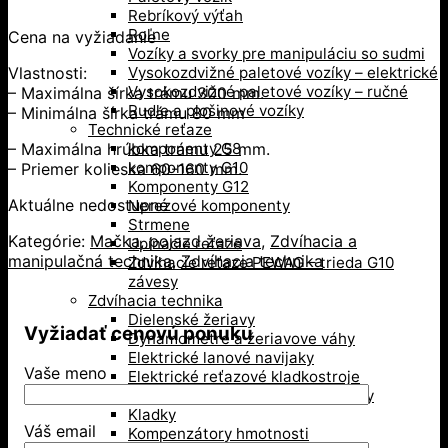
Rebríkový výťah
Roľne
Cena na vyžiadanie
Vozíky a svorky pre manipuláciu so sudmi
Vlastnosti:
Vysokozdvižné paletové vozíky – elektrické
Vysokozdvižné paletové vozíky – ručné
– Maximálna šírka trámu 300 mm.
Rudle a plošinové vozíky
– Minimálna šírka trámu 80 mm
Technické reťaze
– Maximálna hrúbka trámu 25 mm.
komponenty G8
komponenty G10
– Priemer kolieska 60-160 mm.
Komponenty G12
Aktuálne nedostupné
Nerezové komponenty
Strmene
Kategórie:
Mačka, pojazd žeriava
,
Zdvíhacia a
Upínacie reťaze
manipulačná technika
,
Zdvíhacia technika
Zdvíhacie reťaze PEWAG – trieda G10
závesy
Zdvíhacia technika
Dielenské žeriavy
Vyžiadať cenovú ponuku
Dynamometre a žeriavove váhy
Elektrické lanové navijaky
Vaše meno
Elektrické reťazové kladkostroje
Hrebeňové a hydraulické zdviháky
Kladky
Váš email
Kompenzátory hmotnosti