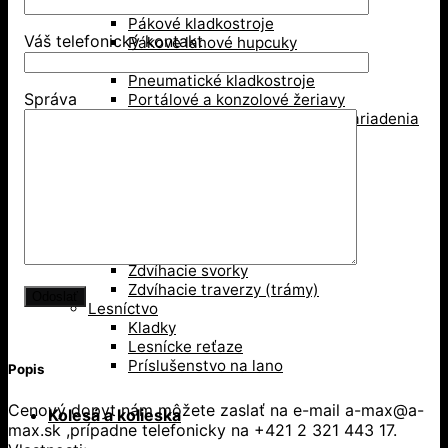
Mačka, pojazd žeriava
Pákové kladkostroje
Váš telefonický kontakt
Pákove lanové hupcuky
Paletové vidly
Pneumatické kladkostroje
Správa
Portálové a konzolové žeriavy
Prísavky a Vakuové zdvíhacie zariadenia
Ručné kladkostroje
Ručné navijaky
Svorky na ťahanie paliet
Vedenie káblov
Závesné svorky
Zdvíhacie magnety
Zdvíhacie stoly
Zdvíhacie svorky
Zdvíhacie traverzy (trámy)
Lesníctvo
Kladky
Lesnícke reťaze
Príslušenstvo na lano
Popis
Cenový dopyt nám môžete zaslať na e-mail a-max@a-
Kolesá a kolieska
max.sk ,prípadne telefonicky na +421 2 321 443 17.