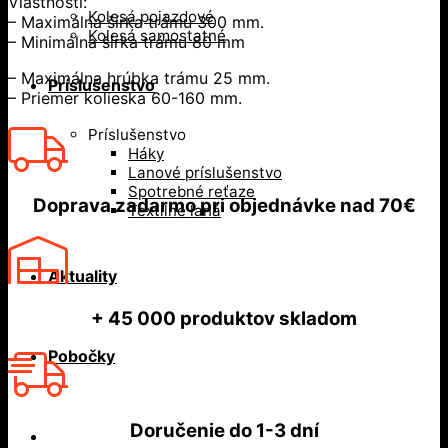
Vlastnosti:
Kolesá pojazdové
– Maximálna šírka trámu 300 mm.
Kolesá samostatné
– Minimálna šírka trámu 80 mm
– Maximálna hrúbka trámu 25 mm.
Príslušenstvo
– Priemer kolieska 60-160 mm.
Príslušenstvo
Háky
Lanové príslušenstvo
Spotrebné reťaze
Doprava zadarmo
pri objednávke nad
70€
Textilné laná
Aktuality
+ 45 000
produktov skladom
Pobočky
Doručenie do
1-3 dní