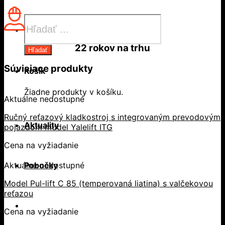
Products
search
22 rokov
na trhu
Hľadať
Súvisiace produkty
Košík
Žiadne produkty v košíku.
Aktuálne nedostupné
Ručný reťazový kladkostroj s integrovaným prevodovým
Aktuality
pojazdom model Yalelift ITG
Cena na vyžiadanie
Pobočky
Aktuálne nedostupné
Model Pul-lift C 85 (temperovaná liatina) s valčekovou
reťazou
Cena na vyžiadanie