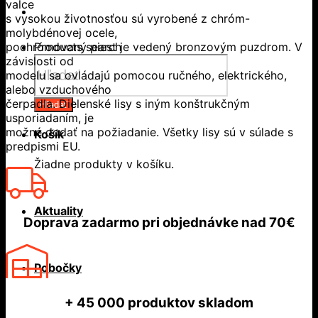
valce
s vysokou životnosťou sú vyrobené z chróm-
molybdénovej ocele,
pochrómovaný piest je vedený bronzovým puzdrom. V
Products search
závislosti od
modelu sa ovládajú pomocou ručného, elektrického,
alebo vzduchového
čerpadla. Dielenské lisy s iným konštrukčným
Hľadať
usporiadaním, je
možné dodať na požiadanie. Všetky lisy sú v súlade s
Košík
predpismi EU.
Žiadne produkty v košíku.
Aktuality
Doprava zadarmo
pri objednávke nad
70€
Pobočky
+ 45 000
produktov skladom