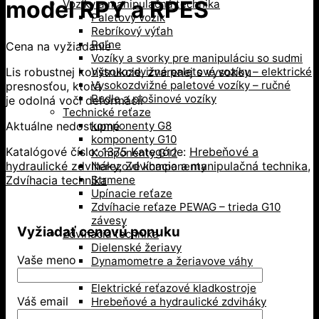
model RPY a RPES
Vozíky a manipulačná technika
Paletový vozík
Rebríkový výťah
Roľne
Cena na vyžiadanie
Vozíky a svorky pre manipuláciu so sudmi
Lis robustnej konštrukcie, zvarenej s vysokou
Vysokozdvižné paletové vozíky – elektrické
Vysokozdvižné paletové vozíky – ručné
presnosťou, ktorá
Rudle a plošinové vozíky
je odolná voči deformácii
Technické reťaze
Aktuálne nedostupné
komponenty G8
komponenty G10
Katalógové číslo:
1375
Kategórie:
Hrebeňové a
Komponenty G12
hydraulické zdviháky
,
Zdvíhacia a manipulačná technika
,
Nerezové komponenty
Zdvíhacia technika
Strmene
Upínacie reťaze
Zdvíhacie reťaze PEWAG – trieda G10
závesy
Vyžiadať cenovú ponuku
Zdvíhacia technika
Dielenské žeriavy
Vaše meno
Dynamometre a žeriavove váhy
Elektrické lanové navijaky
Elektrické reťazové kladkostroje
Váš email
Hrebeňové a hydraulické zdviháky
Kladky