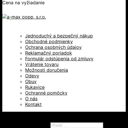
Cena na vyžiadanie
Jednoduchý a bezpečný nákup
Obchodné podmienky
Ochrana osobných údajov
Reklamačný poriadok
Formulár odstúpenia od zmluvy
Vrátenie tovaru
Možnosti doručenia
Odevy
Obuv
Rukavice
Ochranné pomôcky
O nás
Kontakt
Všetky práva vyhradené © 2026
Products search