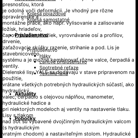
presnosťou, ktorá
je odolná voči deformácii. Je vhodný pre rôzne
Kolesá pojazdové
opravárenské a
Kolesá samostatné
montážne práce, ako napr. vylisovanie a zalisovanie
ložísk, hriadeľov,
Príslušenstvo
čapov, puzdier, vložiek, vyrovnávanie osí a profilov,
drvenie,
zaťažovacie skúšky razenie, strihanie a pod. Lis je
Príslušenstvo
stavebnicového
Háky
systému a je možné kombinovať rôzne valce, čerpadlá a
Lanové príslušenstvo
ventily.
Spotrebné reťaze
Dielenské lisy YALE sa dodávajú v stave pripravenom na
Textilné laná
použitie,
vrátane všetkých potrebných hydraulických súčastí, ako
hydraulický
Aktuality
valec, čerpadlo s olejovou náplňou, manometer,
hydraulické hadice a
pri niektorých modeloch aj ventily na nastavenie tlaku.
Lisy s tlakom
Pobočky
nad 50t sú vybavené dvojčinným hydraulickým valcom
(s hydraulickým
vratným chodom) a nastaviteľným stolom. Hydraulické