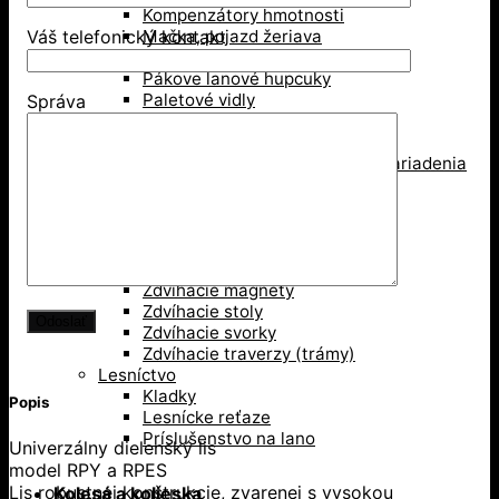
Kompenzátory hmotnosti
Mačka, pojazd žeriava
Váš telefonický kontakt
Pákové kladkostroje
Pákove lanové hupcuky
Paletové vidly
Správa
Pneumatické kladkostroje
Portálové a konzolové žeriavy
Prísavky a Vakuové zdvíhacie zariadenia
Ručné kladkostroje
Ručné navijaky
Svorky na ťahanie paliet
Vedenie káblov
Závesné svorky
Zdvíhacie magnety
Zdvíhacie stoly
Zdvíhacie svorky
Zdvíhacie traverzy (trámy)
Lesníctvo
Kladky
Popis
Lesnícke reťaze
Príslušenstvo na lano
Univerzálny dielenský lis
model RPY a RPES
Lis robustnej konštrukcie, zvarenej s vysokou
Kolesá a kolieska