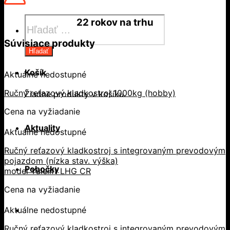
Products
22 rokov
na trhu
search
Súvisiace produkty
Hľadať
Košík
Aktuálne nedostupné
Ručný reťazový kladkostroj 1000kg (hobby)
Žiadne produkty v košíku.
Cena na vyžiadanie
Aktuality
Aktuálne nedostupné
Ručný reťazový kladkostroj s integrovaným prevodovým
pojazdom (nízka stav. výška)
Pobočky
model Yalelift LHG CR
Cena na vyžiadanie
Aktuálne nedostupné
Ručný reťazový kladkostroj s integrovaným prevodovým