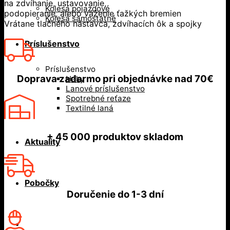
na zdvíhanie, ustavovanie,
Kolesá pojazdové
podopieranie, alebo váženie ťažkých bremien
Kolesá samostatné
Vrátane tlačného nástavca, zdvíhacích ôk a spojky
Príslušenstvo
Príslušenstvo
Doprava zadarmo
pri objednávke nad
70€
Háky
Lanové príslušenstvo
Spotrebné reťaze
Textilné laná
+ 45 000
produktov skladom
Aktuality
Pobočky
Doručenie do
1-3 dní