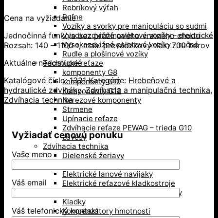
Rebríkový výťah
Roľne
Cena na vyžiadanie
Vozíky a svorky pre manipuláciu so sudmi
Jednočinná funkcia bez pružinového vratného chodu
Vysokozdvižné paletové vozíky – elektrické
Vysokozdvižné paletové vozíky – ručné
Rozsah: 140 – 1100 t, max. prevádzkový tlak: 700 barov
Rudle a plošinové vozíky
Aktuálne nedostupné
Technické reťaze
komponenty G8
Katalógové číslo:
1331
Kategórie:
Hrebeňové a
komponenty G10
hydraulické zdviháky
,
Zdvíhacia a manipulačná technika
,
Komponenty G12
Zdvíhacia technika
Nerezové komponenty
Strmene
Upínacie reťaze
Zdvíhacie reťaze PEWAG – trieda G10
Vyžiadať cenovú ponuku
závesy
Zdvíhacia technika
Vaše meno
Dielenské žeriavy
Dynamometre a žeriavove váhy
Elektrické lanové navijaky
Váš email
Elektrické reťazové kladkostroje
Hrebeňové a hydraulické zdviháky
Kladky
Váš telefonický kontakt
Kompenzátory hmotnosti