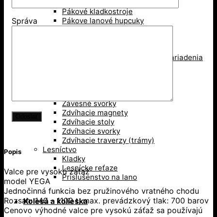
Mačka, pojazd žeriava
Pákové kladkostroje
Pákove lanové hupcuky
Správa
Paletové vidly
Pneumatické kladkostroje
Portálové a konzolové žeriavy
Prísavky a Vakuové zdvíhacie zariadenia
Ručné kladkostroje
Ručné navijaky
Svorky na ťahanie paliet
Vedenie káblov
Závesné svorky
Zdvíhacie magnety
Zdvíhacie stoly
Zdvíhacie svorky
Zdvíhacie traverzy (trámy)
Lesníctvo
Popis
Kladky
Lesnícke reťaze
Valce pre vysokú záťaž
Príslušenstvo na lano
model YEGA
Jednočinná funkcia bez pružinového vratného chodu
Rozsah: 140 – 1100 t, max. prevádzkový tlak: 700 barov
Kolesá a kolieska
Cenovo výhodné valce pre vysokú záťaž sa používajú