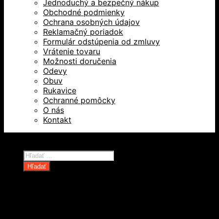
Jednoduchý a bezpečný nákup
Obchodné podmienky
Ochrana osobných údajov
Reklamačný poriadok
Formulár odstúpenia od zmluvy
Vrátenie tovaru
Možnosti doručenia
Odevy
Obuv
Rukavice
Ochranné pomôcky
O nás
Kontakt
Všetky práva vyhradené © 2026
Products
search
Hľadať
Domov
Oblečenie a ochranné prostriedky
Odevy
Obuv
Ochranné pomôcky