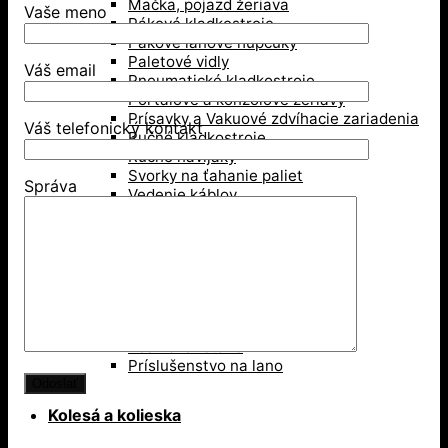
Mačka, pojazd žeriava
Vaše meno
Pákové kladkostroje
Pákove lanové hupcuky
Paletové vidly
Váš email
Pneumatické kladkostroje
Portálové a konzolové žeriavy
Prísavky a Vakuové zdvíhacie zariadenia
Váš telefonický kontakt
Ručné kladkostroje
Ručné navijaky
Svorky na ťahanie paliet
Správa
Vedenie káblov
Závesné svorky
Zdvíhacie magnety
Zdvíhacie stoly
Zdvíhacie svorky
Zdvíhacie traverzy (trámy)
Lesníctvo
Kladky
Lesnícke reťaze
Príslušenstvo na lano
Kolesá a kolieska