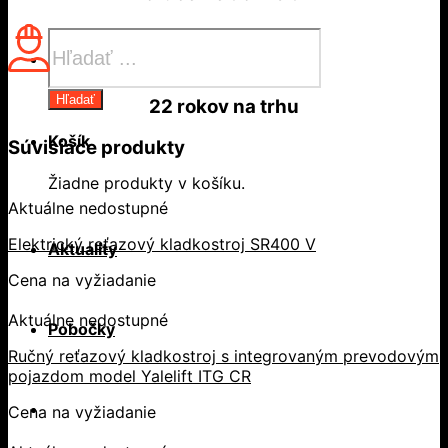
Products
search
Hľadať
22 rokov
na trhu
Košík
Súvisiace produkty
Žiadne produkty v košíku.
Aktuálne nedostupné
Elektrický reťazový kladkostroj SR400 V
Aktuality
Cena na vyžiadanie
Aktuálne nedostupné
Pobočky
Ručný reťazový kladkostroj s integrovaným prevodovým
pojazdom model Yalelift ITG CR
Cena na vyžiadanie