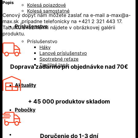
Popis
Kolesá pojazdové
Kolesá samostatné
Cenový dopyt nám môžete zaslať na e-mail a-max@a-
max.sk ,prípadne telefonicky na +421 2 321 443 17.
Príslušenstvo
Tabuľku s rozmermi nájdete v obrázkovej galérii
produktu.
Príslušenstvo
Háky
Lanové príslušenstvo
Spotrebné reťaze
Textilné laná
Doprava zadarmo
pri objednávke nad
70€
Aktuality
+ 45 000
produktov skladom
Pobočky
Doručenie do
1-3 dní