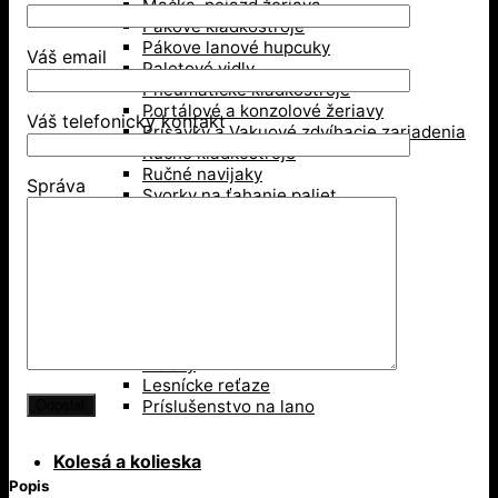
Mačka, pojazd žeriava
Pákové kladkostroje
Pákove lanové hupcuky
Váš email
Paletové vidly
Pneumatické kladkostroje
Portálové a konzolové žeriavy
Váš telefonický kontakt
Prísavky a Vakuové zdvíhacie zariadenia
Ručné kladkostroje
Ručné navijaky
Správa
Svorky na ťahanie paliet
Vedenie káblov
Závesné svorky
Zdvíhacie magnety
Zdvíhacie stoly
Zdvíhacie svorky
Zdvíhacie traverzy (trámy)
Lesníctvo
Kladky
Lesnícke reťaze
Príslušenstvo na lano
Kolesá a kolieska
Popis