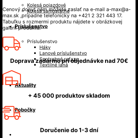
Kolesá pojazdové
Cenový dopyt nám môžete zaslať na e-mail a-max@a-
Kolesá samostatné
max.sk ,prípadne telefonicky na +421 2 321 443 17.
Tabuľku s rozmermi produktu nájdete v obrázkovej
Príslušenstvo
galérii produktu.
Príslušenstvo
Háky
Lanové príslušenstvo
Spotrebné reťaze
Doprava zadarmo
pri objednávke nad
70€
Textilné laná
Aktuality
+ 45 000
produktov skladom
Pobočky
Doručenie do
1-3 dní