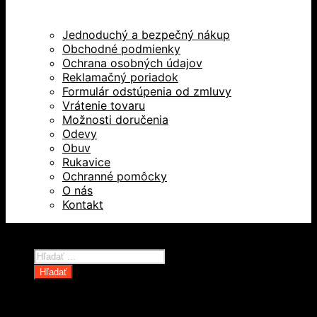
Jednoduchý a bezpečný nákup
Obchodné podmienky
Ochrana osobných údajov
Reklamačný poriadok
Formulár odstúpenia od zmluvy
Vrátenie tovaru
Možnosti doručenia
Odevy
Obuv
Rukavice
Ochranné pomôcky
O nás
Kontakt
Všetky práva vyhradené © 2026
Products
search
Hľadať
Domov
Oblečenie a ochranné prostriedky
Odevy