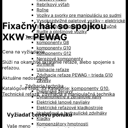
Rebríkový výťah
Roľne
Vozíky a svorky pre manipuláciu so sudmi
Vysokozdvižné paletové vozíky – elektrické
Fixačný hák so spojkou
Vysokozdvižné paletové vozíky – ručné
Rudle a plošinové vozíky
XKW – PEWAG
Technické reťaze
komponenty G8
komponenty G10
Cena na vyžiadanie
Komponenty G12
Nerezové komponenty
Slúži na okamžité skrátenie reťaze, alebo spojenie s
Strmene
reťazou.
Upínacie reťaze
Zdvíhacie reťaze PEWAG – trieda G10
Aktuálne nedostupné
závesy
Zdvíhacia technika
Katalógové číslo:
33
Kategórie:
komponenty G10
,
Dielenské žeriavy
Technické reťaze
,
Zdvíhacia a manipulačná technika
Dynamometre a žeriavove váhy
Elektrické lanové navijaky
Elektrické reťazové kladkostroje
Hrebeňové a hydraulické zdviháky
Vyžiadať cenovú ponuku
Kladky
Kompenzátory hmotnosti
Vaše meno