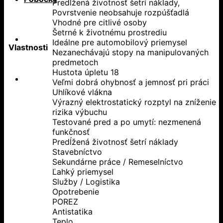
Predĺžená životnosť šetrí náklady,
Povrstvenie neobsahuje rozpúšťadlá
Vhodné pre citlivé osoby
Šetrné k životnému prostrediu
Ideálne pre automobilový priemysel
Vlastnosti
Nezanechávajú stopy na manipulovaných
predmetoch
Hustota úpletu 18
Veľmi dobrá ohybnosť a jemnosť pri práci
Uhlíkové vlákna
Výrazný elektrostatický rozptyl na zníženie
rizika výbuchu
Testované pred a po umytí: nezmenená
funkčnosť
Predĺžená životnosť šetrí náklady
Stavebníctvo
Sekundárne práce / Remeselníctvo
Ľahký priemysel
Služby / Logistika
Opotrebenie
POREZ
Antistatika
Teplo