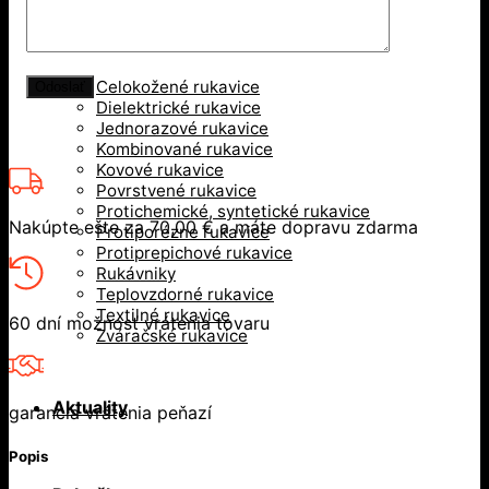
Rukavice
Celokožené rukavice
Dielektrické rukavice
Jednorazové rukavice
Kombinované rukavice
Kovové rukavice
Povrstvené rukavice
Protichemické, syntetické rukavice
Nakúpte ešte za
70,00
€
a máte dopravu zdarma
Protiporézne rukavice
Protiprepichové rukavice
Rukávniky
Teplovzdorné rukavice
Textilné rukavice
60 dní možnosť vrátenia tovaru
Zváračské rukavice
Aktuality
garancia vrátenia peňazí
Popis