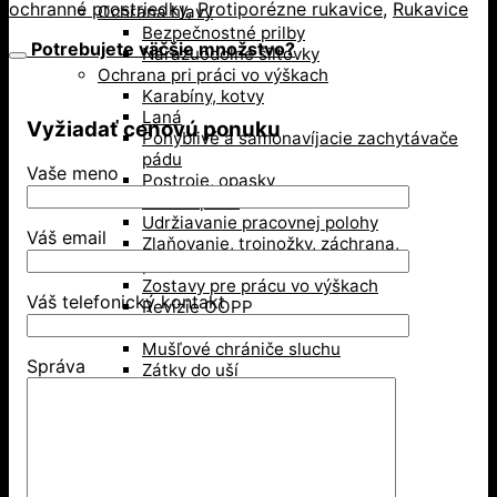
ochranné prostriedky
,
Protiporézne rukavice
,
Rukavice
Ochrana hlavy
Bezpečnostné prilby
Potrebujete väčšie množstvo?
Nárazuodolné šiltovky
Ochrana pri práci vo výškach
Karabíny, kotvy
Laná
Vyžiadať cenovú ponuku
Pohyblivé a samonavíjacie zachytávače
pádu
Vaše meno
Postroje, opasky
Tlmiče pádu
Udržiavanie pracovnej polohy
Váš email
Zlaňovanie, trojnožky, záchrana,
príslušenstvo
Zostavy pre prácu vo výškach
Váš telefonický kontakt
Revízie OOPP
Ochrana sluchu
Mušľové chrániče sluchu
Správa
Zátky do uší
Ochrana zraku
Ochranné okuliare
Ochranné štíty
Okuliare typu goggles
Zváračské kukly