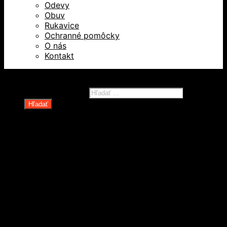
Odevy
Obuv
Rukavice
Ochranné pomôcky
O nás
Kontakt
Všetky práva vyhradené © 2026
Products search
Hľadať
Domov
Oblečenie a ochranné prostriedky
Odevy
Obuv
Ochranné pomôcky
Rukavice
Revízie OOPP
Zdvíhacia a manipulačná technika
Kolesá a kolieska
Oceľové laná a viazaky
Paletové vozíky a manipulačná technika
Rudle a plošinové vozíky