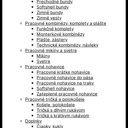
Prechodné bundy
Softshell bundy
Zimné bundy
Zimné vesty
Pracovné kombinézy, komplety a plášte
Funkčné komplety
Monterkové kombinézy
Plášte, zástery
Technické kombinézy, návleky
Pracovné mikiny a svetre
Mikiny
Svetre
Pracovné nohavice
Pracovné krátke nohavice
Pracovné nohavice do pása
Pracovné nohavice na traky
Softshell nohavice
Zateplené pracovné nohavice
Pracovné tričká a polokošele
Košele, polokošele
Tričká s dlhým rukávom
Tričká s krátkym rukávom
Doplnky
Čiapky, kukly