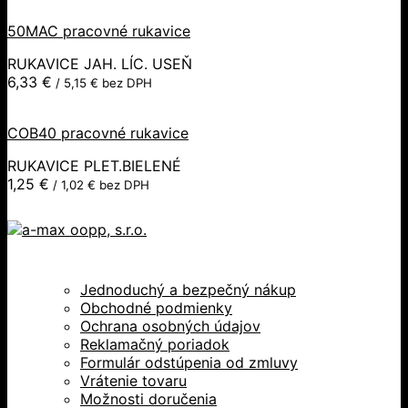
50MAC pracovné rukavice
RUKAVICE JAH. LÍC. USEŇ
6,33
€
/
5,15
€
bez DPH
COB40 pracovné rukavice
RUKAVICE PLET.BIELENÉ
1,25
€
/
1,02
€
bez DPH
Jednoduchý a bezpečný nákup
Obchodné podmienky
Ochrana osobných údajov
Reklamačný poriadok
Formulár odstúpenia od zmluvy
Vrátenie tovaru
Možnosti doručenia