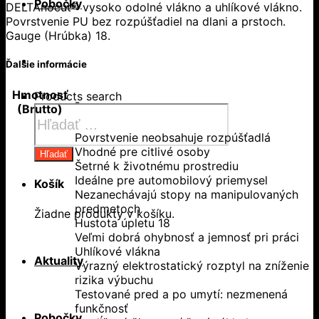
Pobočky
DELTAnocut® vysoko odolné vlákno a uhlíkové vlákno.
Povrstvenie PU bez rozpúšťadiel na dlani a prstoch.
Gauge (Hrúbka) 18.
Ďalšie informácie
Hmotnosť
Products search
-
(Brutto)
Povrstvenie neobsahuje rozpúšťadlá
Vhodné pre citlivé osoby
Hľadať
Šetrné k životnému prostrediu
Ideálne pre automobilový priemysel
Košík
Nezanechávajú stopy na manipulovaných
predmetoch
Žiadne produkty v košíku.
Hustota úpletu 18
Veľmi dobrá ohybnosť a jemnosť pri práci
Uhlíkové vlákna
Aktuality
Výrazný elektrostatický rozptyl na zníženie
rizika výbuchu
Testované pred a po umytí: nezmenená
funkčnosť
Pobočky