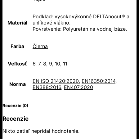
Podklad: vysokovýkonné DELTAnocut® a
Materiál
uhlíkové vlákno.
Povrstvenie: Polyuretán na vodnej báze.
Farba
Čierna
Veľkosť
6
,
7
,
8
,
9
,
10
,
11
EN ISO 21420:2020
,
EN16350:2014
,
Norma
EN388:2016
,
EN407:2020
Recenzie (0)
Recenzie
Nikto zatiaľ nepridal hodnotenie.