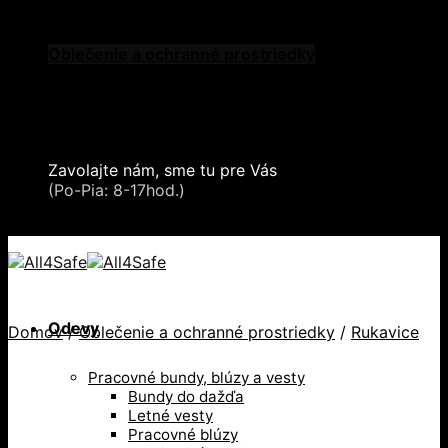
Skip to content
Oblečenie a ochranné prostriedky
Zdvíhacia a manipulačná technika
Záchytné systémy a kolektívna ochrana
Snehové reťaze
Serea Locks
Zavolajte nám, sme tu pre Vás
+421 2 321 443 16
(Po-Pia: 8-17hod.)
+421 2 321 443 16 / Po-Pia: 8-17hod.
Odevy
Domov
/
Oblečenie a ochranné prostriedky
/
Rukavice
Pracovné bundy, blúzy a vesty
Bundy do dažďa
Letné vesty
Pracovné blúzy