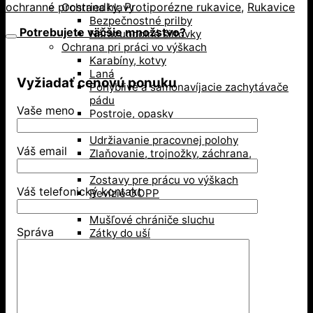
ochranné prostriedky
,
Protiporézne rukavice
,
Rukavice
Ochrana hlavy
Bezpečnostné prilby
Potrebujete väčšie množstvo?
Nárazuodolné šiltovky
Ochrana pri práci vo výškach
Karabíny, kotvy
Laná
Vyžiadať cenovú ponuku
Pohyblivé a samonavíjacie zachytávače
pádu
Vaše meno
Postroje, opasky
Tlmiče pádu
Udržiavanie pracovnej polohy
Váš email
Zlaňovanie, trojnožky, záchrana,
príslušenstvo
Zostavy pre prácu vo výškach
Váš telefonický kontakt
Revízie OOPP
Ochrana sluchu
Mušľové chrániče sluchu
Správa
Zátky do uší
Ochrana zraku
Ochranné okuliare
Ochranné štíty
Okuliare typu goggles
Zváračské kukly