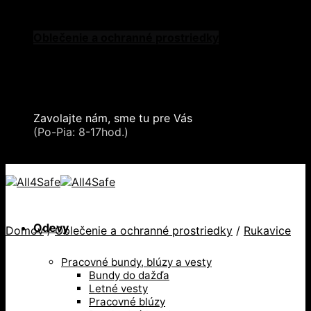
Skip to content
Oblečenie a ochranné prostriedky
Zdvíhacia a manipulačná technika
Záchytné systémy a kolektívna ochrana
Snehové reťaze
Serea Locks
Zavolajte nám, sme tu pre Vás
+421 2 321 443 16
(Po-Pia: 8-17hod.)
+421 2 321 443 16 / Po-Pia: 8-17hod.
Odevy
Domov
/
Oblečenie a ochranné prostriedky
/
Rukavice
Pracovné bundy, blúzy a vesty
Bundy do dažďa
Letné vesty
Pracovné blúzy