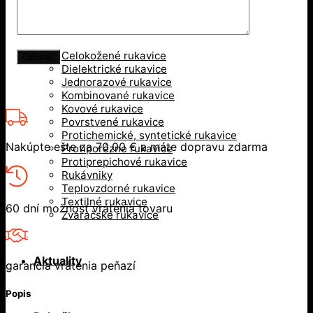
Rukavice
Celokožené rukavice
Dielektrické rukavice
Jednorazové rukavice
Kombinované rukavice
Kovové rukavice
Povrstvené rukavice
Protichemické, syntetické rukavice
Nakúpte ešte za
70,00
€
a máte dopravu zdarma
Protiporézne rukavice
Protiprepichové rukavice
Rukávniky
Teplovzdorné rukavice
Textilné rukavice
60 dní možnosť vrátenia tovaru
Zváračské rukavice
Aktuality
garancia vrátenia peňazí
Popis