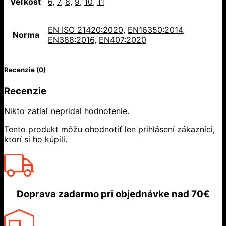
Veľkosť
6
,
7
,
8
,
9
,
10
,
11
EN ISO 21420:2020
,
EN16350:2014
,
Norma
EN388:2016
,
EN407:2020
Recenzie (0)
Recenzie
Nikto zatiaľ nepridal hodnotenie.
Tento produkt môžu ohodnotiť len prihlásení zákazníci,
ktorí si ho kúpili.
Doprava zadarmo
pri objednávke nad
70€