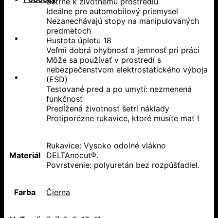
Šetrné k životnému prostrediu
Ideálne pre automobilový priemysel
Nezanechávajú stopy na manipulovaných
predmetoch
Hustota úpletu 18
Veľmi dobrá ohybnosť a jemnosť pri práci
Môže sa používať v prostredí s
nebezpečenstvom elektrostatického výboja
(ESD)
Testované pred a po umytí: nezmenená
funkčnosť
Predĺžená životnosť šetrí náklady
Protiporézne rukavice, ktoré musíte mať !
Rukavice: Vysoko odolné vlákno
Materiál
DELTAnocut®.
Povrstvenie: polyuretán bez rozpúšťadiel.
Farba
Čierna