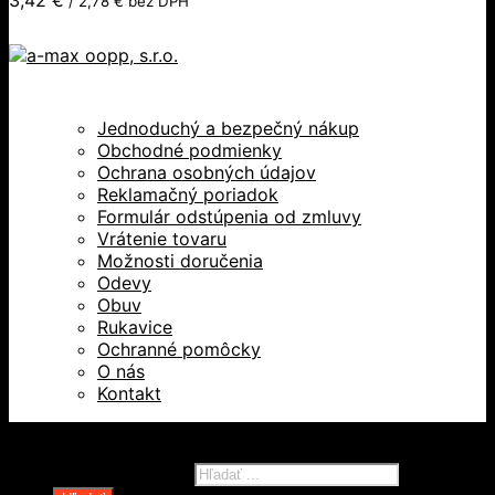
/
2,78
€
bez DPH
Jednoduchý a bezpečný nákup
Obchodné podmienky
Ochrana osobných údajov
Reklamačný poriadok
Formulár odstúpenia od zmluvy
Vrátenie tovaru
Možnosti doručenia
Odevy
Obuv
Rukavice
Ochranné pomôcky
O nás
Kontakt
Všetky práva vyhradené © 2026
Products search