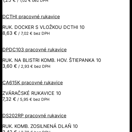
/
1,02
€
bez DPH
DCTHI pracovné rukavice
RUK. DOCKER S VLOŽKOU DCTHI 10
8,63
€
/
7,02
€
bez DPH
DPDC103 pracovné rukavice
RUK. NA BLISTRI KOMB. HOV. ŠTIEPANKA 10
3,60
€
/
2,93
€
bez DPH
CA615K pracovné rukavice
ZVÁRAČSKÉ RUKAVICE 10
7,32
€
/
5,95
€
bez DPH
DS202RP pracovné rukavice
RUK. KOMB. ZOSILNENÁ DLAŇ 10
3,42
€