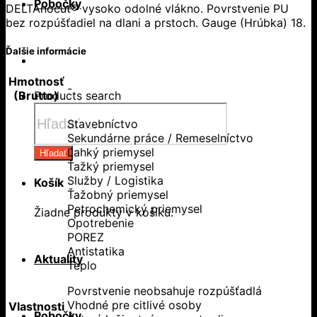
Pobočky
DELTAnocut® vysoko odolné vlákno. Povrstvenie PU
bez rozpúšťadiel na dlani a prstoch. Gauge (Hrúbka) 18.
Ďalšie informácie
Hmotnosť
-
Products search
(Brutto)
Stavebníctvo
Sekundárne práce / Remeselníctvo
Ľahký priemysel
Hľadať
Ťažký priemysel
Služby / Logistika
Košík
Ťažobný priemysel
Petrochemický priemysel
Žiadne produkty v košíku.
Opotrebenie
POREZ
Antistatika
Aktuality
Teplo
Povrstvenie neobsahuje rozpúšťadlá
Vhodné pre citlivé osoby
Vlastnosti
Pobočky