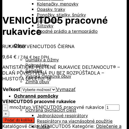
Kolenačky, menovky
Opasky, traky
Ponožky, stielky, šnúrky
VENICUTD05 pracovné
Šály, šatky
Šiltovky
rukavice
Spodné prádlo a termoprádlo
Obuv
RUKAVICE VENICUTD05 ČIERNA
9,64
€
/
7,84
€
bez DPH
Gumáky a čižmy
Poltopánky
ANTISTATICKÉ PLETENÉ RUKAVICE DELTANOCUT® –
Sandále
DLAŇ POVRSTVENÁ PU BEZ ROZPÚŠŤADLA –
Vysoká členková obuv
HUSTOTA ÚPLETU: 18
Zimná obuv
Veľkosť
Vymazať
Ochranné pomôcky
VENICUTD05 pracovné rukavice
množstvo VENICUTD05 pracovné rukavice
Ochrana dýchacích ciest
Jednorázové respirátory
Pridať do košíka
Respirátory na viacnásobné použitie
Katalógové číslo:
VENICUTD05
Kategórie:
Oblečenie a
Rúška