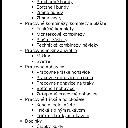
Prechodné bundy
Softshell bundy
Zimné bundy
Zimné vesty
Pracovné kombinézy, komplety a plášte
Funkčné komplety
Monterkové kombinézy
Plášte, zástery
Technické kombinézy, návleky
Pracovné mikiny a svetre
Mikiny
Svetre
Pracovné nohavice
Pracovné krátke nohavice
Pracovné nohavice do pása
Pracovné nohavice na traky
Softshell nohavice
Zateplené pracovné nohavice
Pracovné tričká a polokošele
Košele, polokošele
Tričká s dlhým rukávom
Tričká s krátkym rukávom
Doplnky
Čiapky, kukly