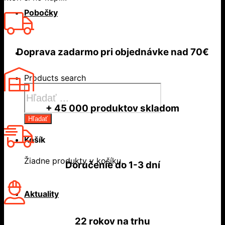
Pobočky
Doprava zadarmo
pri objednávke nad
70€
Products search
+ 45 000
produktov skladom
Hľadať
Košík
Žiadne produkty v košíku.
Doručenie do
1-3 dní
Aktuality
22 rokov
na trhu