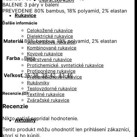
Zváračské kukly
BALENIE 3 páry v balení
PREVEDENIE 80% bambus, 18% polyamid, 2% elastan
Rukavice
Ďalšie informácie
Celokožené rukavice
Dielektrické rukavice
Materiál
80% bambus, 18% polyamid, 2% elastan
Jednorazové rukavice
Kombinované rukavice
Kovové rukavice
Farba
Biela
Povrstvené rukavice
Protichemické, syntetické rukavice
Protiporézne rukavice
Veľkosť
35-38
,
39-42
,
43-46
Protiprepichové rukavice
Rukávniky
Teplovzdorné rukavice
Recenzie (0)
Textilné rukavice
Zváračské rukavice
Recenzie
Nikto zatiaľ nepridal hodnotenie.
Aktuality
Tento produkt môžu ohodnotiť len prihlásení zákazníci,
ktorí si ho kúpili.