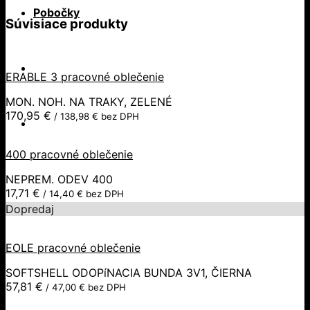
Pobočky
Súvisiace produkty
ERABLE 3 pracovné oblečenie
MON. NOH. NA TRAKY, ZELENÉ
170,95
€
/
138,98
€
bez DPH
400 pracovné oblečenie
NEPREM. ODEV 400
17,71
€
/
14,40
€
bez DPH
Dopredaj
EOLE pracovné oblečenie
SOFTSHELL ODOPíNACIA BUNDA 3V1, ČIERNA
57,81
€
/
47,00
€
bez DPH