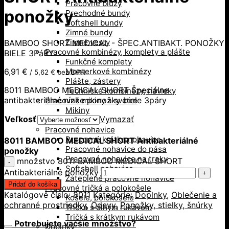
Pracovné blúzy
ponožky
Prechodné bundy
Softshell bundy
Zimné bundy
Zimné vesty
BAMBOO SHORT MEDICAL - ŠPEC.ANTIBAKT. PONOŽKY
Pracovné kombinézy, komplety a plášte
BIELE 3PáRY
Funkčné komplety
6,91
€
Monterkové kombinézy
/
5,62
€
bez DPH
Plášte, zástery
8011 BAMBOO MEDICAL SHORT Špeciálne
Technické kombinézy, návleky
antibakteriálné nízke ponožky biele 3páry
Pracovné mikiny a svetre
Mikiny
Veľkosť
Vymazať
Svetre
Pracovné nohavice
Pracovné krátke nohavice
8011 BAMBOO MEDICAL SHORT Antibakteriálné
Pracovné nohavice do pása
ponožky
Pracovné nohavice na traky
množstvo 8011 BAMBOO MEDICAL SHORT
Softshell nohavice
Antibakteriálné ponožky
Zateplené pracovné nohavice
Pridať do košíka
Pracovné tričká a polokošele
Katalógové číslo:
8011
Kategórie:
Doplnky
,
Oblečenie a
Košele, polokošele
ochranné prostriedky
,
Odevy
,
Ponožky, stielky, šnúrky
Tričká s dlhým rukávom
Tričká s krátkym rukávom
Potrebujete väčšie množstvo?
Doplnky