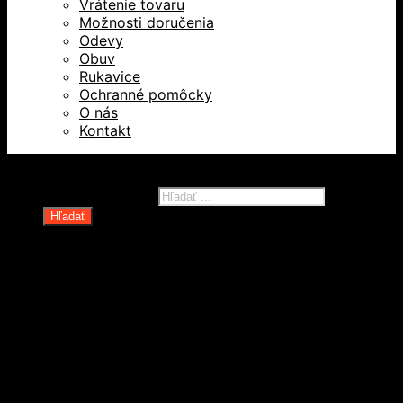
Vrátenie tovaru
Možnosti doručenia
Odevy
Obuv
Rukavice
Ochranné pomôcky
O nás
Kontakt
Všetky práva vyhradené © 2026
Products search
Hľadať
Domov
Oblečenie a ochranné prostriedky
Odevy
Obuv
Ochranné pomôcky
Rukavice
Revízie OOPP
Zdvíhacia a manipulačná technika
Kolesá a kolieska
Oceľové laná a viazaky