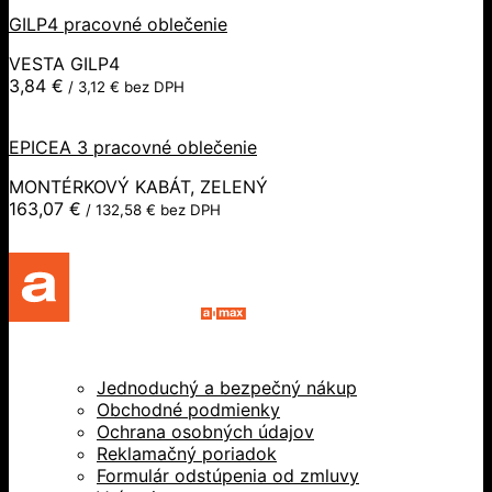
GILP4 pracovné oblečenie
VESTA GILP4
3,84
€
/
3,12
€
bez DPH
EPICEA 3 pracovné oblečenie
MONTÉRKOVÝ KABÁT, ZELENÝ
163,07
€
/
132,58
€
bez DPH
Jednoduchý a bezpečný nákup
Obchodné podmienky
Ochrana osobných údajov
Reklamačný poriadok
Formulár odstúpenia od zmluvy