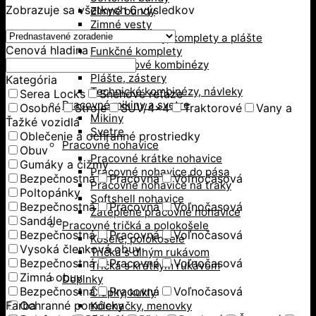
Zobrazuje sa všetkych 6 výsledkov
Zimné bundy
Zimné vesty
Pracovné kombinézy, komplety a plášte
Cenová hladina
Funkčné komplety
Monterkové kombinézy
Plášte, zástery
Kategória
Technické kombinézy, návleky
Serea Locks
Snehové reťaze
Pracovné mikiny a svetre
Osobné
Stroje
SUV/4x4
Traktorové
Vany a
Mikiny
Ťažké vozidlá
Svetre
Oblečenie a ochranné prostriedky
Pracovné nohavice
Obuv
Pracovné krátke nohavice
Gumáky a čižmy
Pracovné nohavice do pása
Bezpečnostná
Pracovná
Voľnočasová
Pracovné nohavice na traky
Poltopánky
Softshell nohavice
Bezpečnostná
Pracovná
Voľnočasová
Zateplené pracovné nohavice
Sandále
Pracovné tričká a polokošele
Bezpečnostná
Pracovná
Voľnočasová
Košele, polokošele
Vysoká členková obuv
Tričká s dlhým rukávom
Bezpečnostná
Pracovná
Voľnočasová
Tričká s krátkym rukávom
Zimná obuv
Doplnky
Bezpečnostná
Pracovná
Voľnočasová
Čiapky, kukly
Farba
Ochranné pomôcky
Kolenačky, menovky