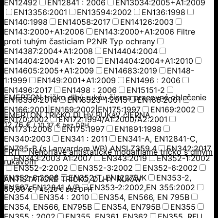
EN12492
EN12841 : 2006
EN13034:2005+A1:2009
EN13356:2001
EN13594:2002
EN136:1998
EN140:1998
EN14058:2017
EN14126:2003
EN143:2000+A1:2006
EN143:2000+A1:2006 Filtre
proti tuhým časticiam P2NR Typ ochrany
EN14387:2004+A1:2008
EN14404:2004
EN14404:2004+A1: 2010
EN14404:2004+A1:2010
EN14605:2005+A1:2009
EN14683:2019
EN148-
1:1999
EN149:2001+A1:2009
EN1496 : 2006
EN1496:2017
EN1498 : 2006
EN15151-2
EMERTON tričko dlhý rukáv čierna pracovné oblečenie
EN16350:2014
EN16523-1:2015
EN166:2001
EN166:2001|EN169:2002|EN175:1997
EN169:2002
EMERTON TRIčKO DLHý RUKáV čIERNA
EN170:2002
EN172:1994/A1:2000/A2:2001
12,76
€
/
10,37
€
bez DPH
EN1731:2006
EN175:1997
EN1891:1998
EN340:2003
EN341 : 2011
EN341-A, EN12841-C,
EN795-B (s Lanyardom WP) ANSI Z359.4
EN342:2017
FR11 – Nehorľavé antistatické modalflame tričko s dlhým
EN343:2003 A1:2007
EN343:2019
EN352-1:2002
rukávom
EN352-2:2002
EN352-3:2002
EN352-6:2002
EN352-8:2008
EN352/T, EN12275/K
EN353-2,
ANTISTATICKÉ TRIČKO, DLHÝ RUKÁV
EN567, EN12841 A/B
EN353-2:2002,EN 355:2002
55,60
€
/
45,20
€
bez DPH
EN354
EN354 : 2010
EN354, EN566, EN 795B
EN354, EN566, EN795B
EN354, EN795B
EN355
EN355 : 2002
EN355, EN361, EN362
EN355, RFU