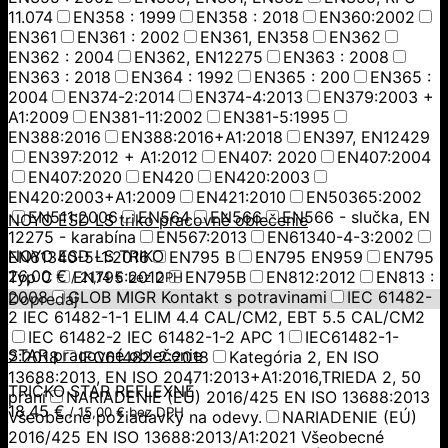
11.074
EN358 : 1999
EN358 : 2018
EN360:2002
EN361
EN361 : 2002
EN361, EN358
EN362
EN362 : 2004
EN362, EN12275
EN363 : 2008
EN363 : 2018
EN364 : 1992
EN365 : 200
EN365 :
2004
EN374-2:2014
EN374-4:2013
EN379:2003 +
A1:2009
EN381-11:2002
EN381-5:1995
EN388:2016
EN388:2016+A1:2018
EN397, EN12429
EN397:2012 + A1:2012
EN407: 2020
EN407:2004
EN407:2020
EN420
EN420:2003
EN420:2003+A1:2009
EN421:2010
EN50365:2002
EN511:2006
EN564
EN566
EN566 - slučka, EN
NOYO ESD LS triko pracovné oblečenie
12275 - karabína
EN567:2013
EN61340-4-3:2002
NOYO ESD LS TRIKO
EN61340-5-1:2016
EN795 B
EN795 EN959
EN795
26,00
€
Typ C
EN795:2012
EN795B
EN812:2012
EN813 :
/
21,14
€
bez DPH
2008
GLOB MIGR Kontakt s potravinami
IEC 61482-
Dopredaj
2 IEC 61482-1-1 ELIM 4.4 CAL/CM2, EBT 5.5 CAL/CM2
IEC 61482-2 IEC 61482-1-2 APC 1
IEC61482-1-
STAR pracovné oblečenie
2:2018
IEC61482-2:2018
Kategória 2, EN ISO
13688:2013, EN ISO 20471:2013+A1:2016,TRIEDA 2, 50
TRIČKO STAR REFLEXNÉ
praní
NARIADENIE (EÚ) 2016/425 EN ISO 13688:2013
18,45
€
/
15,00
€
bez DPH
Všeobecné požiadavky na odevy.
NARIADENIE (EÚ)
2016/425 EN ISO 13688:2013/A1:2021 Všeobecné