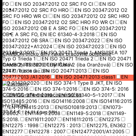
FO
EN ISO 20347:2012 O2 SRC FO CI
EN ISO
20347:2012 O2 SRC FO HRO
EN ISO 20347:2012 O2
SRC FO HRO WR CI
EN ISO 20347:2012 O2 SRC HRO
FO
EN ISO 20347:2012 O2 SRC HRO FO WR CI
EN
ISO 20347:2012 OB E A SRC FO
EN ISO 20347:2012
OB E A SRC FO, EN IEC 61340-4-3:2018
EN ISO
20347:2012 OB SRA
EN ISO 20347:2022
EN ISO
20347:2022+A1:2024
EN ISO 20347:2023
EN ISO
20349-2:2017
EN ISO 20471 Trieda 1, ANSI/ISEA 107
CAMBON tričko dlhý rukáv pracovné oblečenie
Typ O Trieda 1
EN ISO 20471 Trieda 2
EN ISO 20471
Trieda 2, RIS 3279-TOM Číslo 2 (iba Oranžová)
CAMBON TRIčKO DLHý RUKáV
EN ISO
20471 Trieda 3
7,71
€
EN ISO 20471:2013
EN ISO
/
6,27
€
bez DPH
20471:2013 /A1:2016
EN ISO 20471:2013 class1
EN
Novinka
ISO 21420:2020
EN ISO 374-1 Type B JKT, EN ISO
374-5:2016
EN ISO 374-1:2016
EN ISO 374-5: 2016
COSMOS reflexné pracovné tričko
EN ISO 374-5:2016
EN ISO 61340–5–1:2017
EN
ISO13485:2016
EN ISO14116:2008
EN ISO14116:2015
HV TRIČKO
EN-TS16415:2013
EN/ISO10819:2013
EN1073-
30,64
€
/
24,91
€
bez DPH
2:2002
EN1149-5:2008
EN1149-5:2018
EN1149-
5:2018.
EN11611:2007
EN11611:2015
EN12275
EN12275 : 1998
EN12275 : 2013
EN12275, EN362
EN12277
EN12278 : 2007
EN12477:2001/A1:2005