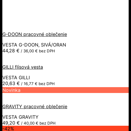
G-DOON pracovné oblečenie
VESTA G-DOON, SIVÁ/ORAN
44,28
€
/
36,00
€
bez DPH
GILLI flísová vesta
VESTA GILLI
20,63
€
/
16,77
€
bez DPH
Novinka
GRAVITY pracovné oblečenie
VESTA GRAVITY
49,20
€
/
40,00
€
bez DPH
-42%