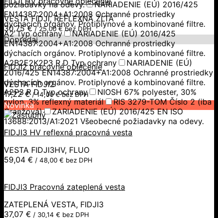
FIDJI HV pracovné oblečenie
požiadavky na odevy.
NARIADENIE (EÚ) 2016/425
EN14387:2004+A1:2008 Ochranné prostriedky
VESTA FIDJI, REFLEXNÁ ŽLTÁ
dýchacích orgánov. Protiplynové a kombinované filtre.
30,75
€
/
25,00
€
bez DPH
A2 Typ ochrany
NARIADENIE (EÚ) 2016/425
Dopredaj
EN14387:2004+A1:2008 Ochranné prostriedky
dýchacích orgánov. Protiplynové a kombinované filtre.
A2B2E2K2P3 R D Typ ochrany
NARIADENIE (EÚ)
FIDJI2 pracovné oblečenie
2016/425 EN14387:2004+A1:2008 Ochranné prostriedky
dýchacích orgánov. Protiplynové a kombinované filtre.
VESTA FIDJI2
A2P3 R D Typ ochrany
NIOSH 67% polyester, 30%
17,22
€
/
14,00
€
bez DPH
nylon, 3% reflexný materiál
RIS 3279-TOM Číslo 2 (iba
Novinka
Oranžová)
ZARIADENIE (EÚ) 2016/425 EN ISO
13688:2013/A1:2021 Všeobecné požiadavky na odevy.
FIDJI3 HV reflexná pracovná vesta
VESTA FIDJI3HV, FLUO
59,04
€
/
48,00
€
bez DPH
FIDJI3 Pracovná zateplená vesta
ZATEPLENÁ VESTA, FIDJI3
37,07
€
/
30,14
€
bez DPH