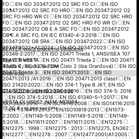
FO
EN ISO 20347:2012 O2 SRC FO CI
EN ISO
20347:2012 O2 SRC FO HRO
EN ISO 20347:2012 O2
SRC FO HRO WR CI
EN ISO 20347:2012 O2 SRC HRO
FO
EN ISO 20347:2012 O2 SRC HRO FO WR CI
EN
ISO 20347:2012 OB E A SRC FO
EN ISO 20347:2012
OB E A SRC FO, EN IEC 61340-4-3:2018
EN ISO
20347:2012 OB SRA
EN ISO 20347:2022
EN ISO
20347:2022+A1:2024
EN ISO 20347:2023
EN ISO
BEAVER vesta pracovné oblečenie
20349-2:2017
EN ISO 20471 Trieda 1, ANSI/ISEA 107
Typ O Trieda 1
BEAVER VESTA
EN ISO 20471 Trieda 2
EN ISO 20471
Trieda 2, RIS 3279-TOM Číslo 2 (iba Oranžová)
43,65
€
EN ISO
/
35,49
€
bez DPH
20471 Trieda 3
EN ISO 20471:2013
EN ISO
Dopredaj
20471:2013 /A1:2016
EN ISO 20471:2013 class1
EN
ISO 21420:2020
EN ISO 374-1 Type B JKT, EN ISO
CLUSES2 pracovné oblečenie
374-5:2016
EN ISO 374-1:2016
EN ISO 374-5: 2016
EN ISO 374-5:2016
EN ISO 61340–5–1:2017
EN
VESTA CLUSES2, NÁM. MODRÁ
ISO13485:2016
EN ISO14116:2008
EN ISO14116:2015
12,30
€
/
10,00
€
bez DPH
EN-TS16415:2013
EN/ISO10819:2013
EN1073-
2:2002
EN1149-5:2008
EN1149-5:2018
EN1149-
5:2018.
EN11611:2007
EN11611:2015
EN12275
EN12275 : 1998
EN12275 : 2013
EN12275, EN362
EN12277
EN12278 : 2007
EN12477:2001/A1:2005