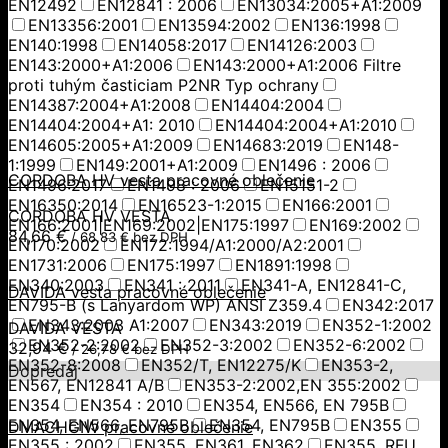
EN12492
EN12841 : 2006
EN13034:2005+A1:2009
EN13356:2001
EN13594:2002
EN136:1998
EN140:1998
EN14058:2017
EN14126:2003
EN143:2000+A1:2006
EN143:2000+A1:2006 Filtre
proti tuhým časticiam P2NR Typ ochrany
EN14387:2004+A1:2008
EN14404:2004
EN14404:2004+A1: 2010
EN14404:2004+A1:2010
EN14605:2005+A1:2009
EN14683:2019
EN148-
1:1999
EN149:2001+A1:2009
EN1496 : 2006
CORDOBA HV vesta pracovné oblečenie
EN1496:2017
EN1498 : 2006
EN15151-2
EN16350:2014
EN16523-1:2015
EN166:2001
CORDOBA HV VESTA
EN166:2001|EN169:2002|EN175:1997
EN169:2002
84,66
€
/
68,83
€
bez DPH
EN170:2002
EN172:1994/A1:2000/A2:2001
EN1731:2006
EN175:1997
EN1891:1998
EN340:2003
EN341 : 2011
EN341-A, EN12841-C,
DAVIDA vesta pracovné oblečenie
EN795-B (s Lanyardom WP) ANSI Z359.4
EN342:2017
EN343:2003 A1:2007
EN343:2019
EN352-1:2002
DAVIDA VESTA
EN352-2:2002
EN352-3:2002
EN352-6:2002
32,94
€
/
26,78
€
bez DPH
EN352-8:2008
EN352/T, EN12275/K
EN353-2,
Dopredaj
EN567, EN12841 A/B
EN353-2:2002,EN 355:2002
EN354
EN354 : 2010
EN354, EN566, EN 795B
EN354, EN566, EN795B
EN354, EN795B
EN355
DMACHGIW pracovné oblečenie
EN355 : 2002
EN355, EN361, EN362
EN355, RFU