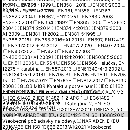
VESTA DMACH
11.074
EN358 : 1999
EN358 : 2018
EN360:2002
20,91
€
EN361
EN361 : 2002
EN361, EN358
EN362
/
17,00
€
bez DPH
EN362 : 2004
EN362, EN12275
EN363 : 2008
EN363 : 2018
EN364 : 1992
EN365 : 200
EN365 :
2004
EN374-2:2014
EN374-4:2013
EN379:2003 +
A1:2009
EN381-11:2002
EN381-5:1995
EN388:2016
EN388:2016+A1:2018
EN397, EN12429
EN397:2012 + A1:2012
EN407: 2020
EN407:2004
EN407:2020
EN420
EN420:2003
EN420:2003+A1:2009
EN421:2010
EN50365:2002
EN511:2006
EN564
EN566
EN566 - slučka, EN
12275 - karabína
EN567:2013
EN61340-4-3:2002
EN61340-5-1:2016
EN795 B
EN795 EN959
EN795
Typ C
EN795:2012
EN795B
EN812:2012
EN813 :
2008
GLOB MIGR Kontakt s potravinami
IEC 61482-
EMERTON WINTER vesta pracovné oblečenie
2 IEC 61482-1-1 ELIM 4.4 CAL/CM2, EBT 5.5 CAL/CM2
IEC 61482-2 IEC 61482-1-2 APC 1
IEC61482-1-
EMERTON WINTER VESTA
2:2018
IEC61482-2:2018
Kategória 2, EN ISO
43,57
€
/
35,42
€
bez DPH
13688:2013, EN ISO 20471:2013+A1:2016,TRIEDA 2, 50
Dopredaj
praní
NARIADENIE (EÚ) 2016/425 EN ISO 13688:2013
Všeobecné požiadavky na odevy.
NARIADENIE (EÚ)
2016/425 EN ISO 13688:2013/A1:2021 Všeobecné