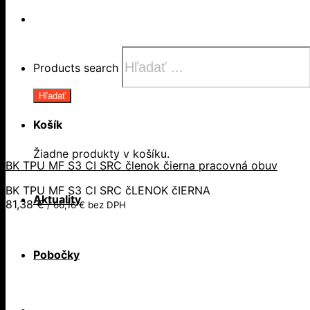
Products search
Hľadať
Košík
Žiadne produkty v košíku.
BK TPU MF S3 CI SRC členok čierna pracovná obuv
BK TPU MF S3 CI SRC čLENOK čIERNA
Aktuality
81,38
€
/
66,16
€
bez DPH
Pobočky