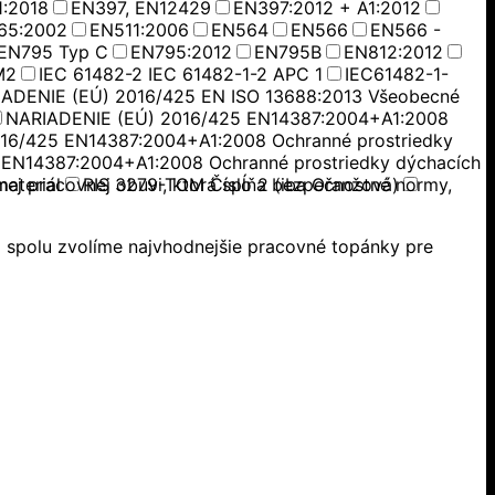
:2018
EN397, EN12429
EN397:2012 + A1:2012
65:2002
EN511:2006
EN564
EN566
EN566 -
EN795 Typ C
EN795:2012
EN795B
EN812:2012
M2
IEC 61482-2 IEC 61482-1-2 APC 1
IEC61482-1-
ADENIE (EÚ) 2016/425 EN ISO 13688:2013 Všeobecné
NARIADENIE (EÚ) 2016/425 EN14387:2004+A1:2008
16/425 EN14387:2004+A1:2008 Ochranné prostriedky
EN14387:2004+A1:2008 Ochranné prostriedky dýchacích
nej pracovnej obuvi, ktorá spĺňa bezpečnostné normy,
ateriál
RIS 3279-TOM Číslo 2 (iba Oranžová)
 spolu zvolíme najvhodnejšie pracovné topánky pre