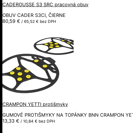
CADEROUSSE S3 SRC pracovná obuv
OBUV CADER S3CI, ČIERNE
80,59
€
/
65,52
€
bez DPH
CRAMPON YETTI protišmyky
GUMOVÉ PROTIŠMYKY NA TOPÁNKY BNN CRAMPON YET
13,33
€
/
10,84
€
bez DPH