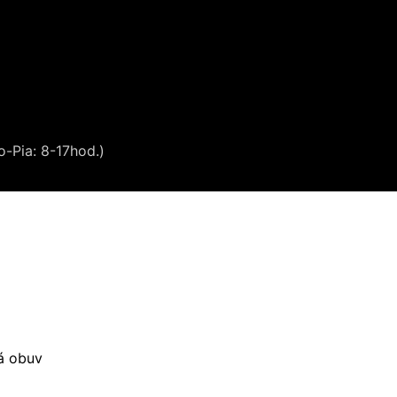
o-Pia: 8-17hod.)
á obuv