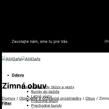
Skip to content
Oblečenie a ochranné prostriedky
Zdvíhacia a manipulačná technika
Záchytné systémy a kolektívna ochrana
Snehové reťaze
Serea Locks
Zavolajte nám, sme tu pre Vás
+421 2 321 443 16
(P
+421 2 321 443 16 / Po-Pia: 8-17hod.
Odevy
Zimná obuv
Pracovné bundy, blúzy a vesty
Bundy do dažďa
Letné vesty
Domov
/
Oblečenie a ochranné prostriedky
/
Obuv
/
Zimn
Pracovné blúzy
Filter
Prechodné bundy