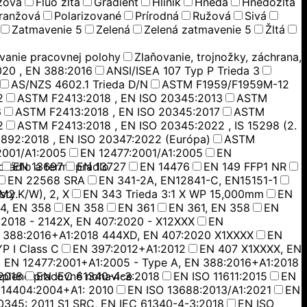
žová
Fluo žltá
Gradient
Hliník
Hnedá
Hnedožltá
ranžová
Polarizované
Prírodná
Ružová
Sivá
Zatmavenie 5
Zelená
Zelená zatmavenie 5
Žltá
vanie pracovnej polohy
Zlaňovanie, trojnožky, záchrana,
020 , EN 388:2016
ANSI/ISEA 107 Typ P Trieda 3
AS/NZS 4602.1 Trieda D/N
ASTM F1959/F1959M-12
2
ASTM F2413:2018 , EN ISO 20345:2013
ASTM
6
ASTM F2413:2018 , EN ISO 20345:2017
ASTM
2
ASTM F2413:2018 , EN ISO 20345:2022 , IS 15298 (2.
892:2018 , EN ISO 20347:2022 (Európa)
ASTM
2001/A1:2005
EN 12477:2001/A1:2005
EN
prádlo a termoprádlo
EN 13697
EN 13727
EN 14476
EN 149 FFP1 NR
EN 22568 SRA
EN 341-2A, EN12841-C, EN15151-1
M2.K/W), 2, X
sty
EN 343 Trieda 3:1 X WP 15,000mm
EN
4, EN 358
EN 358
EN 361
EN 361, EN 358
EN
:2018 - 2142X, EN 407:2020 - X12XXX
EN
 388:2016+A1:2018 444XD, EN 407:2020 X1XXXX
EN
P I Class C
EN 397:2012+A1:2012
EN 407 X1XXXX, EN
 EN 12477:2001+A1:2005 - Type A, EN 388:2016+A1:2018
2018
eplené pracovné nohavice
EN IEC 61340-4-3:2018
EN ISO 11611:2015
EN
N14404:2004+A1: 2010
EN ISO 13688:2013/A1:2021
EN
0345: 2011 S1 SRC, EN IEC 61340-4-3:2018
EN ISO