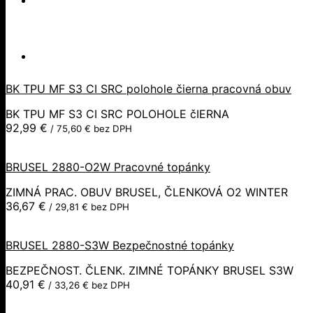
BK TPU MF S3 CI SRC polohole čierna pracovná obuv
BK TPU MF S3 CI SRC POLOHOLE čIERNA
92,99
€
/
75,60
€
bez DPH
BRUSEL 2880-O2W Pracovné topánky
ZIMNÁ PRAC. OBUV BRUSEL, ČLENKOVÁ O2 WINTER
36,67
€
/
29,81
€
bez DPH
BRUSEL 2880-S3W Bezpečnostné topánky
BEZPEČNOST. ČLENK. ZIMNÉ TOPÁNKY BRUSEL S3W
40,91
€
/
33,26
€
bez DPH