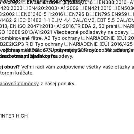
e svorky
-11:2002
Zdvíhacie traverzy (trámy)
EN381-5:1995
EN388:2016
EN388:2016+A1
420:2003
EN420:2003+A1:2009
EN421:2010
EN503
3:2002
EN61340-5-1:2016
EN795 B
EN795 EN959
61482-2 IEC 61482-1-1 ELIM 4.4 CAL/CM2, EBT 5.5 CAL/C
013, EN ISO 20471:2013+A1:2016,TRIEDA 2, 50 praní
NARI
SO 13688:2013/A1:2021 Všeobecné požiadavky na odevy.
kombinované filtre. A2 Typ ochrany
NARIADENIE (EÚ) 20
A2B2E2K2P3 R D Typ ochrany
NARIADENIE (EÚ) 2016/425 
p ochrany
vojich zamestnancov. U nás nájdete širokú ponuku zateple
NIOSH 67% polyester, 30% nylon, 3% reflexný m
šeobecné požiadavky na odevy.
 pred otrasmi aj vlhkosťou
.
j obuvi?
Veľmi radi vám zodpovieme všetky vaše otázky a
ktorom kráčate.
racovné pomôcky
z našej ponuky.
INTER HIGH