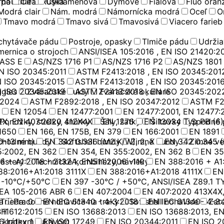
použitie
rna
Číra
Rúška
Cyklaménová
Dymové
Fialová
Fluo oran
Modrá clair
Nám. modrá
Námornícka modrá
Oceľ
O
Tmavo modrá
Tmavo sivá
Tmavosivá
Viacero farieb
achytávače pádu
Postroje, opasky
Tlmiče pádu
Udržia
ernica o strojoch
ANSI/ISEA 105:2016 , EN ISO 21420:2
LASS E
AS/NZS 1716 P1
AS/NZS 1716 P2
AS/NZS 1801
N ISO 20345:2011
ASTM F2413:2018 , EN ISO 20345:201
N ISO 20345:2015
ASTM F2413:2018 , EN ISO 20345:201
N ISO 20345:2019
ggles
Zváračské kukly
ASTM F2413:2018 , EN ISO 20345:202
Zváračské okuliare
:2024
ASTM F2892:2018 , EN ISO 20347:2012
ASTM F2
EN 12054
EN 12477:2001
EN 12477:2001, EN 12477:
2X, EN 407:2020 412X4X
Ponožky, stielky, šnúrky
Šály, šatky
EN 1276
EN 13034 Typ PB (6)
Šiltovky
Spodné 
1650
EN 166, EN 175B, EN 379
EN 166:2001
EN 1891
0-13 mm)
chodné bundy
EN 342 0.336 (M2.K/W), 2, X
Softshell bundy
Zimné bundy
EN 342 0.345 (
Zimné ve
5:2002, EN 362
EN 354, EN 355:2002, EN 362 B
EN 35
6 + A1:2018 - 2132A, EN511:2006 -110
zástery
Technické kombinézy, návleky
EN 388:2016 + A1
88:2016+A1:2018 3111X
EN 388:2016+A1:2018 4111X
EN
 -10°C/+50°C
EN 397 -30°C / +50°C, ANSI/ISEA Z89.1 TY
SEA 105-2016 ABR 6
EN 407:2004
EN 407:2020 413X4X,
a
Trieda: 0
Pracovné nohavice na traky
EN IEC 61340 - 4-3:2018
Softshell nohavice
EN IEC 61340- 4-3:
Zat
 11612:2015
BH
EN ISO 13688:2013
EN ISO 13688:2013, E
6 Index 1
s krátkym rukávom
EN ISO 17249
EN ISO 20344:2011
EN ISO 2