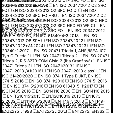
4-3:2018
KYSELINOVZDORNÁ
EN ISO 20347:2012 O1P SRC FO
EN ISO
20347:2012 O2 SRA WR
70,20
€
EN ISO 20347:2012 O2 SRC
/
57,07
€
bez DPH
FO
EN ISO 20347:2012 O2 SRC FO CI
EN ISO
20347:2012 O2 SRC FO HRO
EN ISO 20347:2012 O2
A10130 Reflexná blúza
SRC FO HRO WR CI
EN ISO 20347:2012 O2 SRC HRO
FO
EN ISO 20347:2012 O2 SRC HRO FO WR CI
EN
REFLEXNÁ BLÚZA A10130
ISO 20347:2012 OB E A SRC FO
EN ISO 20347:2012
28,76
€
/
23,38
€
bez DPH
OB E A SRC FO, EN IEC 61340-4-3:2018
EN ISO
20347:2012 OB SRA
EN ISO 20347:2022
EN ISO
20347:2022+A1:2024
EN ISO 20347:2023
EN ISO
20349-2:2017
EN ISO 20471 Trieda 1, ANSI/ISEA 107
Typ O Trieda 1
EN ISO 20471 Trieda 2
EN ISO 20471
Trieda 2, RIS 3279-TOM Číslo 2 (iba Oranžová)
EN ISO
20471 Trieda 3
EN ISO 20471:2013
EN ISO
20471:2013 /A1:2016
EN ISO 20471:2013 class1
EN
ISO 21420:2020
EN ISO 374-1 Type B JKT, EN ISO
374-5:2016
EN ISO 374-1:2016
EN ISO 374-5: 2016
EN ISO 374-5:2016
EN ISO 61340–5–1:2017
EN
ISO13485:2016
EN ISO14116:2008
EN ISO14116:2015
EN-TS16415:2013
EN/ISO10819:2013
EN1073-
2:2002
EN1149-5:2008
EN1149-5:2018
EN1149-
COEN bunda FR+AS tm. modrá pracovné oblečenie
5:2018.
EN11611:2007
EN11611:2015
EN12275
EN12275 : 1998
EN12275 : 2013
EN12275, EN362