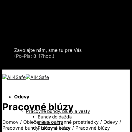
Skip to content
Oblečenie a ochranné prostriedky
Zdvíhacia a manipulačná technika
Záchytné systémy a kolektívna ochrana
Snehové reťaze
Serea Locks
Zavolajte nám, sme tu pre Vás
+421 2 321 443 16
(Po-Pia: 8-17hod.)
+421 2 321 443 16 / Po-Pia: 8-17hod.
Odevy
Pracovné blúzy
Pracovné bundy, blúzy a vesty
Bundy do dažďa
Domov
/
Oblečenie a ochranné prostriedky
/
Odevy
/
Letné vesty
Pracovné bundy, blúzy a vesty
/
Pracovné blúzy
Pracovné blúzy