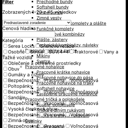
Filter
Prechodné bundy
Softshell bundy
Zobrazených 1–20 z 45 výsledkov
Zimné bundy
Zimné vesty
Pracovné kombinézy, komplety a plášte
Cenová hladina
Funkčné komplety
Monterkové kombinézy
Plášte, zástery
Kategória
Technické kombinézy, návleky
Serea Locks
Snehové reťaze
Pracovné mikiny a svetre
Osobné
Stroje
SUV/4x4
Traktorové
Vany a
Mikiny
Ťažké vozidlá
Svetre
Oblečenie a ochranné prostriedky
Pracovné nohavice
Obuv
Pracovné krátke nohavice
Gumáky a čižmy
Pracovné nohavice do pása
Bezpečnostná
Pracovná
Voľnočasová
Pracovné nohavice na traky
Poltopánky
Softshell nohavice
Bezpečnostná
Pracovná
Voľnočasová
Zateplené pracovné nohavice
Sandále
Pracovné tričká a polokošele
Bezpečnostná
Pracovná
Voľnočasová
Košele, polokošele
Vysoká členková obuv
Tričká s dlhým rukávom
Bezpečnostná
Pracovná
Voľnočasová
Tričká s krátkym rukávom
Zimná obuv
Doplnky
Bezpečnostná
Pracovná
Voľnočasová
Čiapky, kukly