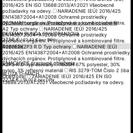
2016/425 EN ISO 13688:2013/A1:2021 Všeobecné
požiadavky na odevy.
NARIADENIE (EÚ) 2016/425
EN14387:2004+A1:2008 Ochranné prostriedky
dýchacích orgánov. Protiplynové a kombinované filtre.
DESMAN bunda sivá/oranžová pracovné oblečenie
A2 Typ ochrany
NARIADENIE (EÚ) 2016/425
DESMAN BUNDA SIVá/ORANžOVá
EN14387:2004+A1:2008 Ochranné prostriedky
27,58
€
/
22,42
€
bez DPH
dýchacích orgánov. Protiplynové a kombinované filtre.
Dopredaj
A2B2E2K2P3 R D Typ ochrany
NARIADENIE (EÚ)
2016/425 EN14387:2004+A1:2008 Ochranné prostriedky
dýchacích orgánov. Protiplynové a kombinované filtre.
DMACHVES pracovné oblečenie
A2P3 R D Typ ochrany
NIOSH 67% polyester, 30%
nylon, 3% reflexný materiál
RIS 3279-TOM Číslo 2 (iba
BLÚZA D-MACH
Oranžová)
ZARIADENIE (EÚ) 2016/425 EN ISO
22,14
€
/
18,00
€
bez DPH
13688:2013/A1:2021 Všeobecné požiadavky na odevy.