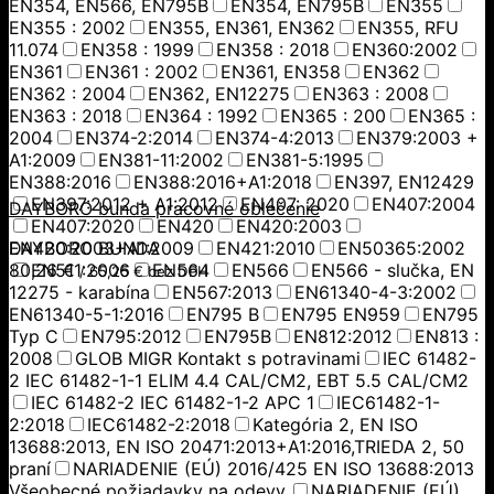
EN354, EN566, EN795B
EN354, EN795B
EN355
EN355 : 2002
EN355, EN361, EN362
EN355, RFU
11.074
EN358 : 1999
EN358 : 2018
EN360:2002
EN361
EN361 : 2002
EN361, EN358
EN362
EN362 : 2004
EN362, EN12275
EN363 : 2008
EN363 : 2018
EN364 : 1992
EN365 : 200
EN365 :
2004
EN374-2:2014
EN374-4:2013
EN379:2003 +
A1:2009
EN381-11:2002
EN381-5:1995
EN388:2016
EN388:2016+A1:2018
EN397, EN12429
EN397:2012 + A1:2012
EN407: 2020
EN407:2004
DAYBORO bunda pracovné oblečenie
EN407:2020
EN420
EN420:2003
EN420:2003+A1:2009
DAYBORO BUNDA
EN421:2010
EN50365:2002
80,26
EN511:2006
€
EN564
EN566
EN566 - slučka, EN
/
65,25
€
bez DPH
12275 - karabína
EN567:2013
EN61340-4-3:2002
EN61340-5-1:2016
EN795 B
EN795 EN959
EN795
Typ C
EN795:2012
EN795B
EN812:2012
EN813 :
2008
GLOB MIGR Kontakt s potravinami
IEC 61482-
2 IEC 61482-1-1 ELIM 4.4 CAL/CM2, EBT 5.5 CAL/CM2
IEC 61482-2 IEC 61482-1-2 APC 1
IEC61482-1-
2:2018
IEC61482-2:2018
Kategória 2, EN ISO
13688:2013, EN ISO 20471:2013+A1:2016,TRIEDA 2, 50
praní
NARIADENIE (EÚ) 2016/425 EN ISO 13688:2013
Všeobecné požiadavky na odevy.
NARIADENIE (EÚ)