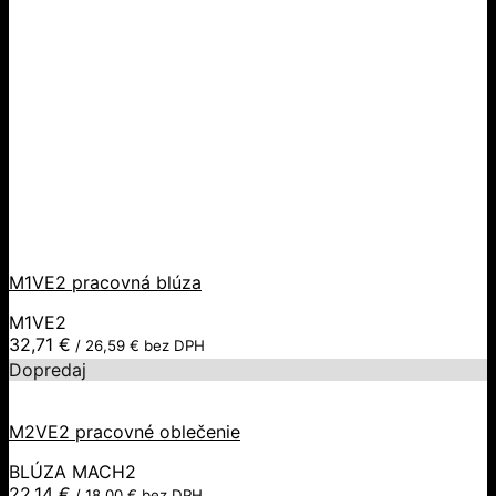
M1VE2 pracovná blúza
M1VE2
32,71
€
/
26,59
€
bez DPH
Dopredaj
M2VE2 pracovné oblečenie
BLÚZA MACH2
22,14
€
/
18,00
€
bez DPH