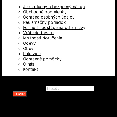
Jednoduchý a bezpečný nákup
Obchodné podmienky
Ochrana osobných údajov
Reklamačný poriadok
Formulár odstúpenia od zmluvy
Vrátenie tovaru
Možnosti doručenia
Odevy
Obuv
Rukavice
Ochranné pomôcky
O nás
Kontakt
Všetky práva vyhradené © 2026
Products search
Hľadať
Domov
Oblečenie a ochranné prostriedky
Odevy
Obuv