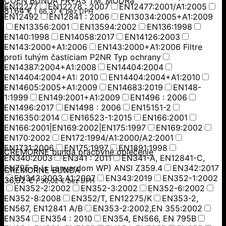
COEN BUNDA FR+AS TM. MODRá
EN12277
EN12278 : 2007
EN12477:2001/A1:2005
81,64
€
/
66,37
€
bez DPH
EN12492
EN12841 : 2006
EN13034:2005+A1:2009
EN13356:2001
EN13594:2002
EN136:1998
EN140:1998
EN14058:2017
EN14126:2003
EN143:2000+A1:2006
EN143:2000+A1:2006 Filtre
proti tuhým časticiam P2NR Typ ochrany
EN14387:2004+A1:2008
EN14404:2004
EN14404:2004+A1: 2010
EN14404:2004+A1:2010
EN14605:2005+A1:2009
EN14683:2019
EN148-
1:1999
EN149:2001+A1:2009
EN1496 : 2006
EN1496:2017
EN1498 : 2006
EN15151-2
EN16350:2014
EN16523-1:2015
EN166:2001
EN166:2001|EN169:2002|EN175:1997
EN169:2002
EN170:2002
EN172:1994/A1:2000/A2:2001
EN1731:2006
EN175:1997
EN1891:1998
CREMORNE bunda pracovné oblečenie
EN340:2003
EN341 : 2011
EN341-A, EN12841-C,
EN795-B (s Lanyardom WP) ANSI Z359.4
EN342:2017
CREMORNE BUNDA
EN343:2003 A1:2007
EN343:2019
EN352-1:2002
36,92
€
/
30,02
€
bez DPH
EN352-2:2002
EN352-3:2002
EN352-6:2002
EN352-8:2008
EN352/T, EN12275/K
EN353-2,
EN567, EN12841 A/B
EN353-2:2002,EN 355:2002
EN354
EN354 : 2010
EN354, EN566, EN 795B