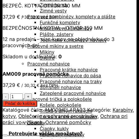
Zimné bundy
BEZPEČ. KOTVA, OTVOR 140 MM
Zimné vesty
37,29
€
Pracovné kombinézy, komplety a plášte
/
30,32
€
bez DPH
Funkčné komplety
BEZPEČNOSTNÁ KOTVA – OTVOR 150 MM
Monterkové kombinézy
Plášte, zástery
12 na predajni – viac kusov na objednávku do 3
Technické kombinézy, návleky
pracovných dní
Pracovné mikiny a svetre
Mikiny
Skladom u dodávateľa:
0
Svetre
Pracovné nohavice
Pracovné krátke nohavice
AM009 pracovná pomôcka
Pracovné nohavice do pása
Pracovné nohavice na traky
37,29
€
/
30,32
€
bez DPH
Softshell nohavice
Zateplené pracovné nohavice
množstvo
Pracovné tričká a polokošele
AM009
Pridať do košíka
Košele, polokošele
pracovná
Katalógové číslo:
AM009/ELARA03
Kategórie:
Karabíny,
Tričká s dlhým rukávom
pomôcka
kotvy
,
Oblečenie a ochranné prostriedky
,
Ochrana pri
Tričká s krátkym rukávom
práci vo výškach
,
Ochranné pomôcky
Doplnky
Čiapky, kukly
Potrebujete väčšie množstvo?
Kolenačky, menovky