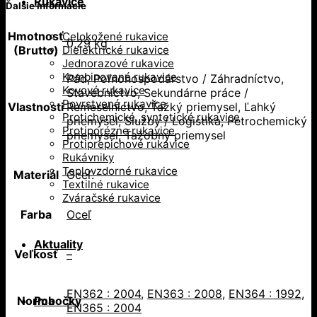
Rukavice
Ďalšie informácie
Hmotnosť
Celokožené rukavice
0,29 kg
Dielektrické rukavice
(Brutto)
Jednorazové rukavice
Kombinované rukavice
Pád, Poľnohospodárstvo / Záhradníctvo,
Kovové rukavice
Stavebníctvo, Sekundárne práce /
Povrstvené rukavice
Vlastnosti
Remeselníctvo, Ťažký priemysel, Ľahký
Protichemické, syntetické rukavice
priemysel, Služby / Logistika, Petrochemický
Protiporézne rukavice
priemysel, Ťažobný priemysel
Protiprepichové rukavice
Rukávniky
Teplovzdorné rukavice
Materiál
Oceľ.
Textilné rukavice
Zváračské rukavice
Farba
Oceľ
Aktuality
Veľkosť
–
EN362 : 2004
,
EN363 : 2008
,
EN364 : 1992
,
Pobočky
Norma
EN365 : 2004