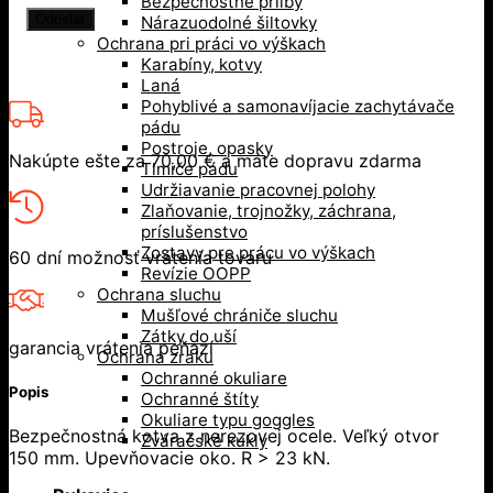
Bezpečnostné prilby
Nárazuodolné šiltovky
Ochrana pri práci vo výškach
Karabíny, kotvy
Laná
Pohyblivé a samonavíjacie zachytávače
pádu
Postroje, opasky
Nakúpte ešte za
70,00
€
a máte dopravu zdarma
Tlmiče pádu
Udržiavanie pracovnej polohy
Zlaňovanie, trojnožky, záchrana,
príslušenstvo
Zostavy pre prácu vo výškach
60 dní možnosť vrátenia tovaru
Revízie OOPP
Ochrana sluchu
Mušľové chrániče sluchu
Zátky do uší
garancia vrátenia peňazí
Ochrana zraku
Ochranné okuliare
Popis
Ochranné štíty
Okuliare typu goggles
Bezpečnostná kotva z nerezovej ocele. Veľký otvor
Zváračské kukly
150 mm. Upevňovacie oko. R > 23 kN.