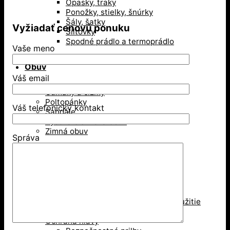
Opasky, traky
Ponožky, stielky, šnúrky
Šály, šatky
Vyžiadať cenovú ponuku
Šiltovky
Spodné prádlo a termoprádlo
Vaše meno
Obuv
Váš email
Gumáky a čižmy
Poltopánky
Váš telefonický kontakt
Sandále
Vysoká členková obuv
Zimná obuv
Správa
Ochranné pomôcky
Ochrana dýchacích ciest
Jednorázové respirátory
Respirátory na viacnásobné použitie
Rúška
Ochrana hlavy