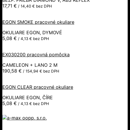
17,71
€
/
14,40
€
bez DPH
EGON SMOKE pracovné okuliare
OKULIARE EGON, DYMOVÉ
5,08
€
/
4,13
€
bez DPH
EX030200 pracovná pomôcka
CAMELEON + LANO 2 M
190,58
€
/
154,94
€
bez DPH
EGON CLEAR pracovné okuliare
OKULIARE EGON, ČÍRE
5,08
€
/
4,13
€
bez DPH