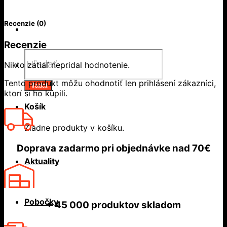
Recenzie (0)
Recenzie
Products
search
Nikto zatiaľ nepridal hodnotenie.
Tento produkt môžu ohodnotiť len prihlásení zákazníci,
Hľadať
ktorí si ho kúpili.
Košík
Žiadne produkty v košíku.
Doprava zadarmo
pri objednávke nad
70€
Aktuality
Pobočky
+ 45 000
produktov skladom