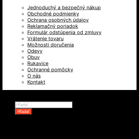
Jednoduchý a bezpečný nákup
Obchodné podmienky
Ochrana osobných údajov
Reklamačný poriadok
Formulár odstúpenia od zmluvy
Vrátenie tovaru
Možnosti doručenia
Odevy
Obuv
Rukavice
Ochranné pomôcky
O nás
Kontakt
Všetky práva vyhradené © 2026
Products
search
Hľadať
Domov
Oblečenie a ochranné prostriedky
Odevy
Obuv