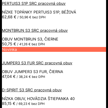
PERTUIS3 S1P SRC pracovná obuv
NÍZKE TOPÁNKY PERTUIS3 S1P, BÉŽOVÁ
62,68
€
/
50,96
€
bez DPH
MONTBRUN S3 SRC pracovná obuv
OBUV MONTBRUN S3, ČIERNE
50,75
€
/
41,26
€
bez DPH
Novinka
JUMPER3 S3 FUR SRC pracovná obuv
OBUV JUMPER3 S3 FUR, ČIERNA
47,04
€
/
38,24
€
bez DPH
D-SPIRIT S3 SRC pracovná obuv
NÍZKA OBUV, HOVÄDZIA ŠTIEPANKA 40
85,15
€
/
69,23
€
bez DPH