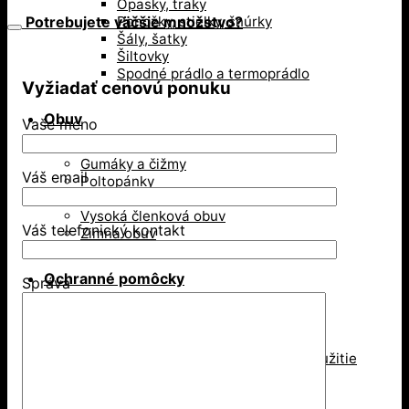
sandále
Opasky, traky
Potrebujete väčšie množstvo?
Ponožky, stielky, šnúrky
Šály, šatky
Šiltovky
Spodné prádlo a termoprádlo
Vyžiadať cenovú ponuku
Obuv
Vaše meno
Gumáky a čižmy
Váš email
Poltopánky
Sandále
Vysoká členková obuv
Váš telefonický kontakt
Zimná obuv
Ochranné pomôcky
Správa
Ochrana dýchacích ciest
Jednorázové respirátory
Respirátory na viacnásobné použitie
Rúška
Ochrana hlavy