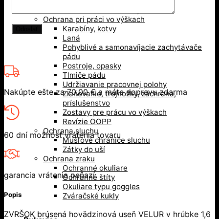
Bezpečnostné prilby
Nárazuodolné šiltovky
Ochrana pri práci vo výškach
Karabíny, kotvy
Laná
Pohyblivé a samonavíjacie zachytávače
pádu
Postroje, opasky
Tlmiče pádu
Udržiavanie pracovnej polohy
Nakúpte ešte za
70,00
€
a máte dopravu zdarma
Zlaňovanie, trojnožky, záchrana,
príslušenstvo
Zostavy pre prácu vo výškach
Revízie OOPP
Ochrana sluchu
60 dní možnosť vrátenia tovaru
Mušľové chrániče sluchu
Zátky do uší
Ochrana zraku
Ochranné okuliare
garancia vrátenia peňazí
Ochranné štíty
Okuliare typu goggles
Popis
Zváračské kukly
ZVRŠOK brúsená hovädzinová useň VELUR v hrúbke 1,6