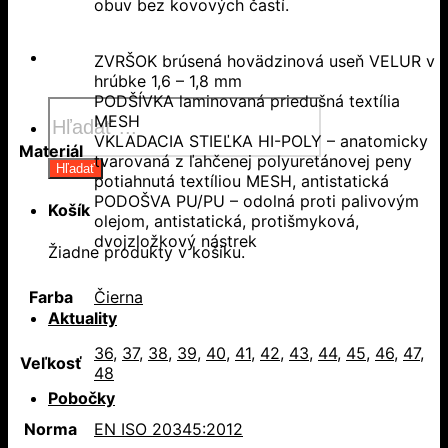
obuv bez kovových častí.
ZVRŠOK brúsená hovädzinová useň VELUR v
hrúbke 1,6 – 1,8 mm
PODŠÍVKA laminovaná priedušná textília
Products
MESH
search
VKLADACIA STIEĽKA HI-POLY – anatomicky
Materiál
tvarovaná z ľahčenej polyuretánovej peny
Hľadať
potiahnutá textíliou MESH, antistatická
PODOŠVA PU/PU – odolná proti palivovým
Košík
olejom, antistatická, protišmyková,
dvojzložkový nástrek
Žiadne produkty v košíku.
Farba
Čierna
Aktuality
36
,
37
,
38
,
39
,
40
,
41
,
42
,
43
,
44
,
45
,
46
,
47
,
Veľkosť
48
Pobočky
Norma
EN ISO 20345:2012