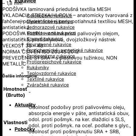
Rukavice
– 1,8 mm
PODŠÍVKA laminovaná priedušná textília MESH
VKLADACIA STIEĽKA HI-POLY – anatomicky tvarovaná z
Celokožené rukavice
ľahčenej polyuretánovej peny potiahnutá textíliou MESH,
Dielektrické rukavice
antistatická
Jednorazové rukavice
Kombinované rukavice
PODOŠVA PU/PU – odolná proti palivovým olejom,
Kovové rukavice
antistatická, protišmyková, dvojzložkový nástrek
Povrstvené rukavice
VEĽKOSŤ 36 – 48
Protichemické, syntetické rukavice
NORMA ČSN EN ISO 20345:2012
Protiporézne rukavice
PREVEDENIE S1 SRA – s plastovou tužinkou, NON
Protiprepichové rukavice
METALLIC
Rukávniky
Teplovzdorné rukavice
Ďalšie informácie
Textilné rukavice
Zváračské rukavice
Hmotnosť
-
(Brutto)
Aktuality
Odolnosť podošvy proti palivovému oleju,
absorpcia energie v päte, antistatická obuv,
odol. proti pošmyk. na ker. dlaždici s SLS,
Vlastnosti
odol. proti pošmyk. na oceľ. podlahe s glyc.,
Pobočky
odolnosť proti pošmyknutiu SRA + SRB,