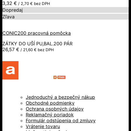
3,32
€
/
2,70
€
bez DPH
Dopredaj
Zľava
CONIC200 pracovná pomôcka
ZÁTKY DO UŠÍ PU,BAL.200 PÁR
26,57
€
/
21,60
€
bez DPH
Jednoduchý a bezpečný nákup
Obchodné podmienky
Ochrana osobných údajov
Reklamačný poriadok
Formulár odstúpenia od zmluvy
Vrátenie tovaru