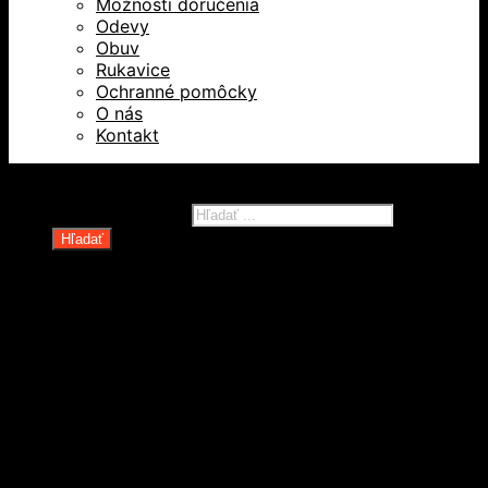
Možnosti doručenia
Odevy
Obuv
Rukavice
Ochranné pomôcky
O nás
Kontakt
Všetky práva vyhradené © 2026
Products search
Hľadať
Domov
Oblečenie a ochranné prostriedky
Odevy
Obuv
Ochranné pomôcky
Rukavice
Revízie OOPP
Zdvíhacia a manipulačná technika
Kolesá a kolieska
Oceľové laná a viazaky
Paletové vozíky a manipulačná technika