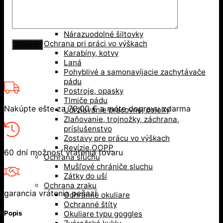
Rúška
Ochrana hlavy
Bezpečnostné prilby
Nárazuodolné šiltovky
Ochrana pri práci vo výškach
Karabíny, kotvy
Laná
Pohyblivé a samonavíjacie zachytávače
pádu
Postroje, opasky
Tlmiče pádu
Nakúpte ešte za
70,00
€
a máte dopravu zdarma
Udržiavanie pracovnej polohy
Zlaňovanie, trojnožky, záchrana,
príslušenstvo
Zostavy pre prácu vo výškach
Revízie OOPP
60 dní možnosť vrátenia tovaru
Ochrana sluchu
Mušľové chrániče sluchu
Zátky do uší
Ochrana zraku
garancia vrátenia peňazí
Ochranné okuliare
Ochranné štíty
Popis
Okuliare typu goggles