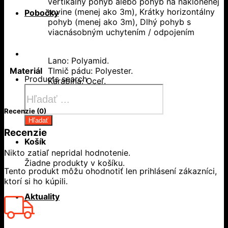
vertikálny pohyb alebo pohyb na naklonenej
rovine (menej ako 3m), Krátky horizontálny
Pobočky
pohyb (menej ako 3m), Dlhý pohyb s
viacnásobným uchytením / odpojením
Lano: Polyamid.
Materiál
Tlmič pádu: Polyester.
Products search
Karabína: Oceľ.
Recenzie (0)
Hľadať
Recenzie
Košík
Nikto zatiaľ nepridal hodnotenie.
Žiadne produkty v košíku.
Tento produkt môžu ohodnotiť len prihlásení zákazníci,
ktorí si ho kúpili.
Aktuality