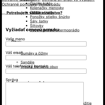
Čiapky, kukly
Ochranné pomôcky
,
Tlmiče pádu
Kolenačky, menovky
Opasky, traky
Potrebujete väčšie množstvo?
Ponožky, stielky, šnúrky
Šály, šatky
Šiltovky
Vyžiadať cenovú ponuku
Spodné prádlo a termoprádlo
Vaše meno
Obuv
Váš email
Gumáky a čižmy
Poltopánky
Sandále
Váš telefonický kontakt
Vysoká členková obuv
Zimná obuv
Správa
Ochranné pomôcky
Ochrana dýchacích ciest
Jednorázové respirátory
Respirátory na viacnásobné použitie