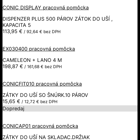
CONIC DISPLAY pracovná pomôcka
DISPENZER PLUS 500 PÁROV ZÁTOK DO UŠÍ ,
KAPACITA 5
113,95
€
/
92,64
€
bez DPH
EX030400 pracovná pomôcka
CAMELEON + LANO 4 M
198,87
€
/
161,68
€
bez DPH
CONICFIT010 pracovná pomôcka
ZÁTKY DO UŠÍ SO ŠNÚRK.10 PÁROV
15,65
€
/
12,72
€
bez DPH
Dopredaj
CONICAP01 pracovná pomôcka
ZÁTKY DO UŠÍ NA SKLADAC.DRŽIAK