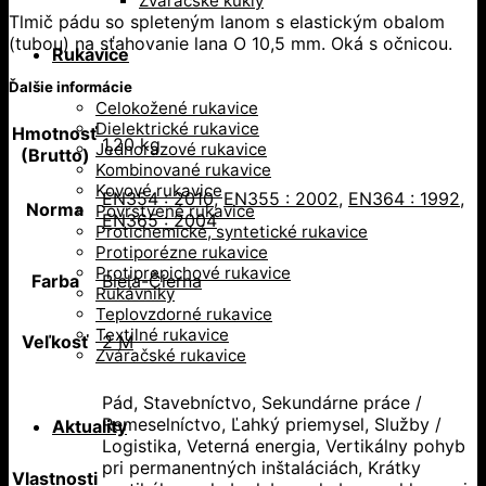
Zváračské kukly
Tlmič pádu so spleteným lanom s elastickým obalom
(tubou) na sťahovanie lana O 10,5 mm. Oká s očnicou.
Rukavice
Ďalšie informácie
Celokožené rukavice
Dielektrické rukavice
Hmotnosť
1,20 kg
Jednorazové rukavice
(Brutto)
Kombinované rukavice
Kovové rukavice
EN354 : 2010
,
EN355 : 2002
,
EN364 : 1992
,
Norma
Povrstvené rukavice
EN365 : 2004
Protichemické, syntetické rukavice
Protiporézne rukavice
Protiprepichové rukavice
Farba
Biela-Čierna
Rukávniky
Teplovzdorné rukavice
Textilné rukavice
Veľkosť
2 M
Zváračské rukavice
Pád, Stavebníctvo, Sekundárne práce /
Remeselníctvo, Ľahký priemysel, Služby /
Aktuality
Logistika, Veterná energia, Vertikálny pohyb
pri permanentných inštaláciách, Krátky
Vlastnosti