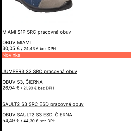
MIAMI S1P SRC pracovná obuv
OBUV MIAMI
30,05
€
/
24,43
€
bez DPH
Novinka
JUMPER3 S3 SRC pracovná obuv
OBUV S3, ČIERNA
26,94
€
/
21,90
€
bez DPH
SAULT2 S3 SRC ESD pracovná obuv
OBUV SAULT2 S3 ESD, ČIERNA
54,49
€
/
44,30
€
bez DPH