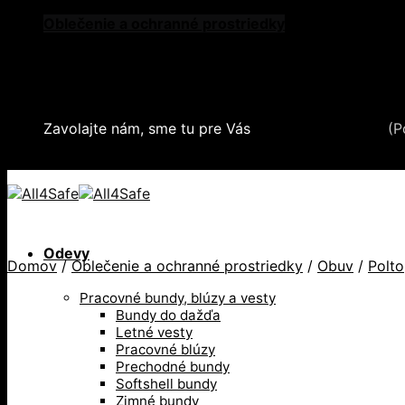
Skip
Oblečenie a ochranné prostriedky
to
Zdvíhacia a manipulačná technika
content
Záchytné systémy a kolektívna ochrana
Snehové reťaze
Serea Locks
Zavolajte nám, sme tu pre Vás
+421 2 321 443 16
(P
+421 2 321 443 16 / Po-Pia: 8-17hod.
Odevy
Domov
/
Oblečenie a ochranné prostriedky
/
Obuv
/
Polt
Pracovné bundy, blúzy a vesty
Bundy do dažďa
Letné vesty
Pracovné blúzy
Prechodné bundy
Softshell bundy
Zimné bundy