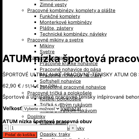
Zimné vesty
Pracovné kombinézy, komplety a plášte
Funkčné komplety
Monterkové kombinézy
Plášte, zástery
Technické kombinézy, návleky
Pracovné mikiny a svetre
Mikiny
Svetre
ATUM nízka športová praco
Pracovné nohavice
Pracovné krátke nohavice
Pracovné nohavice do pása
ŠPORTOVÉ ULTRAĽAHKÉ PRACOVNÉ TENISKY ATUM OB S
Pracovné nohavice na traky
Softshell nohavice
62,90
€
/
51,14
€
bez DPH
Zateplené pracovné nohavice
Pracovné tričká a polokošele
Športové a ultraľahké pracovné tenisky inšpirované beho
Košele, polokošele
Tričká s dlhým rukávom
Veľkosť
Vymazať
Tričká s krátkym rukávom
Doplnky
ATUM nízka športová pracovná obuv
Čiapky, kukly
množstvo
Kolenačky, menovky
ATUM
Opasky, traky
Pridať do košíka