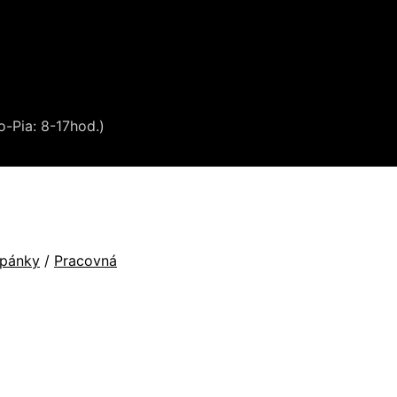
o-Pia: 8-17hod.)
opánky
/
Pracovná