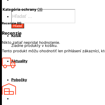
Kategória ochrany
OB
Products
search
Recenzie (0)
Hľadať
Recenzie
Košík
Nikto zatiaľ nepridal hodnotenie.
Žiadne produkty v košíku.
Tento produkt môžu ohodnotiť len prihlásení zákazníci, ktor
Aktuality
Pobočky