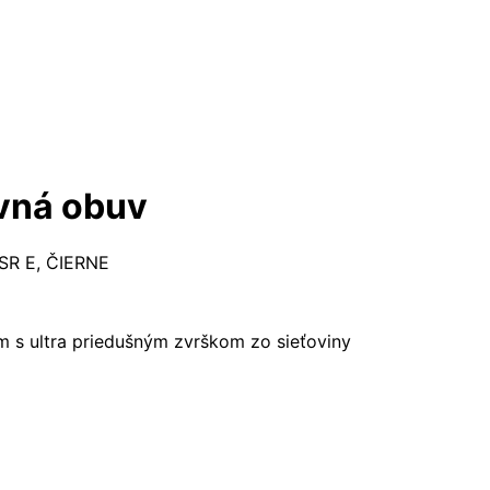
vná obuv
R E, ČIERNE
m s ultra priedušným zvrškom zo sieťoviny