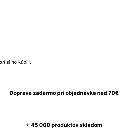
í si ho kúpili.
Doprava zadarmo
pri objednávke nad
70€
+ 45 000
produktov skladom