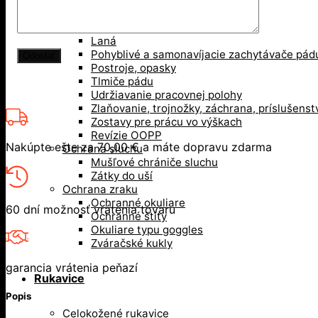
Nárazuodolné šiltovky
Ochrana pri práci vo výškach
Karabíny, kotvy
Laná
Pohyblivé a samonavíjacie zachytávače pád
Postroje, opasky
Tlmiče pádu
Udržiavanie pracovnej polohy
Zlaňovanie, trojnožky, záchrana, príslušenst
Zostavy pre prácu vo výškach
Revízie OOPP
Nakúpte ešte za
70,00
€
a máte dopravu zdarma
Ochrana sluchu
Mušľové chrániče sluchu
Zátky do uší
Ochrana zraku
Ochranné okuliare
60 dní možnosť vrátenia tovaru
Ochranné štíty
Okuliare typu goggles
Zváračské kukly
garancia vrátenia peňazí
Rukavice
Popis
Celokožené rukavice