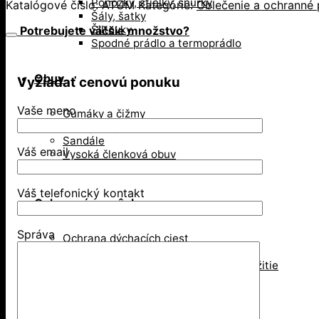
nízka
Ponožky, stielky, šnúrky
Katalógové číslo:
ATUM
Kategórie:
Oblečenie a ochranné 
športová
Šály, šatky
pracovná
Šiltovky
Potrebujete väčšie množstvo?
Spodné prádlo a termoprádlo
obuv
Obuv
Vyžiadať cenovú ponuku
Vaše meno
Gumáky a čižmy
Poltopánky
Sandále
Váš email
Vysoká členková obuv
Zimná obuv
Váš telefonický kontakt
Ochranné pomôcky
Správa
Ochrana dýchacích ciest
Jednorázové respirátory
Respirátory na viacnásobné použitie
Rúška
Ochrana hlavy
Bezpečnostné prilby