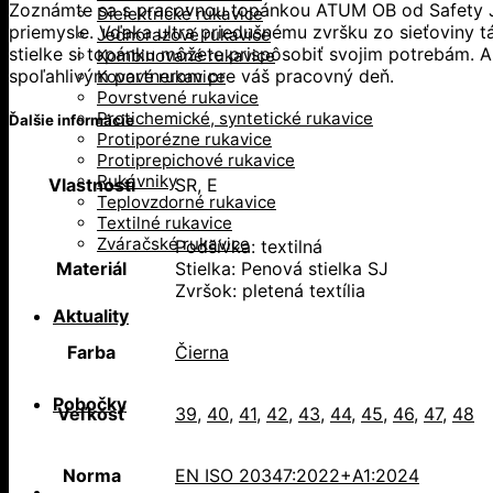
Zoznámte sa s pracovnou topánkou ATUM OB od Safety J
Dielektrické rukavice
priemysle. Vďaka ultra priedušnému zvršku zo sieťoviny t
Jednorazové rukavice
stielke si topánku môžete prispôsobiť svojim potrebám.
Kombinované rukavice
spoľahlivým partnerom pre váš pracovný deň.
Kovové rukavice
Povrstvené rukavice
Protichemické, syntetické rukavice
Ďalšie informácie
Protiporézne rukavice
Protiprepichové rukavice
Rukávniky
Vlastnosti
SR, E
Teplovzdorné rukavice
Textilné rukavice
Zváračské rukavice
Podšívka: textilná
Materiál
Stielka: Penová stielka SJ
Zvršok: pletená textília
Aktuality
Farba
Čierna
Pobočky
Veľkosť
39
,
40
,
41
,
42
,
43
,
44
,
45
,
46
,
47
,
48
Norma
EN ISO 20347:2022+A1:2024