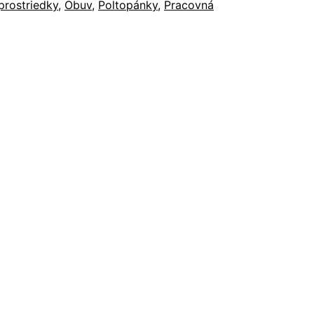
prostriedky
,
Obuv
,
Poltopánky
,
Pracovná