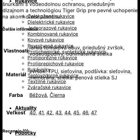
Rukavice
šnúrkami s vodeodolnou ochranou, priedušným
dizajnom a technológiou Tiger Grip pre pevné uchopenie
Celokožené rukavice
na akomkoľvek povrchu.
Dielektrické rukavice
Jednorazové rukavice
Ďalšie informácie
Kombinované rukavice
Kovové rukavice
Povrstvené rukavice
ľahká tenisková obuv, priedušný zvršok,
Vlastnosti
Protichemické, syntetické rukavice
vodeodpudivý, odnímateľná stielka
Protiporézne rukavice
Protiprepichové rukavice
Rukávniky
zvršok: TPU, sieťovina, podšívka: sieťovina,
Materiál
Teplovzdorné rukavice
membrána, stielka: penová stielka SJ
Textilné rukavice
Zváračské rukavice
Farba
Béžová
,
Čierna
Aktuality
Veľkosť
40
,
41
,
42
,
43
,
44
,
45
,
46
,
47
Recenzie (0)
Pobočky