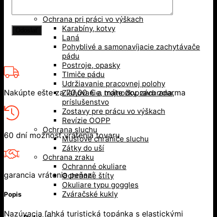
Bezpečnostné prilby
Nárazuodolné šiltovky
Ochrana pri práci vo výškach
Karabíny, kotvy
Laná
Pohyblivé a samonavíjacie zachytávače
pádu
Postroje, opasky
Tlmiče pádu
Udržiavanie pracovnej polohy
Nakúpte ešte za
70,00
€
a máte dopravu zdarma
Zlaňovanie, trojnožky, záchrana,
príslušenstvo
Zostavy pre prácu vo výškach
Revízie OOPP
Ochrana sluchu
60 dní možnosť vrátenia tovaru
Mušľové chrániče sluchu
Zátky do uší
Ochrana zraku
Ochranné okuliare
garancia vrátenia peňazí
Ochranné štíty
Okuliare typu goggles
Zváračské kukly
Popis
Nazúvacia ľahká turistická topánka s elastickými