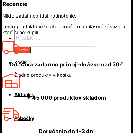
Recenzie
Nikto zatiaľ nepridal hodnotenie.
Tento produkt môžu ohodnotiť len prihlásení zákazníci,
Products
ktorí si ho kúpili.
search
Hľadať
Košík
Doprava zadarmo
pri objednávke nad
70€
Žiadne produkty v košíku.
Aktuality
+ 45 000
produktov skladom
Pobočky
Doručenie do
1-3 dní