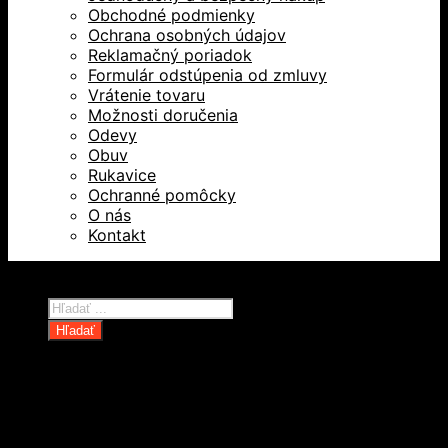
Obchodné podmienky
Ochrana osobných údajov
Reklamačný poriadok
Formulár odstúpenia od zmluvy
Vrátenie tovaru
Možnosti doručenia
Odevy
Obuv
Rukavice
Ochranné pomôcky
O nás
Kontakt
Všetky práva vyhradené © 2026
Products
search
Hľadať
Domov
Oblečenie a ochranné prostriedky
Odevy
Obuv
Ochranné pomôcky