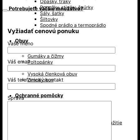
Opasky, traky
s
Ponožky, stielky, šnúrky
membránou
Potrebujete väčšie množstvo?
Šály, šatky
Šiltovky
Spodné prádlo a termoprádlo
Vyžiadať cenovú ponuku
Obuv
Vaše meno
Gumáky a čižmy
Váš email
Poltopánky
Sandále
Vysoká členková obuv
Váš telefonický kontakt
Zimná obuv
Ochranné pomôcky
Správa
Ochrana dýchacích ciest
Jednorázové respirátory
Respirátory na viacnásobné použitie
Rúška
Ochrana hlavy