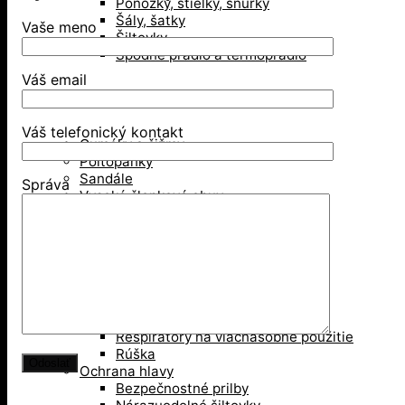
Ponožky, stielky, šnúrky
Šály, šatky
Vaše meno
Šiltovky
Spodné prádlo a termoprádlo
Váš email
Obuv
Váš telefonický kontakt
Gumáky a čižmy
Poltopánky
Sandále
Správa
Vysoká členková obuv
Zimná obuv
Ochranné pomôcky
Ochrana dýchacích ciest
Jednorázové respirátory
Respirátory na viacnásobné použitie
Rúška
Ochrana hlavy
Bezpečnostné prilby