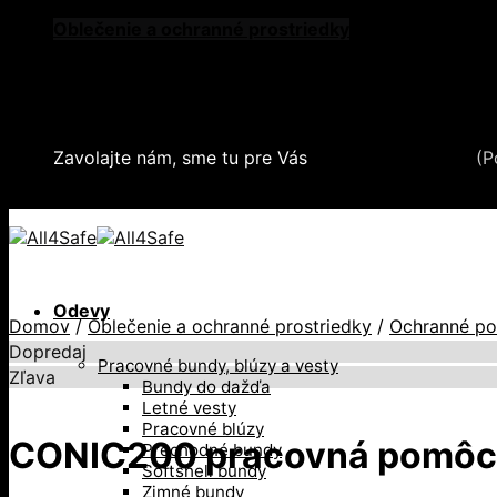
Skip
Oblečenie a ochranné prostriedky
to
Zdvíhacia a manipulačná technika
content
Záchytné systémy a kolektívna ochrana
Snehové reťaze
Serea Locks
Zavolajte nám, sme tu pre Vás
+421 2 321 443 16
(P
+421 2 321 443 16 / Po-Pia: 8-17hod.
Odevy
Domov
/
Oblečenie a ochranné prostriedky
/
Ochranné p
Dopredaj
Pracovné bundy, blúzy a vesty
Zľava
Bundy do dažďa
Letné vesty
Pracovné blúzy
CONIC200 pracovná pomôc
Prechodné bundy
Softshell bundy
Zimné bundy