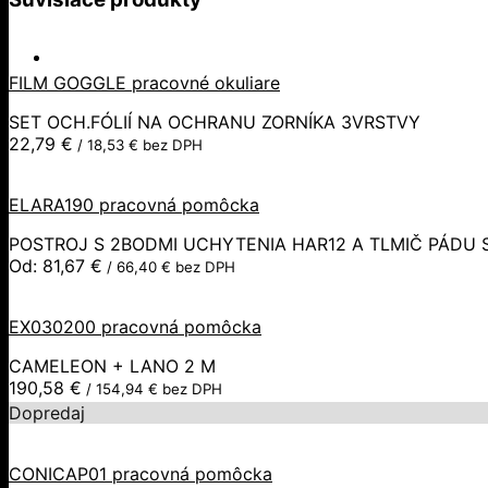
FILM GOGGLE pracovné okuliare
SET OCH.FÓLIÍ NA OCHRANU ZORNÍKA 3VRSTVY
22,79
€
/
18,53
€
bez DPH
ELARA190 pracovná pomôcka
POSTROJ S 2BODMI UCHYTENIA HAR12 A TLMIČ PÁDU
Od:
81,67
€
/
66,40
€
bez DPH
EX030200 pracovná pomôcka
CAMELEON + LANO 2 M
190,58
€
/
154,94
€
bez DPH
Dopredaj
CONICAP01 pracovná pomôcka