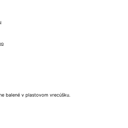
u
vo
lne balené v plastovom vrecúšku.