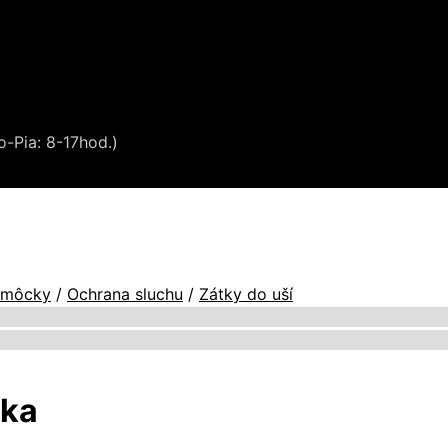
o-Pia: 8-17hod.)
omôcky
/
Ochrana sluchu
/
Zátky do uší
ka