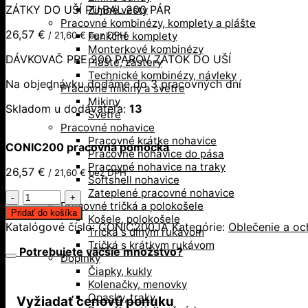
ZÁTKY DO UŠÍ PU,BAL.200 PÁR
Zimné vesty
Pracovné kombinézy, komplety a plášte
26,57
€
/
21,60
€
bez DPH
Funkčné komplety
Monterkové kombinézy
DÁVKOVAČ PRE 200 PÁROV ZÁTOK DO UŠÍ
Plášte, zástery
Technické kombinézy, návleky
Na objednávku dodáme do 3 pracovných dní
Pracovné mikiny a svetre
Mikiny
Skladom u dodávateľa:
13
Svetre
Pracovné nohavice
Pracovné krátke nohavice
CONIC200 pracovná pomôcka
Pracovné nohavice do pása
Pracovné nohavice na traky
26,57
€
/
21,60
€
bez DPH
Softshell nohavice
Zateplené pracovné nohavice
množstvo
Pracovné tričká a polokošele
CONIC200
Pridať do košíka
Košele, polokošele
pracovná
Katalógové číslo:
CONIC200JA
Kategórie:
Oblečenie a oc
Tričká s dlhým rukávom
pomôcka
Tričká s krátkym rukávom
Potrebujete väčšie množstvo?
Doplnky
Čiapky, kukly
Kolenačky, menovky
Opasky, traky
Vyžiadať cenovú ponuku