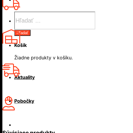
Products
search
Hľadať
Košík
Žiadne produkty v košíku.
Aktuality
Pobočky
Súvisiace produkty