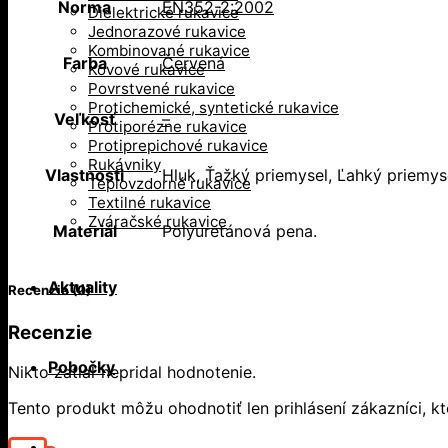
Norma
EN352-2:2002
Dielektrické rukavice
Jednorazové rukavice
Kombinované rukavice
Farba
Červená
Kovové rukavice
Povrstvené rukavice
Protichemické, syntetické rukavice
Veľkosť
–
Protiporézne rukavice
Protiprepichové rukavice
Rukávniky
Vlastnosti
Hluk, Ťažký priemysel, Ľahký priemyse
Teplovzdorné rukavice
Textilné rukavice
Zváračské rukavice
Materiál
Polyuretánová pena.
Aktuality
Recenzie (0)
Recenzie
Pobočky
Nikto zatiaľ nepridal hodnotenie.
Tento produkt môžu ohodnotiť len prihlásení zákazníci, ktor