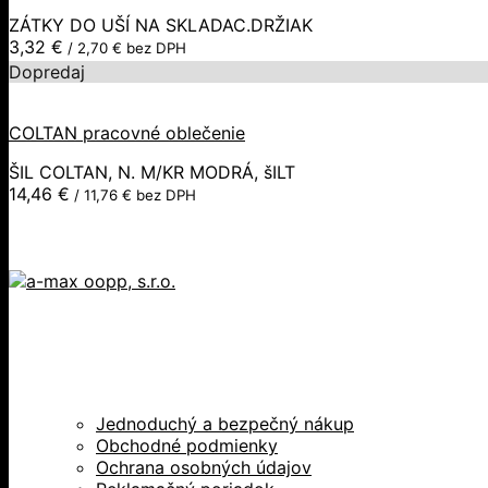
ZÁTKY DO UŠÍ NA SKLADAC.DRŽIAK
3,32
€
/
2,70
€
bez DPH
Dopredaj
COLTAN pracovné oblečenie
ŠIL COLTAN, N. M/KR MODRÁ, šILT
14,46
€
/
11,76
€
bez DPH
Jednoduchý a bezpečný nákup
Obchodné podmienky
Ochrana osobných údajov