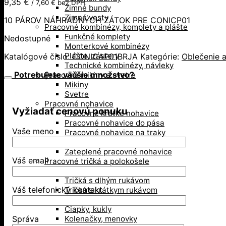
9,35
€
/
7,60
€
bez DPH
Zimné bundy
Zimné vesty
10 PÁROV NÁHRADNÝCH ZÁTOK PRE CONICP01
Pracovné kombinézy, komplety a plášte
Funkčné komplety
Nedostupné
Monterkové kombinézy
Plášte, zástery
Katalógové číslo:
CONICAP01BRJA
Kategórie:
Oblečenie a
Technické kombinézy, návleky
Potrebujete väčšie množstvo?
Pracovné mikiny a svetre
Mikiny
Svetre
Pracovné nohavice
Vyžiadať cenovú ponuku
Pracovné krátke nohavice
Pracovné nohavice do pása
Vaše meno
Pracovné nohavice na traky
Softshell nohavice
Zateplené pracovné nohavice
Váš email
Pracovné tričká a polokošele
Košele, polokošele
Tričká s dlhým rukávom
Váš telefonický kontakt
Tričká s krátkym rukávom
Doplnky
Čiapky, kukly
Kolenačky, menovky
Správa