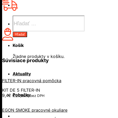
Products
search
Hľadať
Košík
Žiadne produkty v košíku.
Súvisiace produkty
Aktuality
FILTER-IN pracovná pomôcka
KIT DE 5 FILTER-IN
Pobočky
9,42
€
/
7,66
€
bez DPH
EGON SMOKE pracovné okuliare