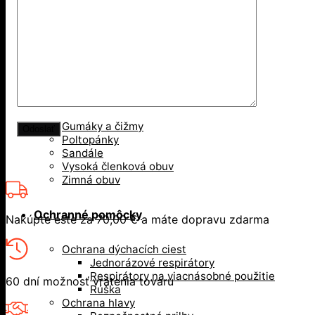
Opasky, traky
Ponožky, stielky, šnúrky
Šály, šatky
Šiltovky
Spodné prádlo a termoprádlo
Obuv
Gumáky a čižmy
Poltopánky
Sandále
Vysoká členková obuv
Zimná obuv
Ochranné pomôcky
Nakúpte ešte za
70,00
€
a máte dopravu zdarma
Ochrana dýchacích ciest
Jednorázové respirátory
Respirátory na viacnásobné použitie
60 dní možnosť vrátenia tovaru
Rúška
Ochrana hlavy