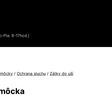
o-Pia: 8-17hod.)
omôcky
/
Ochrana sluchu
/
Zátky do uší
omôcka