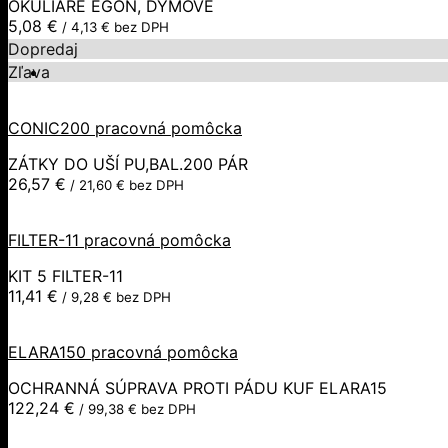
OKULIARE EGON, DYMOVÉ
5,08
€
/
4,13
€
bez DPH
Dopredaj
Zľava
CONIC200 pracovná pomôcka
ZÁTKY DO UŠÍ PU,BAL.200 PÁR
26,57
€
/
21,60
€
bez DPH
FILTER-11 pracovná pomôcka
KIT 5 FILTER-11
11,41
€
/
9,28
€
bez DPH
ELARA150 pracovná pomôcka
OCHRANNÁ SÚPRAVA PROTI PÁDU KUF ELARA15
122,24
€
/
99,38
€
bez DPH