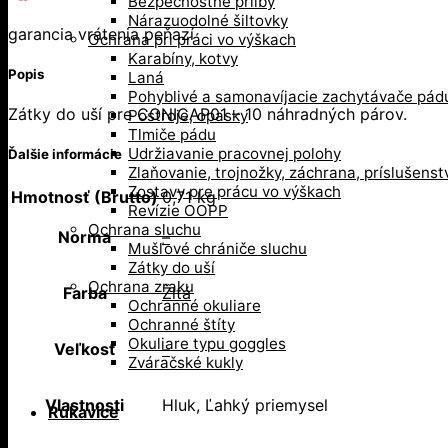
Bezpečnostné prilby
Nárazuodolné šiltovky
garancia vrátenia peňazí
Ochrana pri práci vo výškach
Karabíny, kotvy
Popis
Laná
Pohyblivé a samonavíjacie zachytávače pád
Zátky do uší pre CONICAP01 – 10 náhradných párov.
Postroje, opasky
Tlmiče pádu
Udržiavanie pracovnej polohy
Ďalšie informácie
Zlaňovanie, trojnožky, záchrana, príslušenst
Zostavy pre prácu vo výškach
Hmotnosť (Brutto)
0,71 kg
Revízie OOPP
Ochrana sluchu
Norma
–
Mušľové chrániče sluchu
Zátky do uší
Ochrana zraku
Farba
Žltá
Ochranné okuliare
Ochranné štíty
Okuliare typu goggles
Veľkosť
–
Zváračské kukly
Vlastnosti
Hluk, Ľahký priemysel
Rukavice