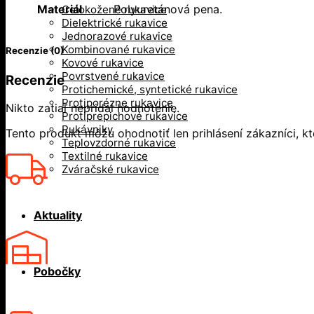
Materiál
Polyuretánová pena.
Celokožené rukavice
Dielektrické rukavice
Jednorazové rukavice
Kombinované rukavice
Recenzie (0)
Kovové rukavice
Povrstvené rukavice
Recenzie
Protichemické, syntetické rukavice
Protiporézne rukavice
Nikto zatiaľ nepridal hodnotenie.
Protiprepichové rukavice
Rukávniky
Tento produkt môžu ohodnotiť len prihlásení zákazníci, ktor
Teplovzdorné rukavice
Textilné rukavice
Zváračské rukavice
Aktuality
Pobočky