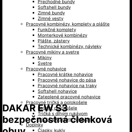
Prechodné bundy
Softshell bundy
Zimné bundy
Zimné vesty
Pracovné kombinézy, komplety a plášte
Funkčné komplety
Monterkové kombinézy
Plášte, zástery
Technické kombinézy, návleky
Pracovné mikiny a svetre
Mikiny
Svetre
Pracovné nohavice
Pracovné krátke nohavice
Pracovné nohavice do pása
Pracovné nohavice na traky
Softshell nohavice
Zateplené pracovné nohavice
Pracovné tričká a polokošele
DAKAR EW S3
Košele, polokošele
Tričká s dlhým rukávom
bezpečnostná členková
Tričká s krátkym rukávom
Doplnky
obuv
Čiapky, kukly