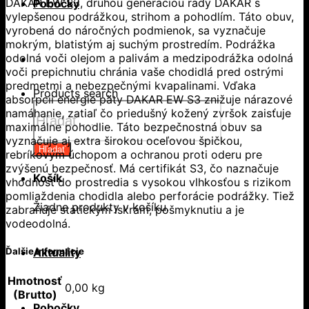
DAKAR EW S3, druhou generáciou rady DAKAR s
Pobočky
vylepšenou podrážkou, strihom a pohodlím. Táto obuv,
vyrobená do náročných podmienok, sa vyznačuje
mokrým, blatistým aj suchým prostredím. Podrážka
odolná voči olejom a palivám a medzipodrážka odolná
voči prepichnutiu chránia vaše chodidlá pred ostrými
predmetmi a nebezpečnými kvapalinami. Vďaka
Products search
absorpcii energie päty DAKAR EW S3 znižuje nárazové
namáhanie, zatiaľ čo priedušný kožený zvršok zaisťuje
maximálne pohodlie. Táto bezpečnostná obuv sa
vyznačuje aj extra širokou oceľovou špičkou,
Hľadať
rebríkovým úchopom a ochranou proti oderu pre
zvýšenú bezpečnosť. Má certifikát S3, čo naznačuje
Košík
vhodnosť do prostredia s vysokou vlhkosťou s rizikom
pomliaždenia chodidla alebo perforácie podrážky. Tiež
Žiadne produkty v košíku.
zabraňuje statickým iskrám, pošmyknutiu a je
vodeodolná.
Aktuality
Ďalšie informácie
Hmotnosť
0,00 kg
(Brutto)
Pobočky