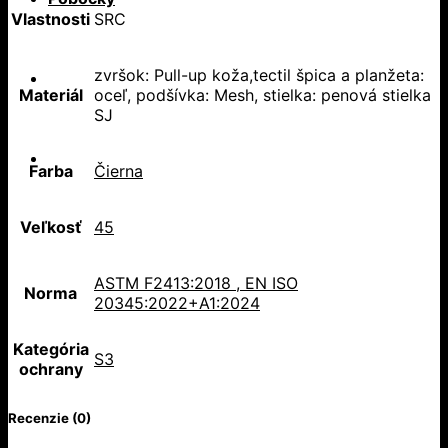
Vlastnosti
SRC
zvršok: Pull-up koža,tectil špica a planžeta:
Materiál
oceľ, podšívka: Mesh, stielka: penová stielka
SJ
Farba
Čierna
Veľkosť
45
ASTM F2413:2018 , EN ISO
Norma
20345:2022+A1:2024
Kategória
S3
ochrany
Recenzie (0)