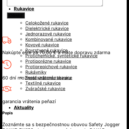
Rukavice
Celokožené rukavice
Dielektrické rukavice
Jednorazové rukavice
Kombinované rukavice
Kovové rukavice
Povrstvené rukavice
Nakúpte ešte za
70,00
€
a máte dopravu zdarma
Protichemické, syntetické rukavice
Protiporézne rukavice
Protiprepichové rukavice
Rukávniky
60 dní možnosť vrátenia tovaru
Teplovzdorné rukavice
Textilné rukavice
Zváračské rukavice
garancia vrátenia peňazí
Aktuality
Popis
Zoznámte sa s bezpečnostnou obuvou Safety Jogger