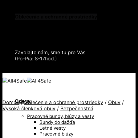
Skip to content
Oblečenie a ochranné prostriedky
Zdvíhacia a manipulačná technika
Záchytné systémy a kolektívna ochrana
Snehové reťaze
Serea Locks
Zavolajte nám, sme tu pre Vás
+421 2 321 443 16
(Po-Pia: 8-17hod.)
+421 2 321 443 16 / Po-Pia: 8-17hod.
Odevy
Domov
/
Oblečenie a ochranné prostriedky
/
Obuv
/
Vysoká členková obuv
/
Bezpečnostná
Pracovné bundy, blúzy a vesty
Bundy do dažďa
Letné vesty
Pracovné blúzy