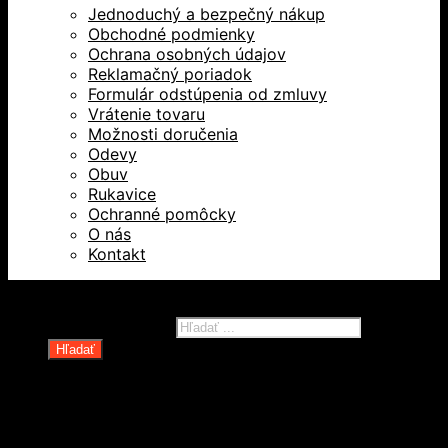
Jednoduchý a bezpečný nákup
Obchodné podmienky
Ochrana osobných údajov
Reklamačný poriadok
Formulár odstúpenia od zmluvy
Vrátenie tovaru
Možnosti doručenia
Odevy
Obuv
Rukavice
Ochranné pomôcky
O nás
Kontakt
Všetky práva vyhradené © 2026
Products search
Hľadať
Domov
Oblečenie a ochranné prostriedky
Odevy
Obuv