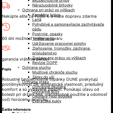
Bezpečnostné prilby
Nárazuodolné šiltovky
Ochrana pri práci vo výškach
Karabíny, kotvy
Nakúpte ešte za
70,00
€
a máte dopravu zdarma
Laná
Pohyblivé a samonavíjacie zachytávače
pádu
Postroje, opasky
60 dní možnosť vrátenia tovaru
Tlmiče pádu
Udržiavanie pracovnej polohy
Zlaňovanie, trojnožky, záchrana,
príslušenstvo
Zostavy pre prácu vo výškach
garancia vrátenia peňazí
Revízie OOPP
Ochrana sluchu
Popis
Mušľové chrániče sluchu
Zátky do uší
Robustné bezpečnostné topánky DUNE poskytujú
Ochrana zraku
protišmykovosť SR, antistatické vlastnosti, priedušný
Ochranné okuliare
komfort a sú vybavené zipsom. Ponúkajú úľavu od
Ochranné štíty
bolesti pri držaní tela, viacnásobné použitie a odolnosť
Okuliare typu goggles
voči horúcemu povrchu.
Zváračské kukly
Ďalšie informácie