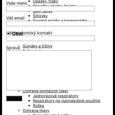
Opasky, traky
Vaše meno
Ponožky, stielky, šnúrky
Šály, šatky
Šiltovky
Váš email
Spodné prádlo a termoprádlo
Váš telefonický kontakt
Obuv
Gumáky a čižmy
Správa
Poltopánky
Sandále
Vysoká členková obuv
Zimná obuv
Ochranné pomôcky
Ochrana dýchacích ciest
Jednorázové respirátory
Respirátory na viacnásobné použitie
Rúška
Ochrana hlavy