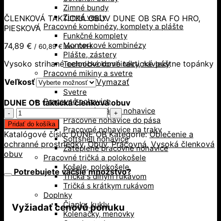
Zimné bundy
Zimné vesty
ČLENKOVÁ TAKTICKÁ OBUV DUNE OB SRA FO HRO,
Pracovné kombinézy, komplety a plášte
PIESKOVÁ
Funkčné komplety
Monterkové kombinézy
74,89
€
/
60,89
€
bez DPH
Plášte, zástery
Vysoko strihané celoobvodové taktické púštne topánky
Technické kombinézy, návleky
Pracovné mikiny a svetre
Veľkosť
Vymazať
Mikiny
Svetre
Pracovné nohavice
DUNE OB taktická členková obuv
Pracovné krátke nohavice
množstvo
Pracovné nohavice do pása
DUNE
Pridať do košíka
Pracovné nohavice na traky
OB
Katalógové číslo:
DUNE OB
Kategórie:
Oblečenie a
Softshell nohavice
taktická
ochranné prostriedky
,
Obuv
,
Pracovná
,
Vysoká členková
Zateplené pracovné nohavice
členková
obuv
Pracovné tričká a polokošele
obuv
Košele, polokošele
Potrebujete väčšie množstvo?
Tričká s dlhým rukávom
Tričká s krátkym rukávom
Doplnky
Čiapky, kukly
Vyžiadať cenovú ponuku
Kolenačky, menovky