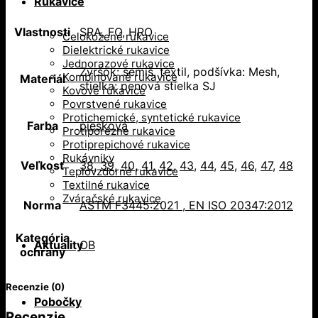
Rukavice
Vlastnosti
SRA, FO, HRO
Celokožené rukavice
Dielektrické rukavice
Jednorazové rukavice
Zvršok: semiš, textil, podšívka: Mesh,
Kombinované rukavice
Materiál
stielka: penová stielka SJ
Kovové rukavice
Povrstvené rukavice
Protichemické, syntetické rukavice
Farba
piesková
Protiporézne rukavice
Protiprepichové rukavice
Rukávniky
Veľkosť
38
,
39
,
40
,
41
,
42
,
43
,
44
,
45
,
46
,
47
,
48
Teplovzdorné rukavice
Textilné rukavice
Zváračské rukavice
Norma
ASTM F3445:2021 , EN ISO 20347:2012
Kategória
Aktuality
OB
ochrany
Recenzie (0)
Pobočky
Recenzie