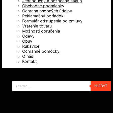
Jednoduchý a bezpečný nákup
Obchodné podmienky
Ochrana osobných údajov
Reklamačný poriadok
Formulár odstúpenia od zmluvy
Vrátenie tovaru
Možnosti doručenia
Odevy
Obuv
Rukavice
Ochranné pomôcky
O nás
Kontakt
Všetky práva vyhradené © 2026
Products
HĽADAŤ
search
Domov
Oblečenie a ochranné prostriedky
Odevy
Obuv