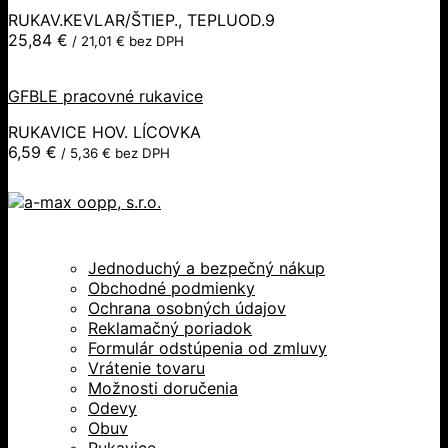
RUKAV.KEVLAR/ŠTIEP., TEPLUOD.9
25,84
€
/
21,01
€
bez DPH
GFBLE pracovné rukavice
RUKAVICE HOV. LÍCOVKA
6,59
€
/
5,36
€
bez DPH
Jednoduchý a bezpečný nákup
Obchodné podmienky
Ochrana osobných údajov
Reklamačný poriadok
Formulár odstúpenia od zmluvy
Vrátenie tovaru
Možnosti doručenia
Odevy
Obuv
Rukavice