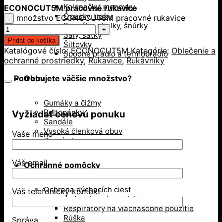
Kolenačky, menovky
ECONOCUT5M pracovné rukavice
Opasky, traky
množstvo ECONOCUT5M pracovné rukavice
Ponožky, stielky, šnúrky
Šály, šatky
Pridať do košíka
Šiltovky
Katalógové číslo:
ECONOCUT5M
Kategórie:
Oblečenie a
Spodné prádlo a termoprádlo
ochranné prostriedky
,
Rukavice
,
Rukávniky
Potrebujete väčšie množstvo?
Obuv
Gumáky a čižmy
Poltopánky
Vyžiadať cenovú ponuku
Sandále
Vysoká členková obuv
Vaše meno
Zimná obuv
Váš email
Ochranné pomôcky
Ochrana dýchacích ciest
Váš telefonický kontakt
Jednorázové respirátory
Respirátory na viacnásobné použitie
Rúška
Správa