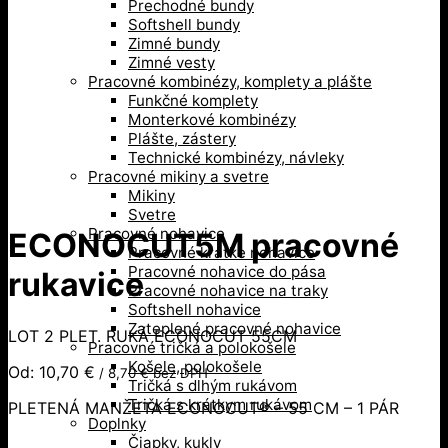
Prechodné bundy
Softshell bundy
Zimné bundy
Zimné vesty
Pracovné kombinézy, komplety a plášte
Funkčné komplety
Monterkové kombinézy
Plášte, zástery
Technické kombinézy, návleky
Pracovné mikiny a svetre
Mikiny
Svetre
Pracovné nohavice
ECONOCUT5M pracovné
Pracovné krátke nohavice
Pracovné nohavice do pása
rukavice
Pracovné nohavice na traky
Softshell nohavice
Zateplené pracovné nohavice
LOT 2 PLET. RUKÁ ECONOCUT 55CM
Pracovné tričká a polokošele
Košele, polokošele
Od:
10,70
€
/
8,70
€
bez DPH
Tričká s dlhým rukávom
Tričká s krátkym rukávom
PLETENÁ MANŽETA ECONOCUT® – 55 CM – 1 PÁR
Doplnky
Čiapky, kukly