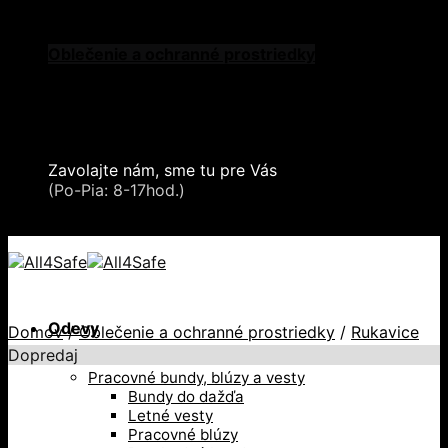
Skip to content
Oblečenie a ochranné prostriedky
Zdvíhacia a manipulačná technika
Záchytné systémy a kolektívna ochrana
Snehové reťaze
Serea Locks
Zavolajte nám, sme tu pre Vás
+421 2 321 443 16
(Po-Pia: 8-17hod.)
+421 2 321 443 16 / Po-Pia: 8-17hod.
Odevy
Domov
/
Oblečenie a ochranné prostriedky
/
Rukavice
Dopredaj
Pracovné bundy, blúzy a vesty
Bundy do dažďa
Letné vesty
Pracovné blúzy