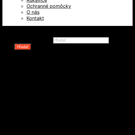
Ochranné pomôcky
O nás
Kontakt
Všetky práva vyhradené © 2026
Products search
Hľadať
Domov
Oblečenie a ochranné prostriedky
Odevy
Obuv
Ochranné pomôcky
Rukavice
Revízie OOPP
Zdvíhacia a manipulačná technika
Kolesá a kolieska
Oceľové laná a viazaky
Paletové vozíky a manipulačná technika
Rudle a plošinové vozíky
Spotrebné reťaze, lanká a príslušenstvo
Technické reťaze