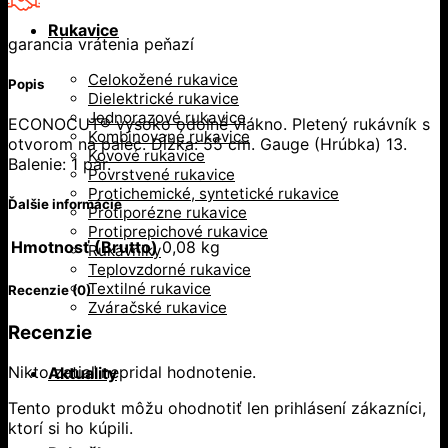
Rukavice
garancia vrátenia peňazí
Celokožené rukavice
Popis
Dielektrické rukavice
Jednorazové rukavice
ECONOCUT® vysoko odolné vlákno. Pletený rukávník s
Kombinované rukavice
otvorom na palec. Dĺžka: 55 cm. Gauge (Hrúbka) 13.
Kovové rukavice
Balenie: 1 pár.
Povrstvené rukavice
Protichemické, syntetické rukavice
Ďalšie informácie
Protiporézne rukavice
Protiprepichové rukavice
Hmotnosť (Brutto)
0,08 kg
Rukávniky
Teplovzdorné rukavice
Textilné rukavice
Recenzie (0)
Zváračské rukavice
Recenzie
Nikto zatiaľ nepridal hodnotenie.
Aktuality
Tento produkt môžu ohodnotiť len prihlásení zákazníci,
ktorí si ho kúpili.