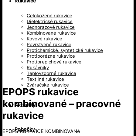
Rukavice
Celokožené rukavice
Dielektrické rukavice
Jednorazové rukavice
Kombinované rukavice
Kovové rukavice
Povrstvené rukavice
Protichemické, syntetické rukavice
Protiporézne rukavice
Protiprepichové rukavice
Rukávniky
Teplovzdorné rukavice
Textilné rukavice
Zváračské rukavice
EPOPS rukavice
kombinované – pracovné
Aktuality
rukavice
Pobočky
EPOPS RUKAVICE KOMBINOVANé