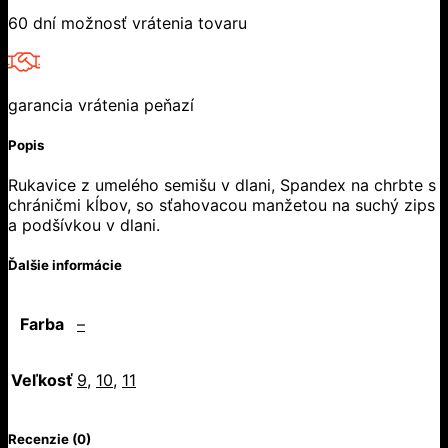
60 dní možnosť vrátenia tovaru
garancia vrátenia peňazí
Popis
Rukavice z umelého semišu v dlani, Spandex na chrbte s
chráničmi kĺbov, so sťahovacou manžetou na suchý zips
a podšívkou v dlani.
Ďalšie informácie
Farba
–
Veľkosť
9
,
10
,
11
Recenzie (0)