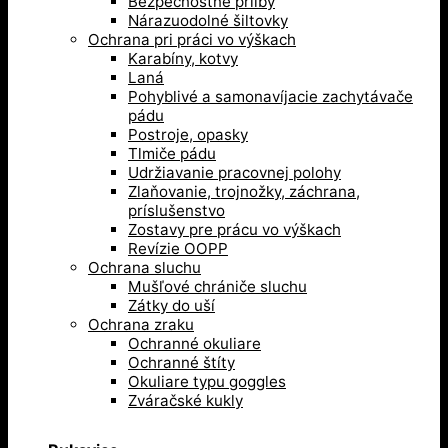
Bezpečnostné prilby
Nárazuodolné šiltovky
Ochrana pri práci vo výškach
Karabíny, kotvy
Laná
Pohyblivé a samonavíjacie zachytávače
pádu
Postroje, opasky
Tlmiče pádu
Udržiavanie pracovnej polohy
Zlaňovanie, trojnožky, záchrana,
príslušenstvo
Zostavy pre prácu vo výškach
Revízie OOPP
Ochrana sluchu
Mušľové chrániče sluchu
Zátky do uší
Ochrana zraku
Ochranné okuliare
Ochranné štíty
Okuliare typu goggles
Zváračské kukly