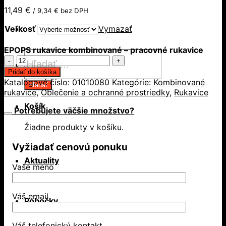
11,49
€
/
9,34
€
bez DPH
Veľkosť
Vymazať
EPOPS rukavice kombinované – pracovné rukavice
Products
množstvo
search
EPOPS
Pridať do košíka
rukavice
Katalógové číslo:
01010080
Kategórie:
Kombinované
Hľadať
kombinované
rukavice
,
Oblečenie a ochranné prostriedky
,
Rukavice
-
Košík
pracovné
Potrebujete väčšie množstvo?
rukavice
Žiadne produkty v košíku.
Vyžiadať cenovú ponuku
Aktuality
Vaše meno
Váš email
Pobočky
Váš telefonický kontakt