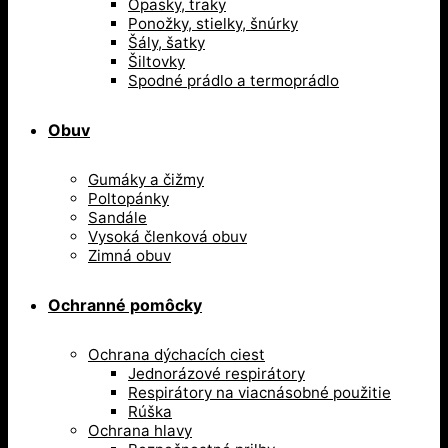
Opasky, traky
Ponožky, stielky, šnúrky
Šály, šatky
Šiltovky
Spodné prádlo a termoprádlo
Obuv
Gumáky a čižmy
Poltopánky
Sandále
Vysoká členková obuv
Zimná obuv
Ochranné pomôcky
Ochrana dýchacích ciest
Jednorázové respirátory
Respirátory na viacnásobné použitie
Rúška
Ochrana hlavy