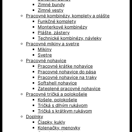
Zimné bundy
Zimné vesty
Pracovné kombinézy, komplety a plášte
Funkčné komplety
Monterkové kombinézy
Plášte, zástery
Technické kombinézy, návleky
Pracovné mikiny a svetre
Mikiny
Svetre
Pracovné nohavice
Pracovné krátke nohavice
Pracovné nohavice do pása
Pracovné nohavice na traky
Softshell nohavice
Zateplené pracovné nohavice
Pracovné tričká a polokošele
Košele, polokošele
Tričká s dlhým rukávom
Tričká s krátkym rukávom
Doplnky
Čiapky, kukly
Kolenačky, menovky