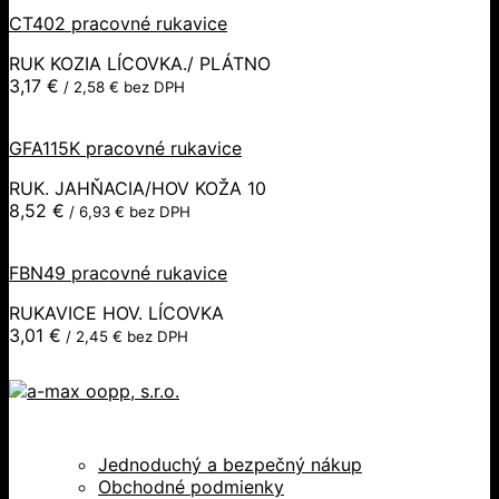
CT402 pracovné rukavice
RUK KOZIA LÍCOVKA./ PLÁTNO
3,17
€
/
2,58
€
bez DPH
GFA115K pracovné rukavice
RUK. JAHŇACIA/HOV KOŽA 10
8,52
€
/
6,93
€
bez DPH
FBN49 pracovné rukavice
RUKAVICE HOV. LÍCOVKA
3,01
€
/
2,45
€
bez DPH
Jednoduchý a bezpečný nákup
Obchodné podmienky