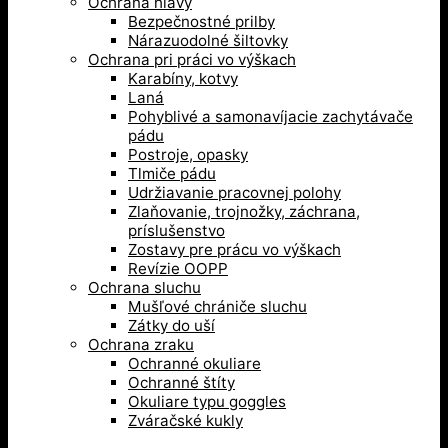
Ochrana hlavy
Bezpečnostné prilby
Nárazuodolné šiltovky
Ochrana pri práci vo výškach
Karabíny, kotvy
Laná
Pohyblivé a samonavíjacie zachytávače
pádu
Postroje, opasky
Tlmiče pádu
Udržiavanie pracovnej polohy
Zlaňovanie, trojnožky, záchrana,
príslušenstvo
Zostavy pre prácu vo výškach
Revízie OOPP
Ochrana sluchu
Mušľové chrániče sluchu
Zátky do uší
Ochrana zraku
Ochranné okuliare
Ochranné štíty
Okuliare typu goggles
Zváračské kukly