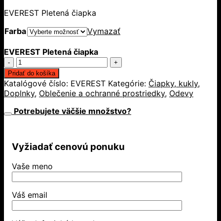
EVEREST Pletená čiapka
Farba
Vymazať
EVEREST Pletená čiapka
množstvo
EVEREST
Pridať do košíka
Pletená
Katalógové číslo:
EVEREST
Kategórie:
Čiapky, kukly
,
čiapka
Doplnky
,
Oblečenie a ochranné prostriedky
,
Odevy
Potrebujete väčšie množstvo?
Vyžiadať cenovú ponuku
Vaše meno
Váš email