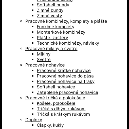
Softshell bundy
Zimné bundy
Zimné vesty
Pracovné kombinézy, komplety a plášte
Funkčné komplety
Monterkové kombinézy
Plášte, zástery
Technické kombinézy, návleky
Pracovné mikiny a svetre
Mikiny
Svetre
Pracovné nohavice
Pracovné krátke nohavice
Pracovné nohavice do pása
Pracovné nohavice na traky
Softshell nohavice
Zateplené pracovné nohavice
Pracovné tričká a polokošele
Košele, polokošele
Tričká s dlhým rukávom
Tričká s krátkym rukávom
Doplnky
Čiapky, kukly