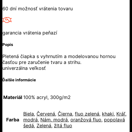
60 dní možnosť vrátenia tovaru
garancia vrátenia peňazí
Popis
Pletená čiapka s vyhrnutím a modelovanou hornou
časťou pre zaručenie tvaru a strihu.
univerzálna veľkosť
Ďalšie informácie
Materiál
100% acryl, 300g/m2
Biela
,
Červená
,
Čierna
,
fluo zelená
,
khaki
,
Kráľ.
Farba
modrá
,
Nám. modrá
,
oranžová fluo
,
popolavá
šedá
,
Zelená
,
žltá fluo