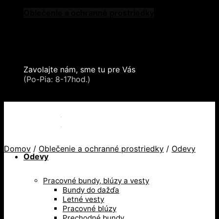
Skip
Oblečenie a ochranné prostriedky
to
Zdvíhacia a manipulačná technika
content
Záchytné systémy a kolektívna ochrana
Snehové reťaze
Serea Locks
Zavolajte nám, sme tu pre Vás
+421 2 321 443 16
(Po-Pia: 8-17hod.)
+421 2 321 443 16 / Po-Pia: 8-17hod.
Domov
/
Oblečenie a ochranné prostriedky
/
Odevy
Odevy
Pracovné bundy, blúzy a vesty
Bundy do dažďa
Letné vesty
Pracovné blúzy
Prechodné bundy