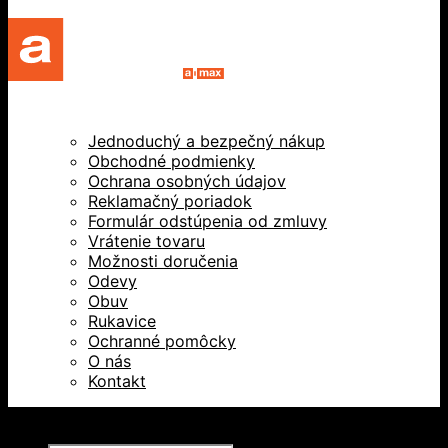
Jednoduchý a bezpečný nákup
Obchodné podmienky
Ochrana osobných údajov
Reklamačný poriadok
Formulár odstúpenia od zmluvy
Vrátenie tovaru
Možnosti doručenia
Odevy
Obuv
Rukavice
Ochranné pomôcky
O nás
Kontakt
Všetky práva vyhradené © 2026