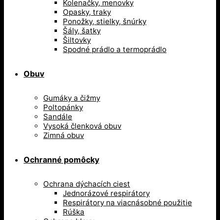
Kolenačky, menovky
Opasky, traky
Ponožky, stielky, šnúrky
Šály, šatky
Šiltovky
Spodné prádlo a termoprádlo
Obuv
Gumáky a čižmy
Poltopánky
Sandále
Vysoká členková obuv
Zimná obuv
Ochranné pomôcky
Ochrana dýchacích ciest
Jednorázové respirátory
Respirátory na viacnásobné použitie
Rúška