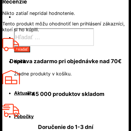
Recenzie
Nikto zatiaľ nepridal hodnotenie.
Tento produkt môžu ohodnotiť len prihlásení zákazníci,
ktorí si ho kúpili.
Products
search
Hľadať
Doprava zadarmo
pri objednávke nad
70€
Košík
Žiadne produkty v košíku.
Aktuality
+ 45 000
produktov skladom
Pobočky
Doručenie do
1-3 dní