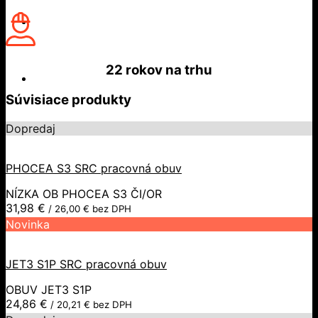
22 rokov
na trhu
Súvisiace produkty
Dopredaj
PHOCEA S3 SRC pracovná obuv
NÍZKA OB PHOCEA S3 ČI/OR
31,98
€
/
26,00
€
bez DPH
Novinka
JET3 S1P SRC pracovná obuv
OBUV JET3 S1P
24,86
€
/
20,21
€
bez DPH