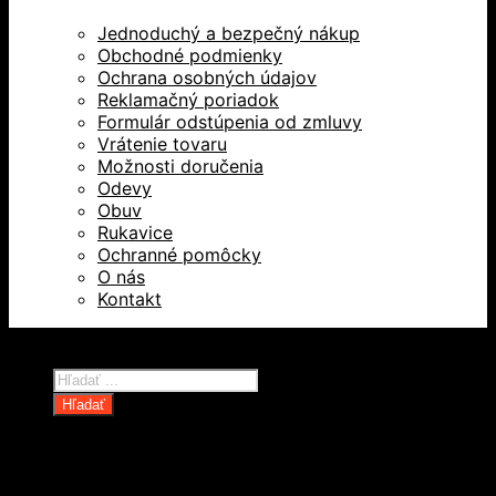
Jednoduchý a bezpečný nákup
Obchodné podmienky
Ochrana osobných údajov
Reklamačný poriadok
Formulár odstúpenia od zmluvy
Vrátenie tovaru
Možnosti doručenia
Odevy
Obuv
Rukavice
Ochranné pomôcky
O nás
Kontakt
Všetky práva vyhradené © 2026
Products
search
Hľadať
Domov
Oblečenie a ochranné prostriedky
Odevy
Obuv