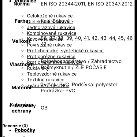
Rukavice
Norma
EN ISO 20344:2011
,
EN ISO 20347:2012
Celokožené rukavice
Farba
Kaki-Béžová
Dielektrické rukavice
Jednorazové rukavice
Kombinované rukavice
36
,
37
,
38
,
39
,
40
,
41
,
42
,
43
,
44
,
45
,
46
,
Kovové rukavice
Veľkosť
47
Povrstvené rukavice
Protichemické, syntetické rukavice
Protiporézne rukavice
Poľnohospodárstvo / Záhradníctvo
Protiprepichové rukavice
Vlastnosti
Pošmyknutie / ZLÉ POČASIE
Rukávniky
Teplovzdorné rukavice
Textilné rukavice
Zvršok: PVC. Podšívka: polyester.
Zváračské rukavice
Materiál
Podrážka: PVC.
Kategória
Aktuality
OB
ochrany
Recenzie (0)
Pobočky