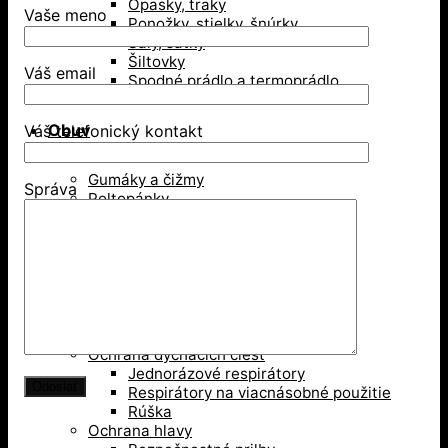
Opasky, traky
Vaše meno
Ponožky, stielky, šnúrky
Šály, šatky
Šiltovky
Váš email
Spodné prádlo a termoprádlo
Obuv
Váš telefonický kontakt
Gumáky a čižmy
Správa
Poltopánky
Sandále
Vysoká členková obuv
Zimná obuv
Ochranné pomôcky
Ochrana dýchacích ciest
Jednorázové respirátory
Respirátory na viacnásobné použitie
Rúška
Ochrana hlavy