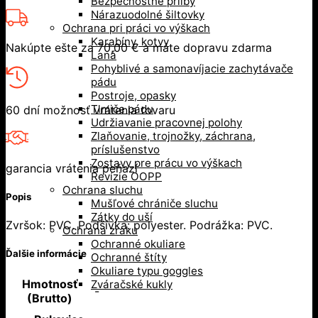
Bezpečnostné prilby
Nárazuodolné šiltovky
Ochrana pri práci vo výškach
Karabíny, kotvy
Nakúpte ešte za
70,00
€
a máte dopravu zdarma
Laná
Pohyblivé a samonavíjacie zachytávače
pádu
Postroje, opasky
Tlmiče pádu
60 dní možnosť vrátenia tovaru
Udržiavanie pracovnej polohy
Zlaňovanie, trojnožky, záchrana,
príslušenstvo
Zostavy pre prácu vo výškach
garancia vrátenia peňazí
Revízie OOPP
Ochrana sluchu
Popis
Mušľové chrániče sluchu
Zátky do uší
Zvršok: PVC. Podšívka: polyester. Podrážka: PVC.
Ochrana zraku
Ochranné okuliare
Ďalšie informácie
Ochranné štíty
Okuliare typu goggles
Hmotnosť
Zváračské kukly
-
(Brutto)