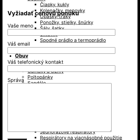
Čiapky, kukly
Kolenačky, menovky
Vyžiadať cenovú ponuku
Opasky, traky
Ponožky, stielky, šnúrky
Vaše meno
Šály, šatky
Šiltovky
Spodné prádlo a termoprádlo
Váš email
Obuv
Váš telefonický kontakt
Gumáky a čižmy
Poltopánky
Správa
Sandále
Vysoká členková obuv
Zimná obuv
Ochranné pomôcky
Ochrana dýchacích ciest
Jednorázové respirátory
Respirátory na viacnásobné použitie