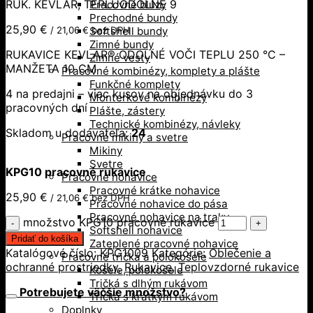
RUK. KEVLAR, TEPLUODOLNÉ 9
Pracovné blúzy
Prechodné bundy
25,90
€
/
21,06
€
bez DPH
Softshell bundy
Zimné bundy
RUKAVICE KEVLAR® ODOLNÉ VOČI TEPLU 250 °C –
Zimné vesty
MANŽETA 10 CM
Pracovné kombinézy, komplety a plášte
Funkčné komplety
4 na predajni – viac kusov na objednávku do 3
Monterkové kombinézy
pracovných dní
Plášte, zástery
Technické kombinézy, návleky
Skladom u dodávateľa:
24
Pracovné mikiny a svetre
Mikiny
Svetre
KPG10 pracovné rukavice
Pracovné nohavice
Pracovné krátke nohavice
25,90
€
/
21,06
€
bez DPH
Pracovné nohavice do pása
Pracovné nohavice na traky
množstvo KPG10 pracovné rukavice
Softshell nohavice
Pridať do košíka
Zateplené pracovné nohavice
Katalógové číslo:
KPG1009
Kategórie:
Oblečenie a
Pracovné tričká a polokošele
ochranné prostriedky
,
Rukavice
,
Teplovzdorné rukavice
Košele, polokošele
Tričká s dlhým rukávom
Potrebujete väčšie množstvo?
Tričká s krátkym rukávom
Doplnky