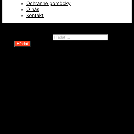
Ochranné pomôcky
O nás
Kontakt
Všetky práva vyhradené © 2026
Products search
Hľadať
Domov
Oblečenie a ochranné prostriedky
Odevy
Obuv
Ochranné pomôcky
Rukavice
Revízie OOPP
Zdvíhacia a manipulačná technika
Kolesá a kolieska
Oceľové laná a viazaky
Paletové vozíky a manipulačná technika
Rudle a plošinové vozíky
Spotrebné reťaze, lanká a príslušenstvo
Technické reťaze
Textilné zdvíhacie popruhy a slučky