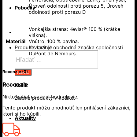
Úroveň odolnosti proti porezu 5, Úroveň
Pobočky
odolnosti proti porezu D
Vonkajšia strana: Kevlar® 100 % (krátke
vlákna).
Materiál
Vnútro: 100 % bavlna.
Products search
Kevlar® je obchodná značka spoločnosti
DuPont de Nemours.
Recenzie (0)
Hľadať
Recenzie
Košík
Nikto zatiaľ nepridal hodnotenie.
Žiadne produkty v košíku.
Tento produkt môžu ohodnotiť len prihlásení zákazníci,
ktorí si ho kúpili.
Aktuality