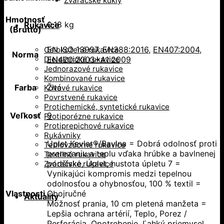
Zváračské kukly
Hmotnosť
0,18 kg
Rukavice
(Brutto)
EN ISO 13997
,
EN388:2016
,
EN407:2004
,
Celokožené rukavice
Norma
Dielektrické rukavice
EN420:2003+A1:2009
Jednorazové rukavice
Kombinované rukavice
Farba
Žltá
Kovové rukavice
Povrstvené rukavice
Protichemické, syntetické rukavice
Veľkosť
9
Protiporézne rukavice
Protiprepichové rukavice
Rukávniky
Úplet Kevlar®/Bavlna = Dobrá odolnosť proti
Teplovzdorné rukavice
prerezaniu a teplu vďaka hrúbke a bavlnenej
Textilné rukavice
podšívke, Úplet, hustota úpletu 7 =
Zváračské rukavice
Vynikajúci kompromis medzi tepelnou
odolnosťou a ohybnosťou, 100 % textil =
Vlastnosti
Obojručné
Aktuality
Možnosť prania, 10 cm pletená manžeta =
Lepšia ochrana artérií, Teplo, Porez /
Perforácia, Opotrebenie, Ľahký priemysel,