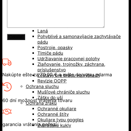
Ochrana hlavy
Bezpečnostné prilby
Nárazuodolné šiltovky
Ochrana pri práci vo výškach
Karabíny, kotvy
Laná
Pohyblivé a samonavíjacie zachytávače
pádu
Postroje, opasky
Tlmiče pádu
Udržiavanie pracovnej polohy
Zlaňovanie, trojnožky, záchrana,
príslušenstvo
Nakúpte ešte za
70,00
€
a máte dopravu zdarma
Zostavy pre prácu vo výškach
Revízie OOPP
Ochrana sluchu
Mušľové chrániče sluchu
Zátky do uší
60 dní možnosť vrátenia tovaru
Ochrana zraku
Ochranné okuliare
Ochranné štíty
Okuliare typu goggles
garancia vrátenia peňazí
Zváračské kukly