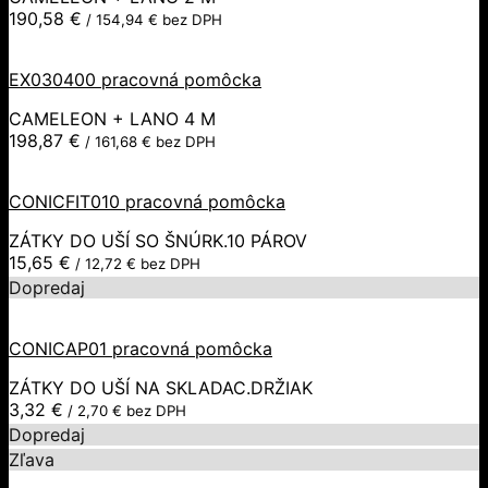
190,58
€
/
154,94
€
bez DPH
EX030400 pracovná pomôcka
CAMELEON + LANO 4 M
198,87
€
/
161,68
€
bez DPH
CONICFIT010 pracovná pomôcka
ZÁTKY DO UŠÍ SO ŠNÚRK.10 PÁROV
15,65
€
/
12,72
€
bez DPH
Dopredaj
CONICAP01 pracovná pomôcka
ZÁTKY DO UŠÍ NA SKLADAC.DRŽIAK
3,32
€
/
2,70
€
bez DPH
Dopredaj
Zľava