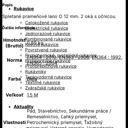
Popis
Rukavice
Spletané prameňové lano O 12 mm. 2 oká s očnicou.
Celokožené rukavice
Dielektrické rukavice
Ďalšie informácie
Jednorazové rukavice
Kombinované rukavice
Hmotnosť
0,89 kg
Kovové rukavice
(Brutto)
Povrstvené rukavice
Protichemické, syntetické rukavice
EN354 : 2010
,
EN363 : 2008
,
EN364 : 1992
,
Norma
Protiporézne rukavice
EN365 : 2004
Protiprepichové rukavice
Rukávniky
Teplovzdorné rukavice
Farba
Biela
Textilné rukavice
Zváračské rukavice
Veľkosť
1,5 M
Aktuality
Pád, Stavebníctvo, Sekundárne práce /
Remeselníctvo, Ľahký priemysel,
Vlastnosti
Petrochemický priemysel, Ťažobný