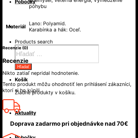
priemysel, Veterná energia, Vymedzenie
Pobočky
pohybu
Lano: Polyamid.
Materiál
Karabínka a hák: Oceľ.
Products search
Recenzie (0)
Recenzie
Hľadať
Nikto zatiaľ nepridal hodnotenie.
Košík
Tento produkt môžu ohodnotiť len prihlásení zákazníci,
ktorí si ho kúpili.
Žiadne produkty v košíku.
Aktuality
Doprava zadarmo
pri objednávke nad
70€
Pobočky