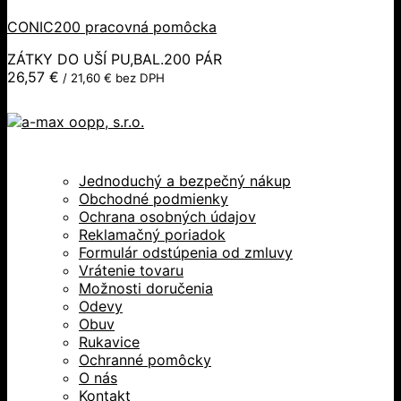
CONIC200 pracovná pomôcka
ZÁTKY DO UŠÍ PU,BAL.200 PÁR
26,57
€
/
21,60
€
bez DPH
Jednoduchý a bezpečný nákup
Obchodné podmienky
Ochrana osobných údajov
Reklamačný poriadok
Formulár odstúpenia od zmluvy
Vrátenie tovaru
Možnosti doručenia
Odevy
Obuv
Rukavice
Ochranné pomôcky
O nás
Kontakt