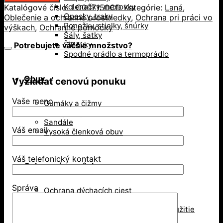
Kolenačky, menovky
Katalógové číslo:
LO007150CD
Kategórie:
Laná
,
Opasky, traky
Oblečenie a ochranné prostriedky
,
Ochrana pri práci vo
Ponožky, stielky, šnúrky
výškach
,
Ochranné pomôcky
Šály, šatky
Šiltovky
Potrebujete väčšie množstvo?
Spodné prádlo a termoprádlo
Obuv
Vyžiadať cenovú ponuku
Vaše meno
Gumáky a čižmy
Poltopánky
Sandále
Váš email
Vysoká členková obuv
Zimná obuv
Váš telefonický kontakt
Ochranné pomôcky
Správa
Ochrana dýchacích ciest
Jednorázové respirátory
Respirátory na viacnásobné použitie
Rúška