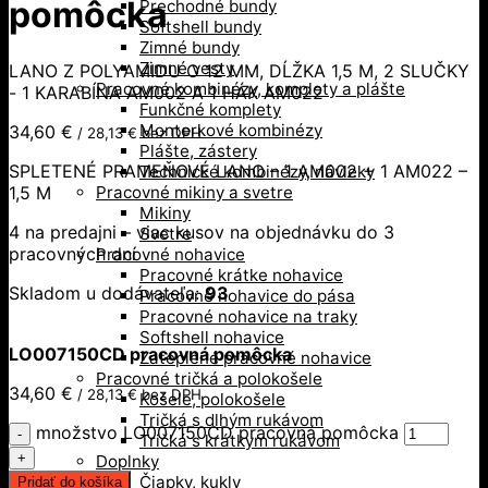
pomôcka
Prechodné bundy
Softshell bundy
Zimné bundy
Zimné vesty
LANO Z POLYAMIDU O 12 MM, DĹŽKA 1,5 M, 2 SLUČKY
Pracovné kombinézy, komplety a plášte
- 1 KARABÍNA AM002 A 1 HÁK AM022
Funkčné komplety
Monterkové kombinézy
34,60
€
/
28,13
€
bez DPH
Plášte, zástery
SPLETENÉ PRAMEŇOVÉ LANO – 1 AM002 + 1 AM022 –
Technické kombinézy, návleky
1,5 M
Pracovné mikiny a svetre
Mikiny
4 na predajni – viac kusov na objednávku do 3
Svetre
pracovných dní
Pracovné nohavice
Pracovné krátke nohavice
Skladom u dodávateľa:
93
Pracovné nohavice do pása
Pracovné nohavice na traky
Softshell nohavice
LO007150CD pracovná pomôcka
Zateplené pracovné nohavice
Pracovné tričká a polokošele
34,60
€
/
28,13
€
bez DPH
Košele, polokošele
Tričká s dlhým rukávom
množstvo LO007150CD pracovná pomôcka
Tričká s krátkym rukávom
Doplnky
Čiapky, kukly
Pridať do košíka