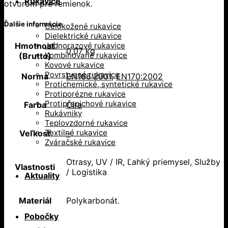
Rukavice
otvorom pre remienok.
Ďalšie informácie
Celokožené rukavice
Dielektrické rukavice
Jednorazové rukavice
Hmotnosť
0,07 kg
Kombinované rukavice
(Brutto)
Kovové rukavice
Povrstvené rukavice
Norma
EN166:2001
,
EN170:2002
Protichemické, syntetické rukavice
Protiporézne rukavice
Protiprepichové rukavice
Farba
Číra
Rukávniky
Teplovzdorné rukavice
Textilné rukavice
Veľkosť
–
Zváračské rukavice
Otrasy, UV / IR, Ľahký priemysel, Služby
Vlastnosti
/ Logistika
Aktuality
Materiál
Polykarbonát.
Pobočky