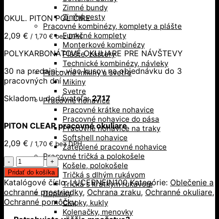
Zimné bundy
Zimné vesty
OKUL. PITON POL ČIRE
Pracovné kombinézy, komplety a plášte
2,09
€
Funkčné komplety
/
1,70
€
bez DPH
Monterkové kombinézy
POLYKARBONÁTOVÉ OKULIARE PRE NÁVŠTEVY
Plášte, zástery
Technické kombinézy, návleky
30 na predajni – viac kusov na objednávku do 3
Pracovné mikiny a svetre
pracovných dní
Mikiny
Svetre
Skladom u dodávateľa:
2717
Pracovné nohavice
Pracovné krátke nohavice
Pracovné nohavice do pása
PITON CLEAR pracovné okuliare
Pracovné nohavice na traky
Softshell nohavice
2,09
€
/
1,70
€
bez DPH
Zateplené pracovné nohavice
Pracovné tričká a polokošele
množstvo
Košele, polokošele
PITON
Pridať do košíka
Tričká s dlhým rukávom
CLEAR
Katalógové číslo:
LUCERNEIN100
Kategórie:
Oblečenie a
Tričká s krátkym rukávom
pracovné
ochranné prostriedky
,
Ochrana zraku
,
Ochranné okuliare
,
Doplnky
okuliare
Ochranné pomôcky
Čiapky, kukly
Kolenačky, menovky