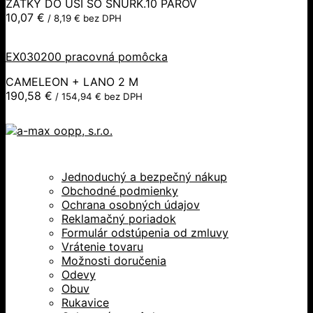
ZÁTKY DO UŠÍ SO ŠNÚRK.10 PÁROV
10,07
€
/
8,19
€
bez DPH
EX030200 pracovná pomôcka
CAMELEON + LANO 2 M
190,58
€
/
154,94
€
bez DPH
Jednoduchý a bezpečný nákup
Obchodné podmienky
Ochrana osobných údajov
Reklamačný poriadok
Formulár odstúpenia od zmluvy
Vrátenie tovaru
Možnosti doručenia
Odevy
Obuv
Rukavice