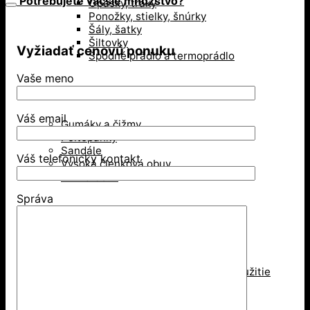
Potrebujete väčšie množstvo?
Opasky, traky
Ponožky, stielky, šnúrky
Šály, šatky
Šiltovky
Vyžiadať cenovú ponuku
Spodné prádlo a termoprádlo
Vaše meno
Obuv
Váš email
Gumáky a čižmy
Poltopánky
Sandále
Váš telefonický kontakt
Vysoká členková obuv
Zimná obuv
Správa
Ochranné pomôcky
Ochrana dýchacích ciest
Jednorázové respirátory
Respirátory na viacnásobné použitie
Rúška
Ochrana hlavy