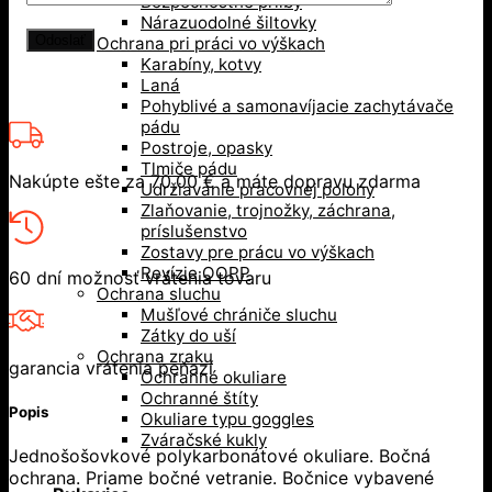
Bezpečnostné prilby
Nárazuodolné šiltovky
Ochrana pri práci vo výškach
Karabíny, kotvy
Laná
Pohyblivé a samonavíjacie zachytávače
pádu
Postroje, opasky
Tlmiče pádu
Nakúpte ešte za
70,00
€
a máte dopravu zdarma
Udržiavanie pracovnej polohy
Zlaňovanie, trojnožky, záchrana,
príslušenstvo
Zostavy pre prácu vo výškach
Revízie OOPP
60 dní možnosť vrátenia tovaru
Ochrana sluchu
Mušľové chrániče sluchu
Zátky do uší
Ochrana zraku
garancia vrátenia peňazí
Ochranné okuliare
Ochranné štíty
Popis
Okuliare typu goggles
Zváračské kukly
Jednošošovkové polykarbonátové okuliare. Bočná
ochrana. Priame bočné vetranie. Bočnice vybavené