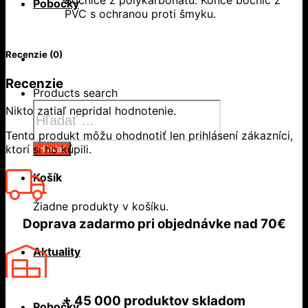
Bočnice z polykarbonátu. Konce bočníc z
Pobočky
PVC s ochranou proti šmyku.
Recenzie (0)
Recenzie
Products search
Nikto zatiaľ nepridal hodnotenie.
Tento produkt môžu ohodnotiť len prihlásení zákazníci,
ktorí si ho kúpili.
Hľadať
Košík
Žiadne produkty v košíku.
Doprava zadarmo
pri objednávke nad
70€
Aktuality
+ 45 000
produktov skladom
Pobočky