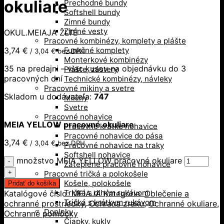
okuliare
Prechodné bundy
Softshell bundy
Zimné bundy
Zimné vesty
OKUL.MEIAJA ŽLTÉ
Pracovné kombinézy, komplety a plášte
3,74
€
Funkčné komplety
/
3,04
€
bez DPH
Monterkové kombinézy
35 na predajni – viac kusov na objednávku do 3
Plášte, zástery
pracovných dní
Technické kombinézy, návleky
Pracovné mikiny a svetre
Skladom u dodávateľa:
747
Mikiny
Svetre
Pracovné nohavice
MEIA YELLOW pracovné okuliare
Pracovné krátke nohavice
Pracovné nohavice do pása
3,74
€
/
3,04
€
bez DPH
Pracovné nohavice na traky
Softshell nohavice
množstvo MEIA YELLOW pracovné okuliare
Zateplené pracovné nohavice
Pracovné tričká a polokošele
Košele, polokošele
Pridať do košíka
Tričká s dlhým rukávom
Katalógové číslo:
MEIAJA
Kategórie:
Oblečenie a
Tričká s krátkym rukávom
ochranné prostriedky
,
Ochrana zraku
,
Ochranné okuliare
,
Doplnky
Ochranné pomôcky
Čiapky, kukly