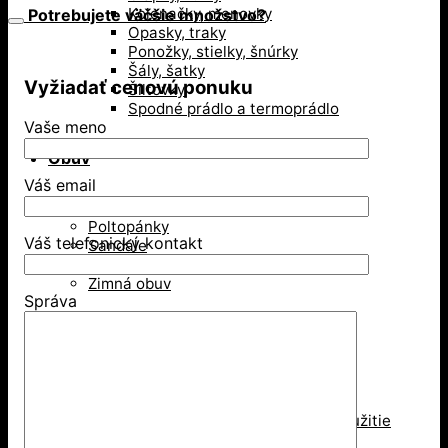
Kolenačky, menovky
Potrebujete väčšie množstvo?
Opasky, traky
Ponožky, stielky, šnúrky
Šály, šatky
Vyžiadať cenovú ponuku
Šiltovky
Spodné prádlo a termoprádlo
Vaše meno
Obuv
Váš email
Gumáky a čižmy
Poltopánky
Váš telefonický kontakt
Sandále
Vysoká členková obuv
Zimná obuv
Správa
Ochranné pomôcky
Ochrana dýchacích ciest
Jednorázové respirátory
Respirátory na viacnásobné použitie
Rúška