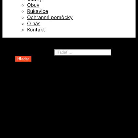
Obuv
Rukavice
Ochranné pomôcky
O nás
Kontakt
Všetky práva vyhradené © 2026
Products search
Hľadať
Domov
Oblečenie a ochranné prostriedky
Odevy
Obuv
Ochranné pomôcky
Rukavice
Revízie OOPP
Zdvíhacia a manipulačná technika
Kolesá a kolieska
Oceľové laná a viazaky
Paletové vozíky a manipulačná technika
Rudle a plošinové vozíky