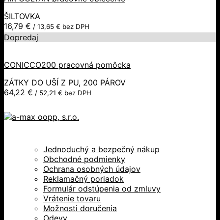
ŠILTOVKA
16,79
€
/
13,65
€
bez DPH
Dopredaj
CONICCO200 pracovná pomôcka
ZÁTKY DO UŠÍ Z PU, 200 PÁROV
64,22
€
/
52,21
€
bez DPH
Jednoduchý a bezpečný nákup
Obchodné podmienky
Ochrana osobných údajov
Reklamačný poriadok
Formulár odstúpenia od zmluvy
Vrátenie tovaru
Možnosti doručenia
Odevy