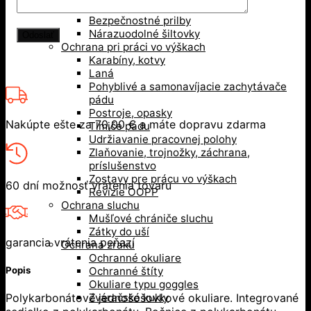
Ochrana hlavy
Bezpečnostné prilby
Nárazuodolné šiltovky
Ochrana pri práci vo výškach
Karabíny, kotvy
Laná
Pohyblivé a samonavíjacie zachytávače
pádu
Postroje, opasky
Nakúpte ešte za
70,00
€
a máte dopravu zdarma
Tlmiče pádu
Udržiavanie pracovnej polohy
Zlaňovanie, trojnožky, záchrana,
príslušenstvo
Zostavy pre prácu vo výškach
60 dní možnosť vrátenia tovaru
Revízie OOPP
Ochrana sluchu
Mušľové chrániče sluchu
Zátky do uší
garancia vrátenia peňazí
Ochrana zraku
Ochranné okuliare
Popis
Ochranné štíty
Okuliare typu goggles
Polykarbonátové jednošošovkové okuliare. Integrované
Zváračské kukly