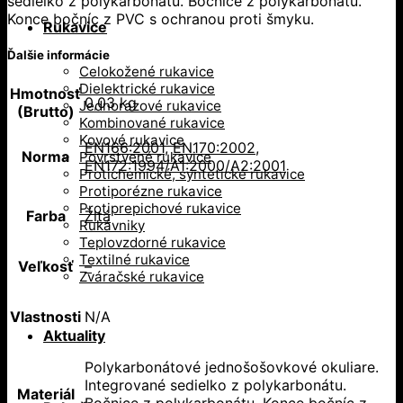
sedielko z polykarbonátu. Bočnice z polykarbonátu.
Konce bočníc z PVC s ochranou proti šmyku.
Rukavice
Ďalšie informácie
Celokožené rukavice
Dielektrické rukavice
Hmotnosť
0,03 kg
Jednorazové rukavice
(Brutto)
Kombinované rukavice
Kovové rukavice
EN166:2001
,
EN170:2002
,
Norma
Povrstvené rukavice
EN172:1994/A1:2000/A2:2001
Protichemické, syntetické rukavice
Protiporézne rukavice
Protiprepichové rukavice
Farba
Žltá
Rukávniky
Teplovzdorné rukavice
Textilné rukavice
Veľkosť
–
Zváračské rukavice
Vlastnosti
N/A
Aktuality
Polykarbonátové jednošošovkové okuliare.
Integrované sedielko z polykarbonátu.
Materiál