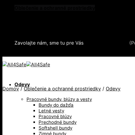
Skip
Oblečenie a ochranné prostriedky
to
Zdvíhacia a manipulačná technika
content
Záchytné systémy a kolektívna ochrana
Snehové reťaze
Serea Locks
Zavolajte nám, sme tu pre Vás
+421 2 321 443 16
(P
+421 2 321 443 16 / Po-Pia: 8-17hod.
Odevy
Domov
/
Oblečenie a ochranné prostriedky
/
Odevy
Pracovné bundy, blúzy a vesty
Bundy do dažďa
Letné vesty
Pracovné blúzy
Prechodné bundy
Softshell bundy
Zimné bundy