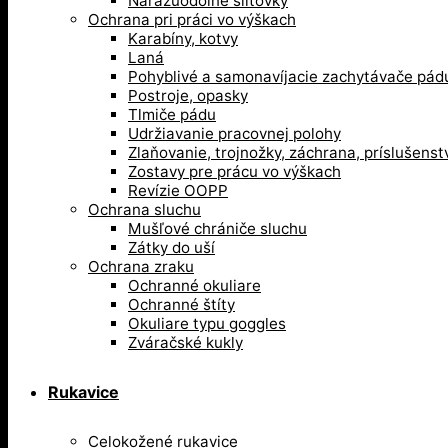
Nárazuodolné šiltovky
Ochrana pri práci vo výškach
Karabíny, kotvy
Laná
Pohyblivé a samonavíjacie zachytávače pád
Postroje, opasky
Tlmiče pádu
Udržiavanie pracovnej polohy
Zlaňovanie, trojnožky, záchrana, príslušenst
Zostavy pre prácu vo výškach
Revízie OOPP
Ochrana sluchu
Mušľové chrániče sluchu
Zátky do uší
Ochrana zraku
Ochranné okuliare
Ochranné štíty
Okuliare typu goggles
Zváračské kukly
Rukavice
Celokožené rukavice