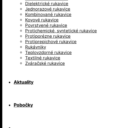
Dielektrické rukavice
Jednorazové rukavice
Kombinované rukavice
Kovové rukavice
Povrstvené rukavice
Protichemické, syntetické rukavice
Protiporézne rukavice
Protiprepichové rukavice
Rukávniky
Teplovzdorné rukavice
Textilné rukavice
Zváračské rukavice
Aktuality
Pobočky