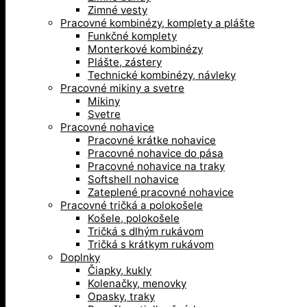
Zimné vesty
Pracovné kombinézy, komplety a plášte
Funkčné komplety
Monterkové kombinézy
Plášte, zástery
Technické kombinézy, návleky
Pracovné mikiny a svetre
Mikiny
Svetre
Pracovné nohavice
Pracovné krátke nohavice
Pracovné nohavice do pása
Pracovné nohavice na traky
Softshell nohavice
Zateplené pracovné nohavice
Pracovné tričká a polokošele
Košele, polokošele
Tričká s dlhým rukávom
Tričká s krátkym rukávom
Doplnky
Čiapky, kukly
Kolenačky, menovky
Opasky, traky