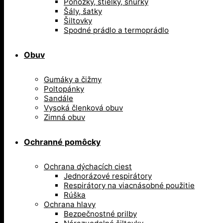
Ponožky, stielky, šnúrky
Šály, šatky
Šiltovky
Spodné prádlo a termoprádlo
Obuv
Gumáky a čižmy
Poltopánky
Sandále
Vysoká členková obuv
Zimná obuv
Ochranné pomôcky
Ochrana dýchacích ciest
Jednorázové respirátory
Respirátory na viacnásobné použitie
Rúška
Ochrana hlavy
Bezpečnostné prilby